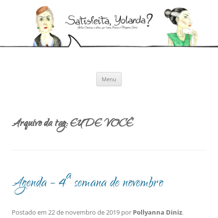
Pular
para
Satisfeita, Yolanda?
o
Artes cênicas e afins, por Ivana Moura e Pollyanna Diniz
conteúdo
Menu
Arquivo da tag:
EU DE VOCÊ
Agenda – 4ª semana de novembro
Postado em
22 de novembro de 2019
por
Pollyanna Diniz
.