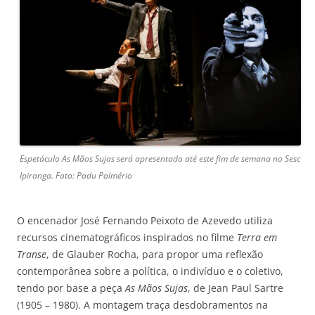
Espetáculo As Mãos Sujas será apresentado até este fim de semana no Sesc
Ipiranga. Foto: Padu Palmério
O encenador José Fernando Peixoto de Azevedo utiliza
recursos cinematográficos inspirados no filme
Terra em
Transe
, de Glauber Rocha, para propor uma reflexão
contemporânea sobre a política, o indivíduo e o coletivo,
tendo por base a peça
As Mãos Sujas
, de Jean Paul Sartre
(1905 – 1980). A montagem traça desdobramentos na