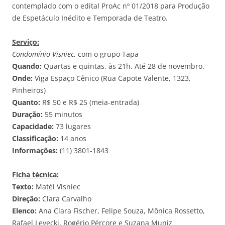
contemplado com o edital ProAc nº 01/2018 para Produção
de Espetáculo Inédito e Temporada de Teatro.
Serviço:
Condomínio Visniec
, com o grupo Tapa
Quando:
Quartas e quintas, às 21h. Até 28 de novembro.
Onde:
Viga Espaço Cênico (Rua Capote Valente, 1323,
Pinheiros)
Quanto:
R$ 50 e R$ 25 (meia-entrada)
Duração:
55 minutos
Capacidade:
73 lugares
Classificação:
14 anos
Informações:
(11) 3801-1843
Ficha técnica:
Texto:
Matéi Visniec
Direção:
Clara Carvalho
Elenco:
Ana Clara Fischer, Felipe Souza, Mônica Rossetto,
Rafael Levecki, Rogério Pércore e Suzana Muniz