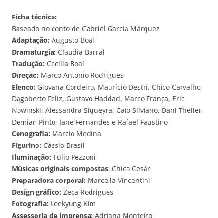
Ficha técnica:
Baseado no conto de Gabriel Garcia Márquez
Adaptação:
Augusto Boal
Dramaturgia:
Claudia Barral
Tradução:
Cecília Boal
Direção:
Marco Antonio Rodrigues
Elenco:
Giovana Cordeiro, Maurício Destri, Chico Carvalho,
Dagoberto Feliz, Gustavo Haddad, Marco França, Eric
Nowinski, Alessandra Siqueyra, Caio Silviano, Dani Theller,
Demian Pinto, Jane Fernandes e Rafael Faustino
Cenografia:
Marcio Medina
Figurino:
Cássio Brasil
Iluminação:
Tulio Pezzoni
Músicas originais compostas:
Chico Cesár
Preparadora corporal:
Marcella Vincentini
Design gráfico:
Zeca Rodrigues
Fotografia:
Leekyung Kim
Assessoria de imprensa:
Adriana Monteiro