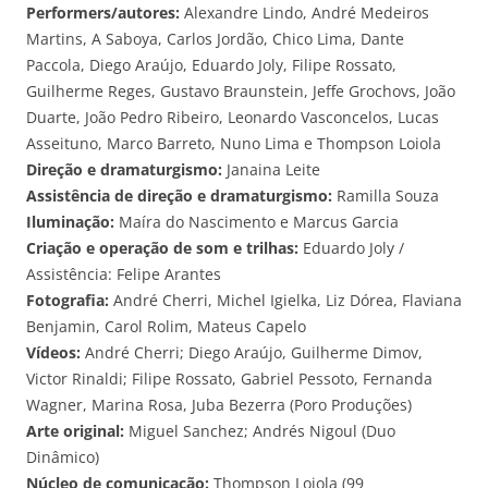
Performers/autores:
Alexandre Lindo, André Medeiros
Martins, A Saboya, Carlos Jordão, Chico Lima, Dante
Paccola, Diego Araújo, Eduardo Joly, Filipe Rossato,
Guilherme Reges, Gustavo Braunstein, Jeffe Grochovs, João
Duarte, João Pedro Ribeiro, Leonardo Vasconcelos, Lucas
Asseituno, Marco Barreto, Nuno Lima e Thompson Loiola
Direção e dramaturgismo:
Janaina Leite
Assistência de direção e dramaturgismo:
Ramilla Souza
Iluminação:
Maíra do Nascimento e Marcus Garcia
Criação e operação de som e trilhas:
Eduardo Joly /
Assistência: Felipe Arantes
Fotografia:
André Cherri, Michel Igielka, Liz Dórea, Flaviana
Benjamin, Carol Rolim, Mateus Capelo
Vídeos:
André Cherri; Diego Araújo, Guilherme Dimov,
Victor Rinaldi; Filipe Rossato, Gabriel Pessoto, Fernanda
Wagner, Marina Rosa, Juba Bezerra (Poro Produções)
Arte original:
Miguel Sanchez; Andrés Nigoul (Duo
Dinâmico)
Núcleo de comunicação:
Thompson Loiola (99