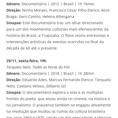
Gênero:
Documentário | 2012 | Brasil | 1h 16min
Direção:
Ninho Moraes, Francisco Cesar Filho Elenco: Alice
Braga, Gero Camilo, Helena Albergaria
Sinopse:
Este documentário traz um olhar direcionado
para um dos movimentos culturais mais efervescentes da
história do Brasil, a Tropicália. O filme reúne entrevistas e
intervenções artísticas de eventos ocorridos no final da
década de 60 até o presente.
29/11, sexta-feira, 19h
Torquato Neto, Todas as horas do Fim
Gênero:
Documentário | 2018 | Brasil | 1h 28min
Direção:
Eduardo Ades, Marcus Fernando Elenco: Torquato
Neto, Caetano Veloso, Gilberto Gil
Sinopse:
O documentário explora a vida e as múltiplas
frentes do poeta, que atuou ainda no cinema, na música e
no jornalismo. O piauiense também se engajou ativamente
na revolução que mudou os rumos da cultura brasileira
nos anos 1960 e 1970, sendo um dos pensadores e letristas