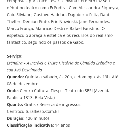
compostas por Chico César. Giovana Cordeiro faz seu
début no teatro como Erêndira. Com Alessandra Siqueyra,
Caio Silviano, Gustavo Haddad, Dagoberto Feliz, Dani
Theller, Demian Pinto, Eric Nowinski, Jane Fernandes,
Marco França, Maurício Destri e Rafael Faustino. O
espetáculo abraça a estética e os recursos do realismo
fantástico, seguindo os passos de Gabo.
Serviço:
Erêndira – A Incrível e Triste História de Cândida Erêndira e
sua Avó Desalmada
Quando:
Quinta a sábado, às 20h, e domingo, às 19h. Até
08 de dezembro
Onde:
Centro Cultural Fiesp – Teatro do SESI (Avenida
Paulista 1313, Bela Vista)
Quanto:
Grátis / Reserva de ingressos:
Centroculturalfiesp.Com.Br
Duração:
120 minutos
Classificação indicativa:
14 anos