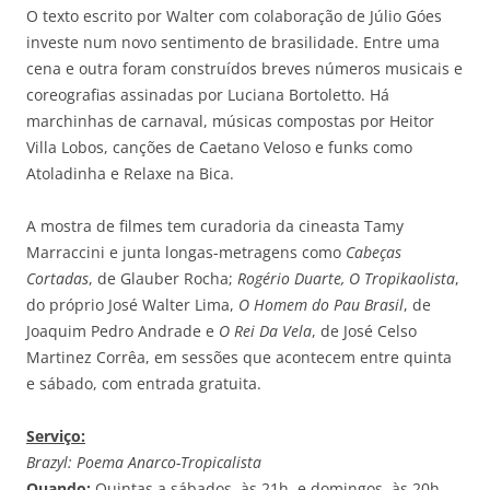
O texto escrito por Walter com colaboração de Júlio Góes
investe num novo sentimento de brasilidade. Entre uma
cena e outra foram construídos breves números musicais e
coreografias assinadas por Luciana Bortoletto. Há
marchinhas de carnaval, músicas compostas por Heitor
Villa Lobos, canções de Caetano Veloso e funks como
Atoladinha e Relaxe na Bica.
A mostra de filmes tem curadoria da cineasta Tamy
Marraccini e junta longas-metragens como
Cabeças
Cortadas
, de Glauber Rocha;
Rogério Duarte, O Tropikaolista
,
do próprio José Walter Lima,
O Homem do Pau Brasil
, de
Joaquim Pedro Andrade e
O Rei Da Vela
, de José Celso
Martinez Corrêa, em sessões que acontecem entre quinta
e sábado, com entrada gratuita.
Serviço:
Brazyl: Poema Anarco-Tropicalista
Quando:
Quintas a sábados, às 21h, e domingos, às 20h.