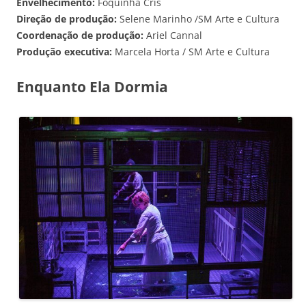
Envelhecimento:
Foquinha Cris
Direção de produção:
Selene Marinho /SM Arte e Cultura
Coordenação de produção:
Ariel Cannal
Produção executiva:
Marcela Horta / SM Arte e Cultura
Enquanto Ela Dormia