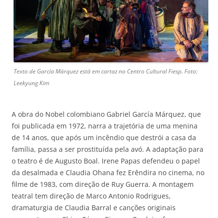
Texto de García Márquez está em cartaz no Centro Cultural Fiesp. Foto:
Leekyung Kim
A obra do Nobel colombiano Gabriel García Márquez, que
foi publicada em 1972, narra a trajetória de uma menina
de 14 anos, que após um incêndio que destrói a casa da
família, passa a ser prostituída pela avó. A adaptação para
o teatro é de Augusto Boal. Irene Papas defendeu o papel
da desalmada e Claudia Ohana fez Erêndira no cinema, no
filme de 1983, com direção de Ruy Guerra. A montagem
teatral tem direção de Marco Antonio Rodrigues,
dramaturgia de Claudia Barral e canções originais