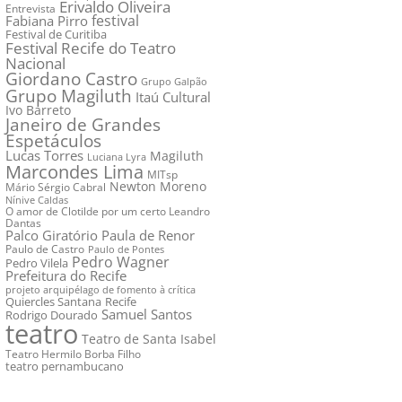
Erivaldo Oliveira
Entrevista
festival
Fabiana Pirro
Festival de Curitiba
Festival Recife do Teatro
Nacional
Giordano Castro
Grupo Galpão
Grupo Magiluth
Itaú Cultural
Ivo Barreto
Janeiro de Grandes
Espetáculos
Lucas Torres
Magiluth
Luciana Lyra
Marcondes Lima
MITsp
Newton Moreno
Mário Sérgio Cabral
Nínive Caldas
O amor de Clotilde por um certo Leandro
Dantas
Palco Giratório
Paula de Renor
Paulo de Castro
Paulo de Pontes
Pedro Wagner
Pedro Vilela
Prefeitura do Recife
projeto arquipélago de fomento à crítica
Quiercles Santana
Recife
Samuel Santos
Rodrigo Dourado
teatro
Teatro de Santa Isabel
Teatro Hermilo Borba Filho
teatro pernambucano