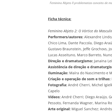
Feminino Abjeto II problematiza conceito de m
Ficha técnica:
Feminino Abjeto 2: O Vórtice do Masculi
Performers/autores:
Alexandre Lindo,
Chico Lima, Dante Paccola, Diego Araú
Gustavo Braunstein, Jeffe Grochovs, J
Lucas Asseituno, Marco Barreto, Nun
Direção e dramaturgismo:
Janaina Le
Assistência de direção e dramaturgi
Iluminação:
Maíra do Nascimento e M
Criação e operação de som e trilhas:
Fotografia:
André Cherri, Michel Igiel
Capelo
Vídeos:
André Cherri; Diego Araújo, Gu
Pessoto, Fernanda Wagner, Marina Ros
Arte original:
Miguel Sanchez; Andrés