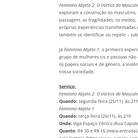
Feminino Abjeto 2: O Vórtice do Masculi
exploram a construção do masculino, 
passagem, as fragilidades, os medos,
próprias experiências transformadas 
também se identificar ou repelir – s
Já
Feminino Abjeto 1
, o primeiro exper
grupo de mulheres cis e pessoas não-
os papeis sociais e de gênero, a violê
nossa sociedade.
Serviço:
Feminino Abjeto 2: O Vórtice do Masculi
Quando:
segunda-feira (25/11), às 21
Feminino Abjeto 1
Quando:
terça-feira (26/11), às 21h
Onde:
Viga Espaço Cênico (Rua Capote 
Quanto:
R$ 30 e R$ 15 (meia-entrada