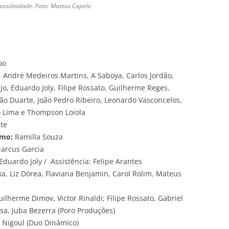
asculinidade. Foto: Mateus Capelo
no
 André Medeiros Martins, A Saboya, Carlos Jordão,
jo, Eduardo Joly, Filipe Rossato, Guilherme Reges,
oão Duarte, João Pedro Ribeiro, Leonardo Vasconcelos,
o Lima e Thompson Loiola
ite
smo:
Ramilla Souza
arcus Garcia
Eduardo Joly / Assistência: Felipe Arantes
ka, Liz Dórea, Flaviana Benjamin, Carol Rolim, Mateus
ilherme Dimov, Victor Rinaldi; Filipe Rossato, Gabriel
a, Juba Bezerra (Poro Produções)
 Nigoul (Duo Dinâmico)