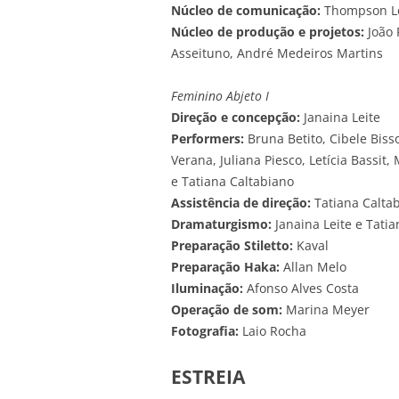
Núcleo de comunicação:
Thompson Loi
Núcleo de produção e projetos:
João 
Asseituno, André Medeiros Martins
Feminino Abjeto I
Direção e concepção:
Janaina Leite
Performers:
Bruna Betito, Cibele Bisso
Verana, Juliana Piesco, Letícia Bassit,
e Tatiana Caltabiano
Assistência de direção:
Tatiana Calta
Dramaturgismo:
Janaina Leite e Tatia
Preparação Stiletto:
Kaval
Preparação Haka:
Allan Melo
Iluminação:
Afonso Alves Costa
Operação de som:
Marina Meyer
Fotografia:
Laio Rocha
ESTREIA