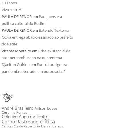
100 anos
Viva a atriz!
PAULA DE RENOR
em
Para pensar a
política cultural do Recife
PAULA DE RENOR
em
Batendo Texto na
Coxia entrega abaixo-assinado ao prefeito
do Recife
Vicente Monteiro
em
Crise existencial de
ator pernambucano na quarentena
Djaelton Quirino
em
Funcultura ignora
pandemia soterrado em burocracias*
Tags
André Brasileiro
Arilson Lopes
Ceronha Pontes
Coletivo Angu de Teatro
crítica
Corpo Rastreado
Daniel Barros
Cênicas Cia de Repertório