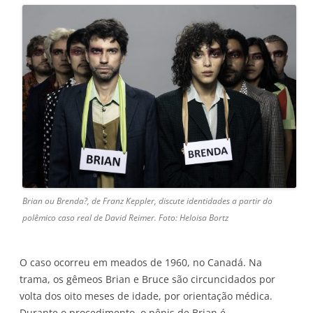
Brian ou Brenda?, de Franz Keppler, discute identidades a partir do
polêmico caso real de David Reimer. Foto: Heloisa Bortz
O caso ocorreu em meados de 1960, no Canadá. Na
trama, os gêmeos Brian e Bruce são circuncidados por
volta dos oito meses de idade, por orientação médica.
Durante o procedimento, o pênis de Brian é