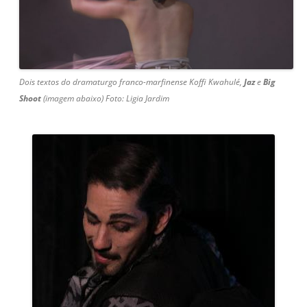
Dois textos do dramaturgo franco-marfinense Koffi Kwahulé,
Jaz
e
Big
Shoot
(imagem abaixo) Foto:
Ligia Jardim