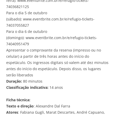
feira): www.eventbrite.com.br/e/refugio-tickets-
74036821125
Para o dia 5 de outubro
(sábado): www.eventbrite.com.br/e/refugio-tickets-
74037055827
Para o dia 6 de outubro
(domingo): www.eventbrite.com.br/e/refugio-tickets-
74040951479
Apresentar o comprovante da reserva (impresso ou no
celular) a partir de três horas antes do início do
espetáculo. Os ingressos digitais só valem até dez minutos
antes do início do espetáculo. Depois disso, os lugares
serão liberados
Duração:
80 minutos
Classificação indicativa:
14 anos
Ficha técnica:
Texto e direção
: Alexandre Dal Farra
Atores
: Fabiana Gugli, Marat Descartes, André Capuano,