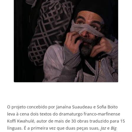
O projeto concebido por Janaína Suaudeau e Sofia Boito
leva à cena dois textos do dramaturgo franco-marfinense
Koffi Kwahulé, autor de mais de 30 obras traduzido para 15
línguas. É a primeira vez que duas peças suas,
Jaz
e
Big