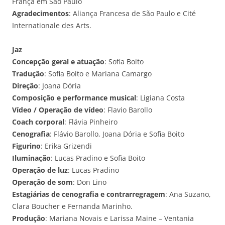
França em São Paulo
Agradecimentos
: Aliança Francesa de São Paulo e Cité
Internationale des Arts.
Jaz
Concepção geral e atuação
: Sofia Boito
Tradução
: Sofia Boito e Mariana Camargo
Direção
: Joana Dória
Composição e performance musical
: Ligiana Costa
Vídeo / Operação de vídeo
: Flavio Barollo
Coach corporal
: Flávia Pinheiro
Cenografia
: Flávio Barollo, Joana Dória e Sofia Boito
Figurino
: Erika Grizendi
Iluminação
: Lucas Pradino e Sofia Boito
Operação de luz
: Lucas Pradino
Operação de som
: Don Lino
Estagiárias de cenografia e contrarregragem
: Ana Suzano,
Clara Boucher e Fernanda Marinho.
Produção
: Mariana Novais e Larissa Maine – Ventania