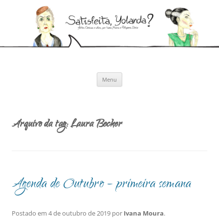
Pular
para
Satisfeita, Yolanda?
o
Artes cênicas e afins, por Ivana Moura e Pollyanna Diniz
conteúdo
Menu
Arquivo da tag:
Laura Becker
Agenda de Outubro – primeira semana
Postado em
4 de outubro de 2019
por
Ivana Moura
.