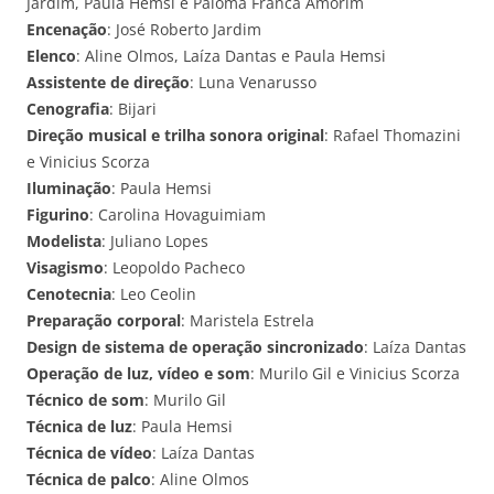
Jardim, Paula Hemsi e Paloma Franca Amorim
Encenação
: José Roberto Jardim
Elenco
: Aline Olmos, Laíza Dantas e Paula Hemsi
Assistente de direção
: Luna Venarusso
Cenografia
: Bijari
Direção musical e trilha sonora original
: Rafael Thomazini
e Vinicius Scorza
Iluminação
: Paula Hemsi
Figurino
: Carolina Hovaguimiam
Modelista
: Juliano Lopes
Visagismo
: Leopoldo Pacheco
Cenotecnia
: Leo Ceolin
Preparação corporal
: Maristela Estrela
Design de sistema de operação sincronizado
: Laíza Dantas
Operação de luz, vídeo e som
: Murilo Gil e Vinicius Scorza
Técnico de som
: Murilo Gil
Técnica de luz
: Paula Hemsi
Técnica de vídeo
: Laíza Dantas
Técnica de palco
: Aline Olmos