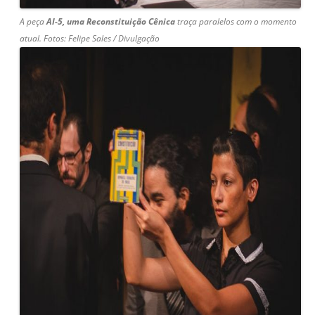
A peça
AI-5, uma Reconstituição Cênica
traça paralelos com o momento
atual. F
otos: Felipe Sales / Divulgação