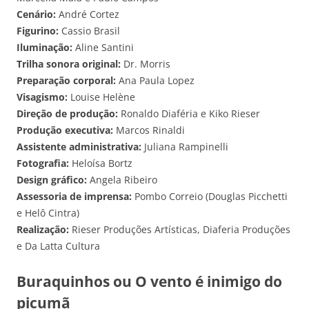
Cenário:
André Cortez
Figurino:
Cassio Brasil
Iluminação:
Aline Santini
Trilha sonora original:
Dr. Morris
Preparação corporal:
Ana Paula Lopez
Visagismo:
Louise Helène
Direção de produção:
Ronaldo Diaféria e Kiko Rieser
Produção executiva:
Marcos Rinaldi
Assistente administrativa:
Juliana Rampinelli
Fotografia:
Heloísa Bortz
Design gráfico:
Angela Ribeiro
Assessoria de imprensa:
Pombo Correio (Douglas Picchetti
e Helô Cintra)
Realização:
Rieser Produções Artísticas, Diaferia Produções
e Da Latta Cultura
Buraquinhos ou O vento é inimigo do
picumã