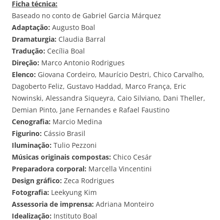
Ficha técnica:
Baseado no conto de Gabriel Garcia Márquez
Adaptação:
Augusto Boal
Dramaturgia:
Claudia Barral
Tradução:
Cecília Boal
Direção:
Marco Antonio Rodrigues
Elenco:
Giovana Cordeiro, Maurício Destri, Chico Carvalho,
Dagoberto Feliz, Gustavo Haddad, Marco França, Eric
Nowinski, Alessandra Siqueyra, Caio Silviano, Dani Theller,
Demian Pinto, Jane Fernandes e Rafael Faustino
Cenografia:
Marcio Medina
Figurino:
Cássio Brasil
Iluminação:
Tulio Pezzoni
Músicas originais compostas:
Chico Cesár
Preparadora corporal:
Marcella Vincentini
Design gráfico:
Zeca Rodrigues
Fotografia:
Leekyung Kim
Assessoria de imprensa:
Adriana Monteiro
Idealização:
Instituto Boal