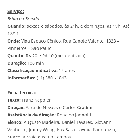
Serviço:
Brian ou Brenda
Quando:
sextas e sábados, às 21h, e domingos, às 19h. Até
17/11
Onde:
Viga Espaço Cênico, Rua Capote Valente, 1323 –
Pinheiros – São Paulo
Quanto:
R$ 20 e R$ 10 (meia-entrada)
Duração:
100 min
Classificação indicativa:
14 anos
Informações:
(11) 3801-1843
Ficha técnica:
Texto:
Franz Keppler
Direção:
Yara de Novaes e Carlos Gradim
Assistência de direção:
Ronaldo Jannotti
Elenco:
Augusto Madeira, Daniel Tavares, Giovanni
Venturini, Jimmy Wong, Kay Sara, Lavínia Pannunzio,
Marcella Maia e Paulo Campos