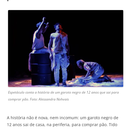
Espetáculo conta a história de um garoto negro de 12 anos que sai para
comprar pão. Foto: Alessandra Nohvais
A história não é nova, nem incomum: um garoto negro de
12 anos sai de casa, na periferia, para comprar pão. Tido