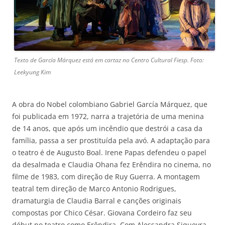
Texto de García Márquez está em cartaz no Centro Cultural Fiesp. Foto:
Leekyung Kim
A obra do Nobel colombiano Gabriel García Márquez, que
foi publicada em 1972, narra a trajetória de uma menina
de 14 anos, que após um incêndio que destrói a casa da
família, passa a ser prostituída pela avó. A adaptação para
o teatro é de Augusto Boal. Irene Papas defendeu o papel
da desalmada e Claudia Ohana fez Erêndira no cinema, no
filme de 1983, com direção de Ruy Guerra. A montagem
teatral tem direção de Marco Antonio Rodrigues,
dramaturgia de Claudia Barral e canções originais
compostas por Chico César. Giovana Cordeiro faz seu
début no teatro como Erêndira. Com Alessandra Siqueyra,