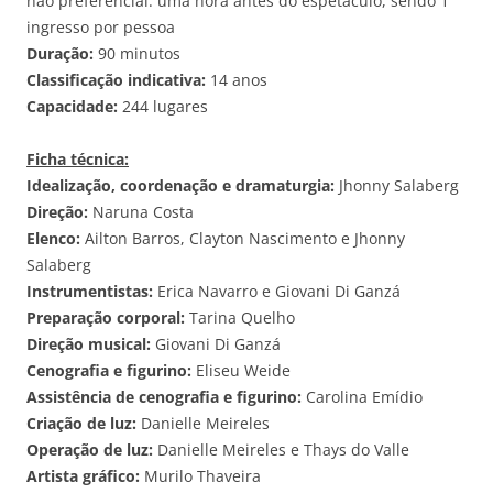
não preferencial: uma hora antes do espetáculo, sendo 1
ingresso por pessoa
Duração:
90 minutos
Classificação indicativa:
14 anos
Capacidade:
244 lugares
Ficha técnica:
Idealização, coordenação e dramaturgia:
Jhonny Salaberg
Direção:
Naruna Costa
Elenco:
Ailton Barros, Clayton Nascimento e Jhonny
Salaberg
Instrumentistas:
Erica Navarro e Giovani Di Ganzá
Preparação corporal:
Tarina Quelho
Direção musical:
Giovani Di Ganzá
Cenografia e figurino:
Eliseu Weide
Assistência de cenografia e figurino:
Carolina Emídio
Criação de luz:
Danielle Meireles
Operação de luz:
Danielle Meireles e Thays do Valle
Artista gráfico:
Murilo Thaveira