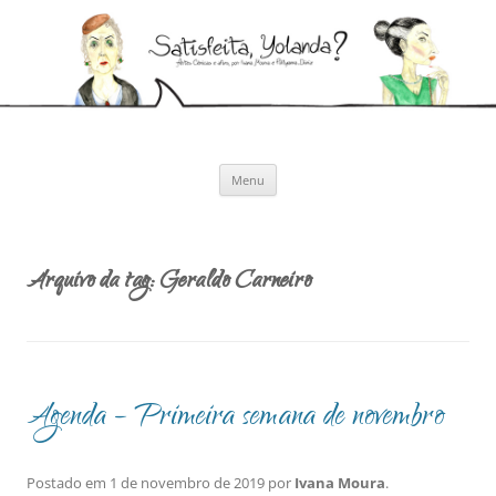
Pular
para
Satisfeita, Yolanda?
o
Artes cênicas e afins, por Ivana Moura e Pollyanna Diniz
conteúdo
Menu
Arquivo da tag:
Geraldo Carneiro
Agenda – Primeira semana de novembro
Postado em
1 de novembro de 2019
por
Ivana Moura
.