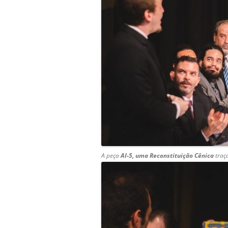
A peça
AI-5, uma Reconstituição Cênica
traç