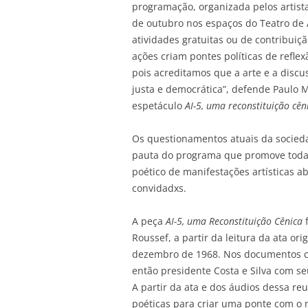
programação, organizada pelos artista
de outubro nos espaços do Teatro de 
atividades gratuitas ou de contribuiç
ações criam pontes políticas de refle
pois acreditamos que a arte e a disc
justa e democrática”, defende Paulo
espetáculo
AI-5, uma reconstituição cên
Os questionamentos atuais da socied
pauta do programa que promove toda
poético de manifestações artísticas ab
convidadxs.
A peça
AI-5, uma Reconstituição Cênica
f
Roussef, a partir da leitura da ata or
dezembro de 1968. Nos documentos co
então presidente Costa e Silva com se
A partir da ata e dos áudios dessa re
poéticas para criar uma ponte com o 