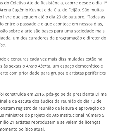
s do Coletivo Ato de Resistência, ocorre desde o dia 1º
Arena Eugênio Kusnet e da Cia. do Feijão. São muitas
ão livre que seguem até o dia 29 de outubro. “Todas as
xão entre o passado e o que acontece em nossos dias,
ussão sobre a arte são bases para uma sociedade mais
 Maeda, um dos curadores da programação e diretor do
ica
.
ade e censuras cada vez mais dissimuladas estão na
s às sextas o
Arena Aberta
, um espaço democrático e
erto com prioridade para grupos e artistas periféricxs
oi construída em 2016, pós-golpe da presidenta Dilma
iginal e da escuta dos áudios da reunião do dia 13 de
nstam registro da reunião de leitura e aprovação do
us ministros do projeto do Ato Institucional número 5.
união 21 artistas reproduzem e se valem de licenças
momento político atual.