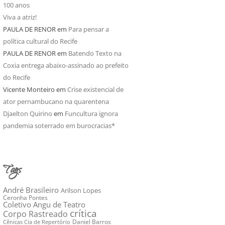
100 anos
Viva a atriz!
PAULA DE RENOR
em
Para pensar a
política cultural do Recife
PAULA DE RENOR
em
Batendo Texto na
Coxia entrega abaixo-assinado ao prefeito
do Recife
Vicente Monteiro
em
Crise existencial de
ator pernambucano na quarentena
Djaelton Quirino
em
Funcultura ignora
pandemia soterrado em burocracias*
Tags
André Brasileiro
Arilson Lopes
Ceronha Pontes
Coletivo Angu de Teatro
crítica
Corpo Rastreado
Daniel Barros
Cênicas Cia de Repertório