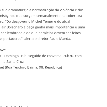
m sua dramaturgia a normatização da violência e dos
s, misóginos que surgem semanalmente na cobertura
leiro. “Do desgoverno Michel Temer e do atual
 Jair Bolsonaro a peça ganha mais importância e uma
 ser lembrada e de que paralelos devem ser feitos
e espectadores”, alerta o diretor Paulo Maeda.
nica
10 – Domingo, 19h: seguido de conversa, 20h30,
com
lina Santa Cruz
net (Rua Teodoro Baima, 98, República)