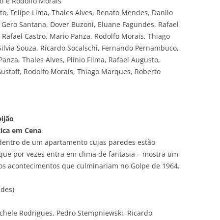
tti e Rodolfo Morais
tto, Felipe Lima, Thales Alves, Renato Mendes, Danilo
, Gero Santana, Dover Buzoni, Eluane Fagundes, Rafael
, Rafael Castro, Mario Panza, Rodolfo Morais, Thiago
Silvia Souza, Ricardo Socalschi, Fernando Pernambuco,
nza, Thales Alves, Plínio Flima, Rafael Augusto,
Gustaff, Rodolfo Morais, Thiago Marques, Roberto
eijão
ítica em Cena
 dentro de um apartamento cujas paredes estão
ue por vezes entra em clima de fantasia – mostra um
 aos acontecimentos que culminariam no Golpe de 1964.
ndes)
ichele Rodrigues, Pedro Stempniewski, Ricardo