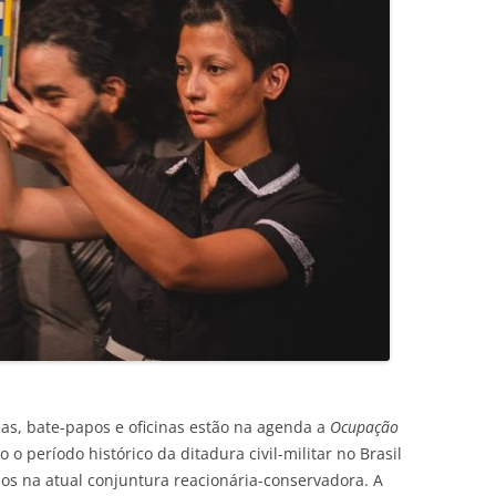
as, bate-papos e oficinas estão na agenda a
Ocupação
 o período histórico da ditadura civil-militar no Brasil
ãos na atual conjuntura reacionária-conservadora. A