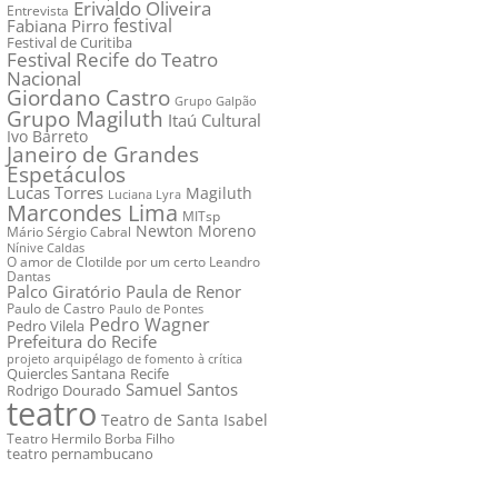
Erivaldo Oliveira
Entrevista
festival
Fabiana Pirro
Festival de Curitiba
Festival Recife do Teatro
Nacional
Giordano Castro
Grupo Galpão
Grupo Magiluth
Itaú Cultural
Ivo Barreto
Janeiro de Grandes
Espetáculos
Lucas Torres
Magiluth
Luciana Lyra
Marcondes Lima
MITsp
Newton Moreno
Mário Sérgio Cabral
Nínive Caldas
O amor de Clotilde por um certo Leandro
Dantas
Palco Giratório
Paula de Renor
Paulo de Castro
Paulo de Pontes
Pedro Wagner
Pedro Vilela
Prefeitura do Recife
projeto arquipélago de fomento à crítica
Quiercles Santana
Recife
Samuel Santos
Rodrigo Dourado
teatro
Teatro de Santa Isabel
Teatro Hermilo Borba Filho
teatro pernambucano