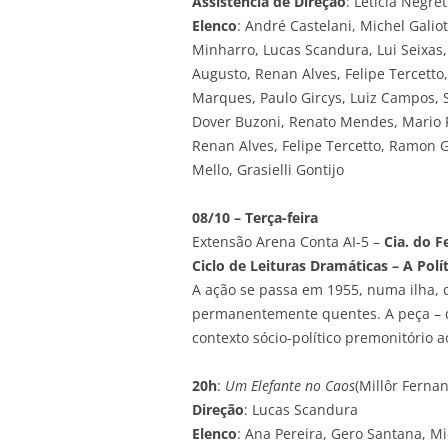
Assistência de Direção
: Letícia Negre
Elenco
: André Castelani, Michel Galio
Minharro, Lucas Scandura, Lui Seixas
Augusto, Renan Alves, Felipe Tercetto
Marques, Paulo Gircys, Luiz Campos, 
Dover Buzoni, Renato Mendes, Mario Pa
Renan Alves, Felipe Tercetto, Ramon 
Mello, Grasielli Gontijo
08/10 – Terça-feira
Extensão Arena Conta AI-5 –
Cia. do F
Ciclo de Leituras Dramáticas – A Pol
A ação se passa em 1955, numa ilha,
permanentemente quentes. A peça – q
contexto sócio-político premonitório
20h
:
Um Elefante no Caos
(Millôr Ferna
Direção
: Lucas Scandura
Elenco
: Ana Pereira, Gero Santana, M