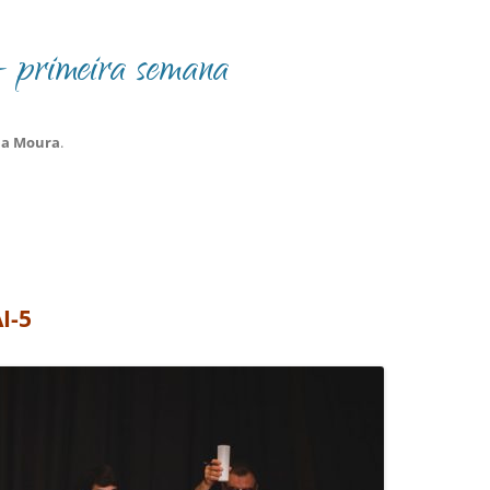
 primeira semana
na Moura
.
I-5