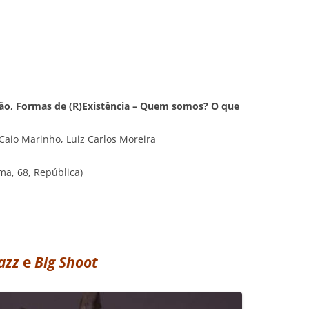
ão, Formas de (R)Existência – Quem somos? O que
aio Marinho, Luiz Carlos Moreira
ma, 68, República)
azz
e
Big Shoot