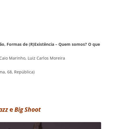
ão, Formas de (R)Existência – Quem somos? O que
aio Marinho, Luiz Carlos Moreira
ma, 68, República)
azz
e
Big Shoot