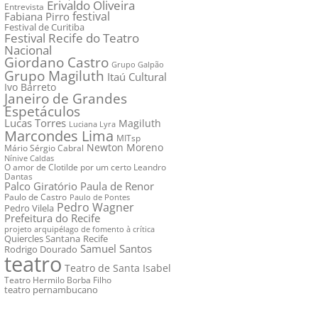
Erivaldo Oliveira
Entrevista
festival
Fabiana Pirro
Festival de Curitiba
Festival Recife do Teatro
Nacional
Giordano Castro
Grupo Galpão
Grupo Magiluth
Itaú Cultural
Ivo Barreto
Janeiro de Grandes
Espetáculos
Lucas Torres
Magiluth
Luciana Lyra
Marcondes Lima
MITsp
Newton Moreno
Mário Sérgio Cabral
Nínive Caldas
O amor de Clotilde por um certo Leandro
Dantas
Palco Giratório
Paula de Renor
Paulo de Castro
Paulo de Pontes
Pedro Wagner
Pedro Vilela
Prefeitura do Recife
projeto arquipélago de fomento à crítica
Quiercles Santana
Recife
Samuel Santos
Rodrigo Dourado
teatro
Teatro de Santa Isabel
Teatro Hermilo Borba Filho
teatro pernambucano