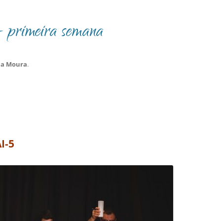
 primeira semana
na Moura
.
I-5