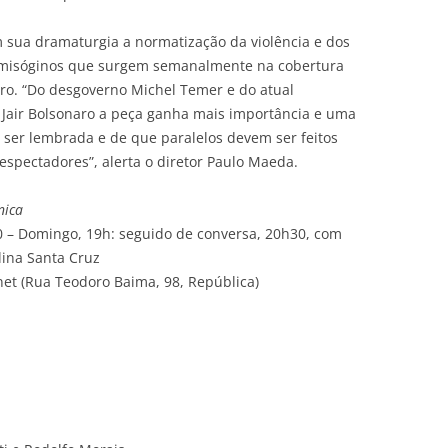
m sua dramaturgia a normatização da violência e dos
s, misóginos que surgem semanalmente na cobertura
leiro. “Do desgoverno Michel Temer e do atual
 Jair Bolsonaro a peça ganha mais importância e uma
 ser lembrada e de que paralelos devem ser feitos
e espectadores”, alerta o diretor Paulo Maeda.
nica
10 – Domingo, 19h: seguido de conversa, 20h30,
com
lina Santa Cruz
net (Rua Teodoro Baima, 98, República)