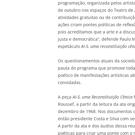
programação, organizada pelos artista
de outubro nos espaços do Teatro de 
atividades gratuitas ou de contribuiç
ações criam pontes políticas de refle
pois acreditamos que a arte e a disc
justa e democrática”, defende Paulo
espetáculo
AI-5, uma reconstituição cên
Os questionamentos atuais da socied
pauta do programa que promove toda
poético de manifestações artísticas ab
convidadxs.
A peça
AI-5, uma Reconstituição Cênica
f
Roussef, a partir da leitura da ata or
dezembro de 1968. Nos documentos co
então presidente Costa e Silva com se
A partir da ata e dos áudios dessa re
poéticas para criar uma ponte com o 