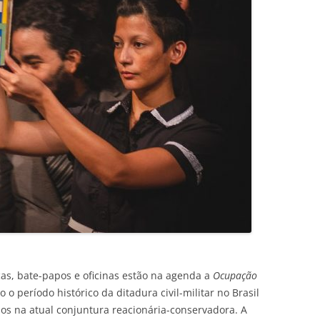
as, bate-papos e oficinas estão na agenda a
Ocupação
 o período histórico da ditadura civil-militar no Brasil
ãos na atual conjuntura reacionária-conservadora. A