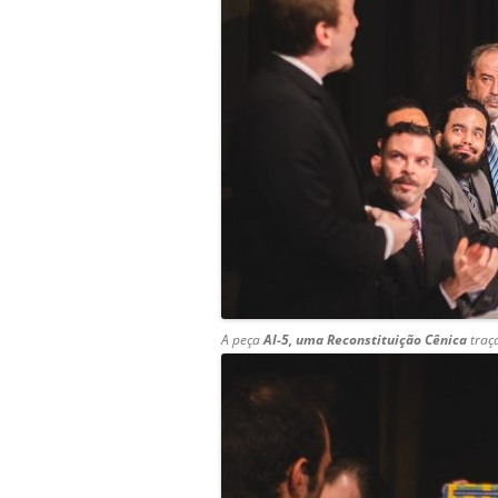
A peça
AI-5, uma Reconstituição Cênica
traç