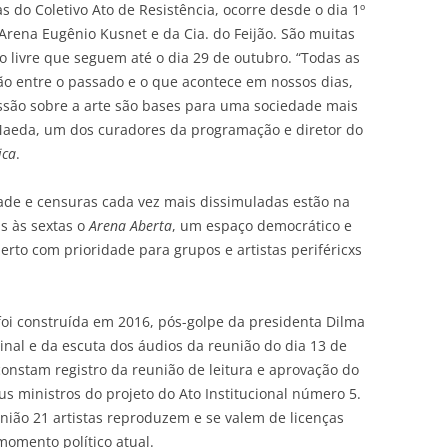
s do Coletivo Ato de Resistência, ocorre desde o dia 1º
Arena Eugênio Kusnet e da Cia. do Feijão. São muitas
ão livre que seguem até o dia 29 de outubro. “Todas as
xão entre o passado e o que acontece em nossos dias,
ussão sobre a arte são bases para uma sociedade mais
 Maeda, um dos curadores da programação e diretor do
ica
.
ade e censuras cada vez mais dissimuladas estão na
s às sextas o
Arena Aberta
, um espaço democrático e
erto com prioridade para grupos e artistas periféricxs
oi construída em 2016, pós-golpe da presidenta Dilma
iginal e da escuta dos áudios da reunião do dia 13 de
nstam registro da reunião de leitura e aprovação do
us ministros do projeto do Ato Institucional número 5.
união 21 artistas reproduzem e se valem de licenças
momento político atual.