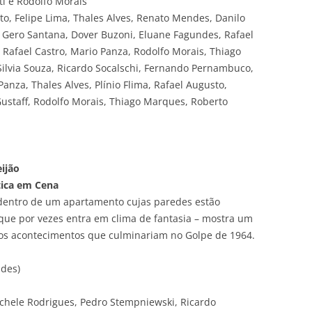
tti e Rodolfo Morais
tto, Felipe Lima, Thales Alves, Renato Mendes, Danilo
, Gero Santana, Dover Buzoni, Eluane Fagundes, Rafael
, Rafael Castro, Mario Panza, Rodolfo Morais, Thiago
Silvia Souza, Ricardo Socalschi, Fernando Pernambuco,
nza, Thales Alves, Plínio Flima, Rafael Augusto,
Gustaff, Rodolfo Morais, Thiago Marques, Roberto
eijão
ítica em Cena
 dentro de um apartamento cujas paredes estão
ue por vezes entra em clima de fantasia – mostra um
 aos acontecimentos que culminariam no Golpe de 1964.
ndes)
ichele Rodrigues, Pedro Stempniewski, Ricardo