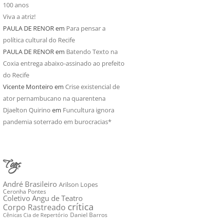
100 anos
Viva a atriz!
PAULA DE RENOR
em
Para pensar a
política cultural do Recife
PAULA DE RENOR
em
Batendo Texto na
Coxia entrega abaixo-assinado ao prefeito
do Recife
Vicente Monteiro
em
Crise existencial de
ator pernambucano na quarentena
Djaelton Quirino
em
Funcultura ignora
pandemia soterrado em burocracias*
Tags
André Brasileiro
Arilson Lopes
Ceronha Pontes
Coletivo Angu de Teatro
crítica
Corpo Rastreado
Daniel Barros
Cênicas Cia de Repertório