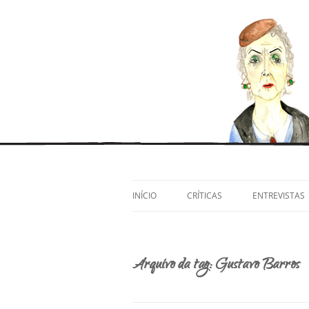
Pular
para
o
Artes cênicas e afins, por Ivana Moura e Po
Satisfeita, Yolanda?
conteúdo
INÍCIO
CRÍTICAS
ENTREVISTAS
Arquivo da tag:
Gustavo Barros