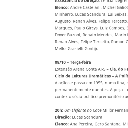
Assistência de Direção
: Letícia Negre
Elenco
: André Castelani, Michel Galio
Minharro, Lucas Scandura, Lui Seixas
Augusto, Renan Alves, Felipe Tercetto
Marques, Paulo Gircys, Luiz Campos, 
Dover Buzoni, Renato Mendes, Mario Pa
Renan Alves, Felipe Tercetto, Ramon 
Mello, Grasielli Gontijo
08/10 – Terça-feira
Extensão Arena Conta AI-5 –
Cia. do F
Ciclo de Leituras Dramáticas – A Pol
A ação se passa em 1955, numa ilha,
permanentemente quentes. A peça – q
contexto sócio-político premonitório
20h
:
Um Elefante no Caos
(Millôr Ferna
Direção
: Lucas Scandura
Elenco
: Ana Pereira, Gero Santana, M