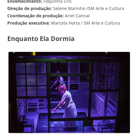
Envelhecimento:
Foquinha Cris
Direção de produção:
Selene Marinho /SM Arte e Cultura
Coordenação de produção:
Ariel Cannal
Produção executiva:
Marcela Horta / SM Arte e Cultura
Enquanto Ela Dormia