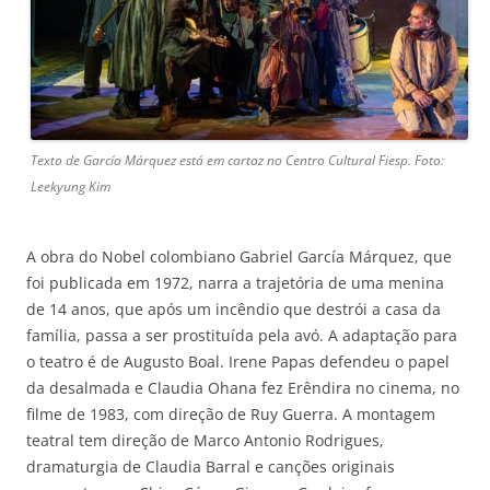
Texto de García Márquez está em cartaz no Centro Cultural Fiesp. Foto:
Leekyung Kim
A obra do Nobel colombiano Gabriel García Márquez, que
foi publicada em 1972, narra a trajetória de uma menina
de 14 anos, que após um incêndio que destrói a casa da
família, passa a ser prostituída pela avó. A adaptação para
o teatro é de Augusto Boal. Irene Papas defendeu o papel
da desalmada e Claudia Ohana fez Erêndira no cinema, no
filme de 1983, com direção de Ruy Guerra. A montagem
teatral tem direção de Marco Antonio Rodrigues,
dramaturgia de Claudia Barral e canções originais