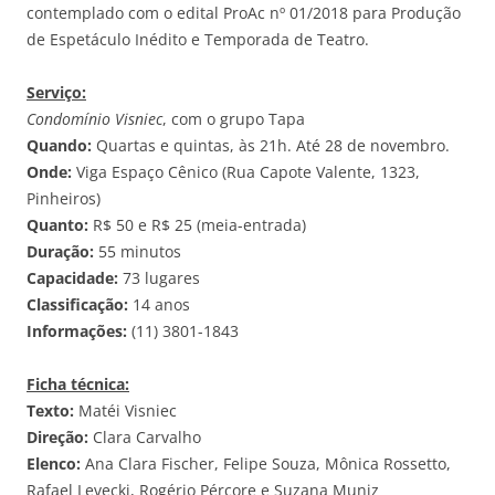
contemplado com o edital ProAc nº 01/2018 para Produção
de Espetáculo Inédito e Temporada de Teatro.
Serviço:
Condomínio Visniec
, com o grupo Tapa
Quando:
Quartas e quintas, às 21h. Até 28 de novembro.
Onde:
Viga Espaço Cênico (Rua Capote Valente, 1323,
Pinheiros)
Quanto:
R$ 50 e R$ 25 (meia-entrada)
Duração:
55 minutos
Capacidade:
73 lugares
Classificação:
14 anos
Informações:
(11) 3801-1843
Ficha técnica:
Texto:
Matéi Visniec
Direção:
Clara Carvalho
Elenco:
Ana Clara Fischer, Felipe Souza, Mônica Rossetto,
Rafael Levecki, Rogério Pércore e Suzana Muniz