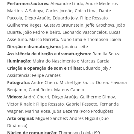
Performers/autores:
Alexandre Lindo, André Medeiros
Martins, A Saboya, Carlos Jordão, Chico Lima, Dante
Paccola, Diego Araújo, Eduardo Joly, Filipe Rossato,
Guilherme Reges, Gustavo Braunstein, Jeffe Grochovs, João
Duarte, João Pedro Ribeiro, Leonardo Vasconcelos, Lucas
Asseituno, Marco Barreto, Nuno Lima e Thompson Loiola
Direção e dramaturgismo:
Janaina Leite
Assistência de direção e dramaturgismo:
Ramilla Souza
Iluminação:
Maíra do Nascimento e Marcus Garcia
Criação e operação de som e trilhas:
Eduardo Joly /
Assistência: Felipe Arantes
Fotografia:
André Cherri, Michel Igielka, Liz Dórea, Flaviana
Benjamin, Carol Rolim, Mateus Capelo
Vídeos:
André Cherri; Diego Araújo, Guilherme Dimov,
Victor Rinaldi; Filipe Rossato, Gabriel Pessoto, Fernanda
Wagner, Marina Rosa, Juba Bezerra (Poro Produções)
Arte original:
Miguel Sanchez; Andrés Nigoul (Duo
Dinâmico)
Núcleo de comunicação:
Thompson Loiola (99