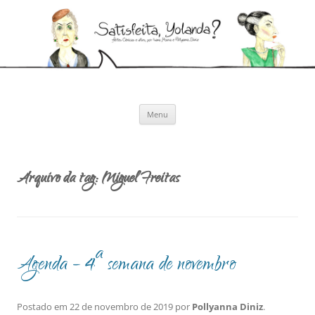
Pular
para
Satisfeita, Yolanda?
o
Artes cênicas e afins, por Ivana Moura e Pollyanna Diniz
conteúdo
Menu
Arquivo da tag:
Miguel Freitas
Agenda – 4ª semana de novembro
Postado em
22 de novembro de 2019
por
Pollyanna Diniz
.