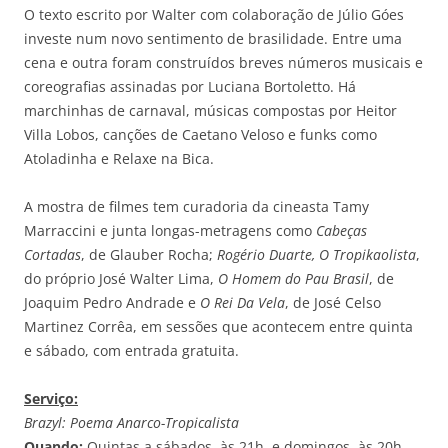
O texto escrito por Walter com colaboração de Júlio Góes
investe num novo sentimento de brasilidade. Entre uma
cena e outra foram construídos breves números musicais e
coreografias assinadas por Luciana Bortoletto. Há
marchinhas de carnaval, músicas compostas por Heitor
Villa Lobos, canções de Caetano Veloso e funks como
Atoladinha e Relaxe na Bica.
A mostra de filmes tem curadoria da cineasta Tamy
Marraccini e junta longas-metragens como
Cabeças
Cortadas
, de Glauber Rocha;
Rogério Duarte, O Tropikaolista
,
do próprio José Walter Lima,
O Homem do Pau Brasil
, de
Joaquim Pedro Andrade e
O Rei Da Vela
, de José Celso
Martinez Corrêa, em sessões que acontecem entre quinta
e sábado, com entrada gratuita.
Serviço:
Brazyl: Poema Anarco-Tropicalista
Quando:
Quintas a sábados, às 21h, e domingos, às 20h.