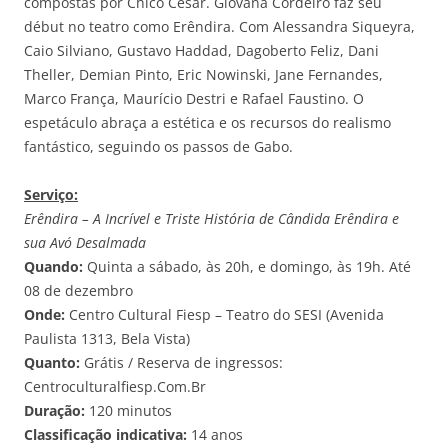
compostas por Chico César. Giovana Cordeiro faz seu
début no teatro como Erêndira. Com Alessandra Siqueyra,
Caio Silviano, Gustavo Haddad, Dagoberto Feliz, Dani
Theller, Demian Pinto, Eric Nowinski, Jane Fernandes,
Marco França, Maurício Destri e Rafael Faustino. O
espetáculo abraça a estética e os recursos do realismo
fantástico, seguindo os passos de Gabo.
Serviço:
Erêndira – A Incrível e Triste História de Cândida Erêndira e
sua Avó Desalmada
Quando:
Quinta a sábado, às 20h, e domingo, às 19h. Até
08 de dezembro
Onde:
Centro Cultural Fiesp – Teatro do SESI (Avenida
Paulista 1313, Bela Vista)
Quanto:
Grátis / Reserva de ingressos:
Centroculturalfiesp.Com.Br
Duração:
120 minutos
Classificação indicativa:
14 anos