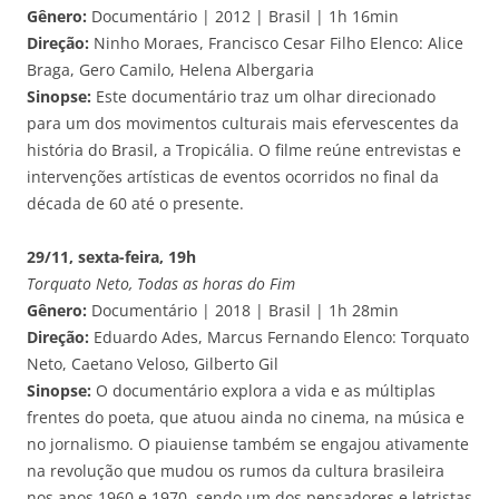
Gênero:
Documentário | 2012 | Brasil | 1h 16min
Direção:
Ninho Moraes, Francisco Cesar Filho Elenco: Alice
Braga, Gero Camilo, Helena Albergaria
Sinopse:
Este documentário traz um olhar direcionado
para um dos movimentos culturais mais efervescentes da
história do Brasil, a Tropicália. O filme reúne entrevistas e
intervenções artísticas de eventos ocorridos no final da
década de 60 até o presente.
29/11, sexta-feira, 19h
Torquato Neto, Todas as horas do Fim
Gênero:
Documentário | 2018 | Brasil | 1h 28min
Direção:
Eduardo Ades, Marcus Fernando Elenco: Torquato
Neto, Caetano Veloso, Gilberto Gil
Sinopse:
O documentário explora a vida e as múltiplas
frentes do poeta, que atuou ainda no cinema, na música e
no jornalismo. O piauiense também se engajou ativamente
na revolução que mudou os rumos da cultura brasileira
nos anos 1960 e 1970, sendo um dos pensadores e letristas