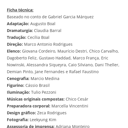
Ficha técnica:
Baseado no conto de Gabriel Garcia Márquez
Adaptação:
Augusto Boal
Dramaturgia:
Claudia Barral
Tradução:
Cecília Boal
Direção:
Marco Antonio Rodrigues
Elenco:
Giovana Cordeiro, Maurício Destri, Chico Carvalho,
Dagoberto Feliz, Gustavo Haddad, Marco França, Eric
Nowinski, Alessandra Siqueyra, Caio Silviano, Dani Theller,
Demian Pinto, Jane Fernandes e Rafael Faustino
Cenografia:
Marcio Medina
Figurino:
Cássio Brasil
Iluminação:
Tulio Pezzoni
Músicas originais compostas:
Chico Cesár
Preparadora corporal:
Marcella Vincentini
Design gráfico:
Zeca Rodrigues
Fotografia:
Leekyung Kim
Assessoria de imprensa:
Adriana Monteiro