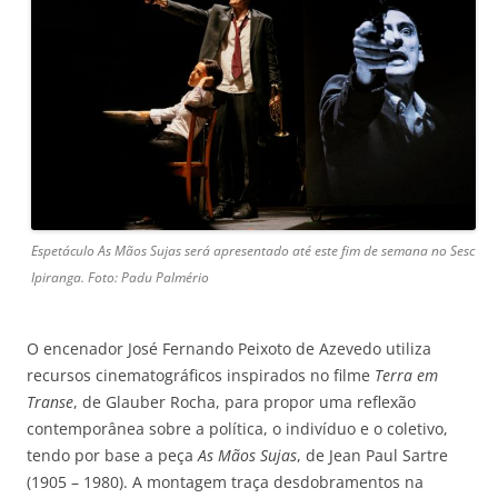
Espetáculo As Mãos Sujas será apresentado até este fim de semana no Sesc
Ipiranga. Foto: Padu Palmério
O encenador José Fernando Peixoto de Azevedo utiliza
recursos cinematográficos inspirados no filme
Terra em
Transe
, de Glauber Rocha, para propor uma reflexão
contemporânea sobre a política, o indivíduo e o coletivo,
tendo por base a peça
As Mãos Sujas
, de Jean Paul Sartre
(1905 – 1980). A montagem traça desdobramentos na