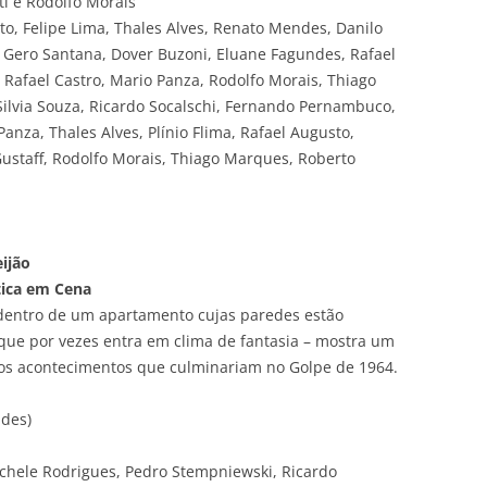
tti e Rodolfo Morais
tto, Felipe Lima, Thales Alves, Renato Mendes, Danilo
, Gero Santana, Dover Buzoni, Eluane Fagundes, Rafael
, Rafael Castro, Mario Panza, Rodolfo Morais, Thiago
Silvia Souza, Ricardo Socalschi, Fernando Pernambuco,
nza, Thales Alves, Plínio Flima, Rafael Augusto,
Gustaff, Rodolfo Morais, Thiago Marques, Roberto
eijão
ítica em Cena
 dentro de um apartamento cujas paredes estão
ue por vezes entra em clima de fantasia – mostra um
 aos acontecimentos que culminariam no Golpe de 1964.
ndes)
ichele Rodrigues, Pedro Stempniewski, Ricardo