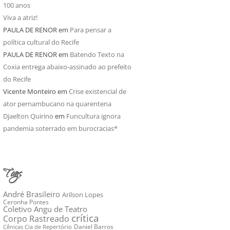
100 anos
Viva a atriz!
PAULA DE RENOR
em
Para pensar a
política cultural do Recife
PAULA DE RENOR
em
Batendo Texto na
Coxia entrega abaixo-assinado ao prefeito
do Recife
Vicente Monteiro
em
Crise existencial de
ator pernambucano na quarentena
Djaelton Quirino
em
Funcultura ignora
pandemia soterrado em burocracias*
Tags
André Brasileiro
Arilson Lopes
Ceronha Pontes
Coletivo Angu de Teatro
crítica
Corpo Rastreado
Daniel Barros
Cênicas Cia de Repertório