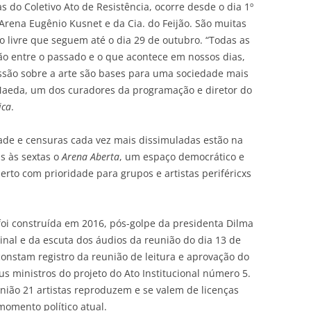
s do Coletivo Ato de Resistência, ocorre desde o dia 1º
Arena Eugênio Kusnet e da Cia. do Feijão. São muitas
ão livre que seguem até o dia 29 de outubro. “Todas as
xão entre o passado e o que acontece em nossos dias,
ussão sobre a arte são bases para uma sociedade mais
 Maeda, um dos curadores da programação e diretor do
ica
.
ade e censuras cada vez mais dissimuladas estão na
s às sextas o
Arena Aberta
, um espaço democrático e
erto com prioridade para grupos e artistas periféricxs
oi construída em 2016, pós-golpe da presidenta Dilma
iginal e da escuta dos áudios da reunião do dia 13 de
nstam registro da reunião de leitura e aprovação do
us ministros do projeto do Ato Institucional número 5.
união 21 artistas reproduzem e se valem de licenças
momento político atual.