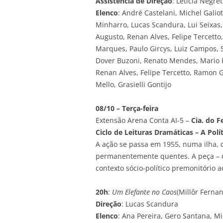
Assistência de Direção
: Letícia Negre
Elenco
: André Castelani, Michel Galio
Minharro, Lucas Scandura, Lui Seixas
Augusto, Renan Alves, Felipe Tercetto
Marques, Paulo Gircys, Luiz Campos, 
Dover Buzoni, Renato Mendes, Mario Pa
Renan Alves, Felipe Tercetto, Ramon 
Mello, Grasielli Gontijo
08/10 – Terça-feira
Extensão Arena Conta AI-5 –
Cia. do F
Ciclo de Leituras Dramáticas – A Pol
A ação se passa em 1955, numa ilha,
permanentemente quentes. A peça – q
contexto sócio-político premonitório
20h
:
Um Elefante no Caos
(Millôr Ferna
Direção
: Lucas Scandura
Elenco
: Ana Pereira, Gero Santana, M