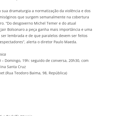
m sua dramaturgia a normatização da violência e dos
s, misóginos que surgem semanalmente na cobertura
leiro. “Do desgoverno Michel Temer e do atual
 Jair Bolsonaro a peça ganha mais importância e uma
 ser lembrada e de que paralelos devem ser feitos
e espectadores”, alerta o diretor Paulo Maeda.
nica
10 – Domingo, 19h: seguido de conversa, 20h30,
com
lina Santa Cruz
net (Rua Teodoro Baima, 98, República)