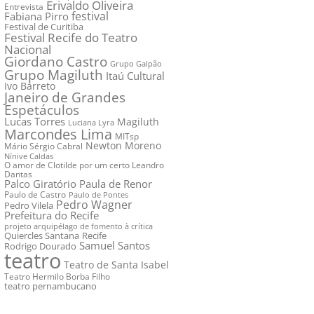
Erivaldo Oliveira
Entrevista
festival
Fabiana Pirro
Festival de Curitiba
Festival Recife do Teatro
Nacional
Giordano Castro
Grupo Galpão
Grupo Magiluth
Itaú Cultural
Ivo Barreto
Janeiro de Grandes
Espetáculos
Lucas Torres
Magiluth
Luciana Lyra
Marcondes Lima
MITsp
Newton Moreno
Mário Sérgio Cabral
Nínive Caldas
O amor de Clotilde por um certo Leandro
Dantas
Palco Giratório
Paula de Renor
Paulo de Castro
Paulo de Pontes
Pedro Wagner
Pedro Vilela
Prefeitura do Recife
projeto arquipélago de fomento à crítica
Quiercles Santana
Recife
Samuel Santos
Rodrigo Dourado
teatro
Teatro de Santa Isabel
Teatro Hermilo Borba Filho
teatro pernambucano