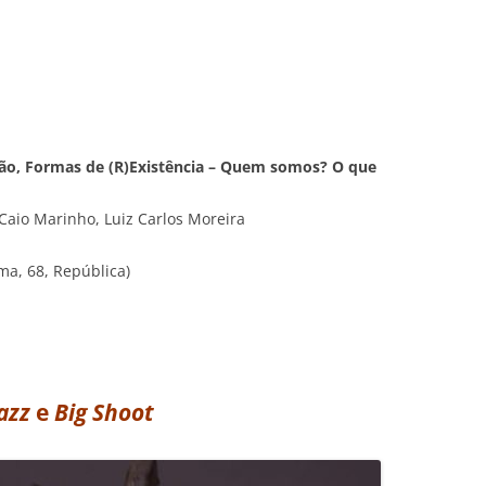
ão, Formas de (R)Existência – Quem somos? O que
aio Marinho, Luiz Carlos Moreira
ma, 68, República)
azz
e
Big Shoot