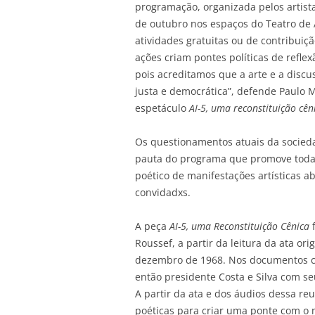
programação, organizada pelos artista
de outubro nos espaços do Teatro de 
atividades gratuitas ou de contribuiç
ações criam pontes políticas de refle
pois acreditamos que a arte e a disc
justa e democrática”, defende Paulo
espetáculo
AI-5, uma reconstituição cên
Os questionamentos atuais da socied
pauta do programa que promove toda
poético de manifestações artísticas ab
convidadxs.
A peça
AI-5, uma Reconstituição Cênica
f
Roussef, a partir da leitura da ata or
dezembro de 1968. Nos documentos co
então presidente Costa e Silva com se
A partir da ata e dos áudios dessa re
poéticas para criar uma ponte com o 