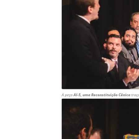
A peça
AI-5, uma Reconstituição Cênica
traç