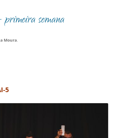
 primeira semana
na Moura
.
I-5