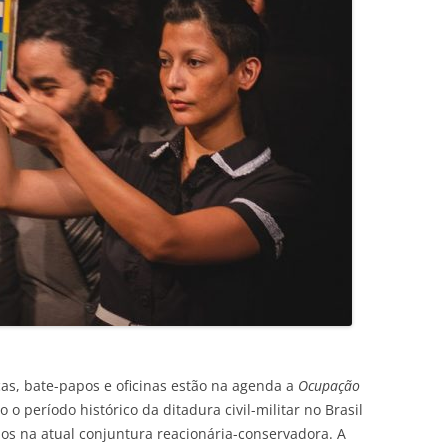
as, bate-papos e oficinas estão na agenda a
Ocupação
 o período histórico da ditadura civil-militar no Brasil
ãos na atual conjuntura reacionária-conservadora. A