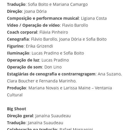
Tradução
: Sofia Boito e Mariana Camargo
Direção
: Joana Dória
Composição e performance musical
: Ligiana Costa
Vídeo / Operação de vídeo
: Flavio Barollo
Coach corporal
: Flávia Pinheiro
Cenografia
: Flávio Barollo, Joana Dória e Sofia Boito
Figurino
: Erika Grizendi
Iluminação
: Lucas Pradino e Sofia Boito
Operação de luz
: Lucas Pradino
Operação de som
: Don Lino
Estagiárias de cenografia e contrarregragem
: Ana Suzano,
Clara Boucher e Fernanda Marinho.
Produção
: Mariana Novais e Larissa Maine – Ventania
Cultural
Big Shoot
Direção geral
: Janaína Suaudeau
Tradução
: Janaína Suaudeau
Colaboração na tradução
: Rafael Morpanini