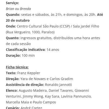
Serviço:
Brian ou Brenda
Quando:
sextas e sábados, às 21h, e domingos, às 20h.
Até
20 de outubro
Onde:
Centro Cultural São Paulo (CCSP) / Sala Jardel Filho
(Rua Vergueiro, 1000, Paraíso)
Quanto:
ingressos gratuitos, distribuídos uma hora antes
de cada sessão
Classificação indicativa:
14 anos
Duração:
100 min
Ficha técnica:
Texto:
Franz Keppler
Direção:
Yara de Novaes e Carlos Gradim
Assistência de direção:
Ronaldo Jannotti
Elenco:
Augusto Madeira, Daniel Tavares, Giovanni
Venturini, Jimmy Wong, Kay Sara, Lavínia Pannunzio,
Marcella Maia e Paulo Campos
Cenário:
André Cortez