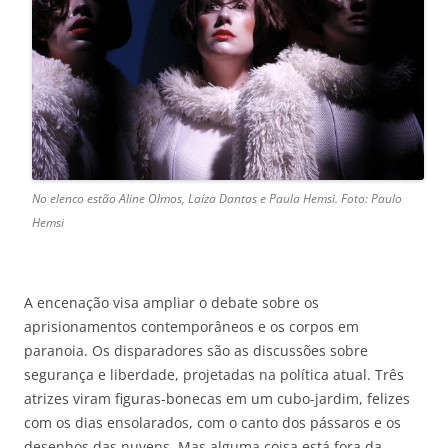
No elenco estão Aline Olmos, Laíza Dantas e Paula Hemsi. Foto: Paulo
Hemsi
A encenação visa ampliar o debate sobre os
aprisionamentos contemporâneos e os corpos em
paranoia. Os disparadores são as discussões sobre
segurança e liberdade, projetadas na política atual. Três
atrizes viram figuras-bonecas em um cubo-jardim, felizes
com os dias ensolarados, com o canto dos pássaros e os
desenhos das nuvens. Mas alguma coisa está fora da