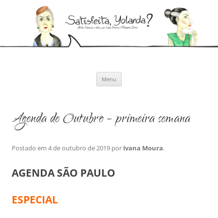
Pular
para
Satisfeita, Yolanda?
o
Artes cênicas e afins, por Ivana Moura e Pollyanna Diniz
conteúdo
Menu
Agenda de Outubro – primeira semana
Postado em
4 de outubro de 2019
por
Ivana Moura
.
AGENDA SÃO PAULO
ESPECIAL