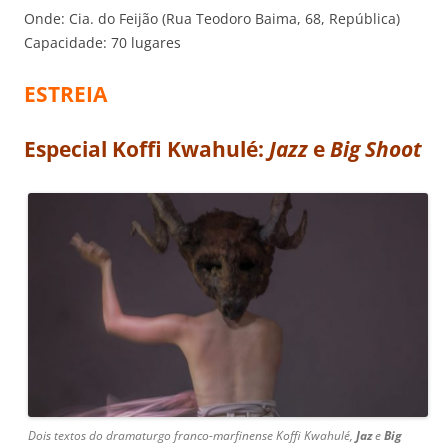
Onde: Cia. do Feijão (Rua Teodoro Baima, 68, República)
Capacidade: 70 lugares
ESTREIA
Especial Koffi Kwahulé:
Jazz
e
Big Shoot
Dois textos do dramaturgo franco-marfinense Koffi Kwahulé,
Jaz
e
Big