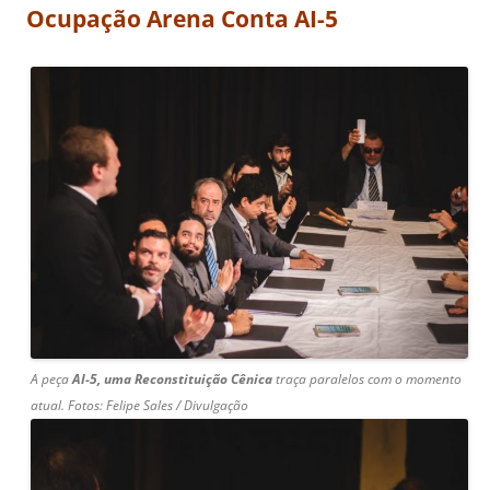
Ocupação Arena Conta AI-5
A peça
AI-5, uma Reconstituição Cênica
traça paralelos com o momento
atual. F
otos: Felipe Sales / Divulgação