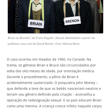
Brian ou Brenda?, de Franz Keppler, discute identidades a partir do
polêmico caso real de David Reimer. Foto: Heloisa Bortz
O caso ocorreu em meados de 1960, no Canadá. Na
trama, os gêmeos Brian e Bruce são circuncidados por
volta dos oito meses de idade, por orientação médica.
Durante o procedimento, o pênis de Brian é
acidentalmente cauterizado. O psiquiatra John Money –
que defende a tese de que os bebês nasceriam neutros e
teriam seu gênero definido pela criação – aconselha a
operação de redesignação sexual. E os pais educam Brian
como uma menina. A criança cresce infeliz naquele corpo;