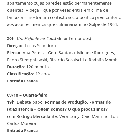
apartamento cujas paredes estão permanentemente
quentes. A peça – que por vezes entra em clima de
fantasia – mostra um contexto sócio-político premonitório
aos acontecimentos que culminariam no Golpe de 1964.
20h
:
Um Elefante no Caos
(Millôr Fernandes)
Direção
: Lucas Scandura
Elenco
: Ana Pereira, Gero Santana, Michele Rodrigues,
Pedro Stempniewski, Ricardo Socalschi e Rodolfo Morais
Duração
: 120 minutos
Classificação
: 12 anos
Entrada Franca
09/10 – Quarta-feira
19h
: Debate-papo:
Formas de Produção, Formas de
(R)Existência – Quem somos? O que produzimos?
com Rodrigo Mercadante, Vera Lamy, Caio Marinho, Luiz
Carlos Moreira
Entrada Franca