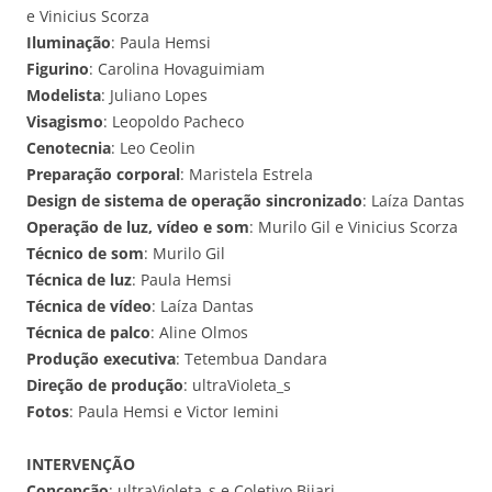
e Vinicius Scorza
Iluminação
: Paula Hemsi
Figurino
: Carolina Hovaguimiam
Modelista
: Juliano Lopes
Visagismo
: Leopoldo Pacheco
Cenotecnia
: Leo Ceolin
Preparação corporal
: Maristela Estrela
Design de sistema de operação sincronizado
: Laíza Dantas
Operação de luz, vídeo e som
: Murilo Gil e Vinicius Scorza
Técnico de som
: Murilo Gil
Técnica de luz
: Paula Hemsi
Técnica de vídeo
: Laíza Dantas
Técnica de palco
: Aline Olmos
Produção executiva
: Tetembua Dandara
Direção de produção
: ultraVioleta_s
Fotos
: Paula Hemsi e Victor Iemini
INTERVENÇÃO
Concepção
: ultraVioleta_s e Coletivo Bijari