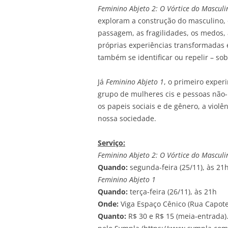
Feminino Abjeto 2: O Vórtice do Masculi
exploram a construção do masculino, 
passagem, as fragilidades, os medos,
próprias experiências transformadas 
também se identificar ou repelir – s
Já
Feminino Abjeto 1
, o primeiro exper
grupo de mulheres cis e pessoas não-
os papeis sociais e de gênero, a violê
nossa sociedade.
Serviço:
Feminino Abjeto 2: O Vórtice do Masculi
Quando:
segunda-feira (25/11), às 21
Feminino Abjeto 1
Quando:
terça-feira (26/11), às 21h
Onde:
Viga Espaço Cênico (Rua Capote 
Quanto:
R$ 30 e R$ 15 (meia-entrada