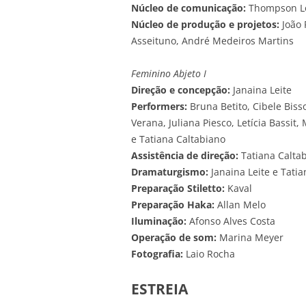
Núcleo de comunicação:
Thompson Loi
Núcleo de produção e projetos:
João 
Asseituno, André Medeiros Martins
Feminino Abjeto I
Direção e concepção:
Janaina Leite
Performers:
Bruna Betito, Cibele Bisso
Verana, Juliana Piesco, Letícia Bassit,
e Tatiana Caltabiano
Assistência de direção:
Tatiana Calta
Dramaturgismo:
Janaina Leite e Tatia
Preparação Stiletto:
Kaval
Preparação Haka:
Allan Melo
Iluminação:
Afonso Alves Costa
Operação de som:
Marina Meyer
Fotografia:
Laio Rocha
ESTREIA