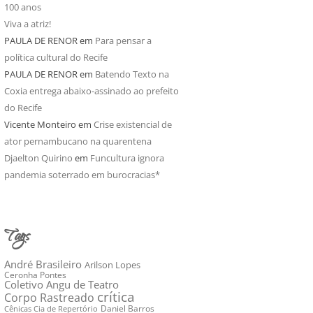
100 anos
Viva a atriz!
PAULA DE RENOR
em
Para pensar a
política cultural do Recife
PAULA DE RENOR
em
Batendo Texto na
Coxia entrega abaixo-assinado ao prefeito
do Recife
Vicente Monteiro
em
Crise existencial de
ator pernambucano na quarentena
Djaelton Quirino
em
Funcultura ignora
pandemia soterrado em burocracias*
Tags
André Brasileiro
Arilson Lopes
Ceronha Pontes
Coletivo Angu de Teatro
crítica
Corpo Rastreado
Daniel Barros
Cênicas Cia de Repertório