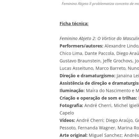
Feminino Abjeto II problematiza conceito de m
Ficha técnica:
Feminino Abjeto 2: O Vórtice do Masculi
Performers/autores:
Alexandre Lindo,
Chico Lima, Dante Paccola, Diego Araú
Gustavo Braunstein, Jeffe Grochovs, J
Lucas Asseituno, Marco Barreto, Nun
Direção e dramaturgismo:
Janaina Le
Assistência de direção e dramaturgi
Iluminação:
Maíra do Nascimento e M
Criação e operação de som e trilhas:
Fotografia:
André Cherri, Michel Igiel
Capelo
Vídeos:
André Cherri; Diego Araújo, Gu
Pessoto, Fernanda Wagner, Marina Ros
Arte original:
Miguel Sanchez; Andrés