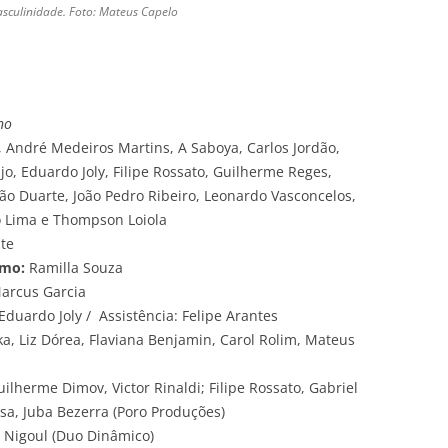
asculinidade. Foto: Mateus Capelo
no
 André Medeiros Martins, A Saboya, Carlos Jordão,
jo, Eduardo Joly, Filipe Rossato, Guilherme Reges,
oão Duarte, João Pedro Ribeiro, Leonardo Vasconcelos,
o Lima e Thompson Loiola
ite
smo:
Ramilla Souza
arcus Garcia
Eduardo Joly / Assistência: Felipe Arantes
ka, Liz Dórea, Flaviana Benjamin, Carol Rolim, Mateus
ilherme Dimov, Victor Rinaldi; Filipe Rossato, Gabriel
a, Juba Bezerra (Poro Produções)
 Nigoul (Duo Dinâmico)