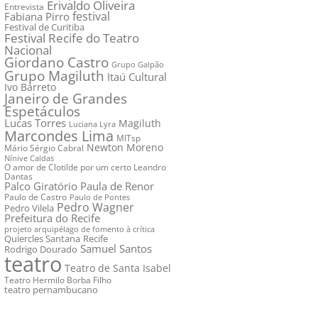
Erivaldo Oliveira
Entrevista
festival
Fabiana Pirro
Festival de Curitiba
Festival Recife do Teatro
Nacional
Giordano Castro
Grupo Galpão
Grupo Magiluth
Itaú Cultural
Ivo Barreto
Janeiro de Grandes
Espetáculos
Lucas Torres
Magiluth
Luciana Lyra
Marcondes Lima
MITsp
Newton Moreno
Mário Sérgio Cabral
Nínive Caldas
O amor de Clotilde por um certo Leandro
Dantas
Palco Giratório
Paula de Renor
Paulo de Castro
Paulo de Pontes
Pedro Wagner
Pedro Vilela
Prefeitura do Recife
projeto arquipélago de fomento à crítica
Quiercles Santana
Recife
Samuel Santos
Rodrigo Dourado
teatro
Teatro de Santa Isabel
Teatro Hermilo Borba Filho
teatro pernambucano