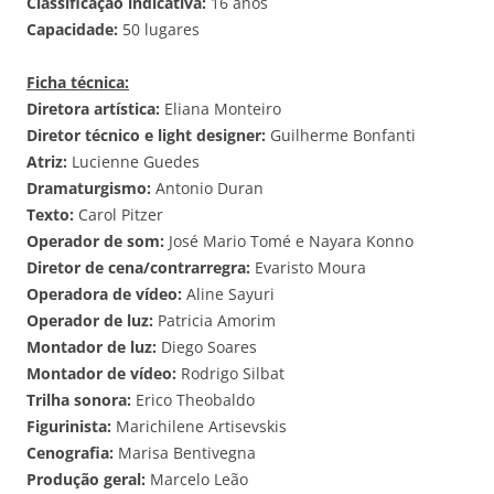
Classificação indicativa:
16 anos
Capacidade:
50 lugares
Ficha técnica:
Diretora artística:
Eliana Monteiro
Diretor técnico e light designer:
Guilherme Bonfanti
Atriz:
Lucienne Guedes
Dramaturgismo:
Antonio Duran
Texto:
Carol Pitzer
Operador de som:
José Mario Tomé e Nayara Konno
Diretor de cena/contrarregra:
Evaristo Moura
Operadora de vídeo:
Aline Sayuri
Operador de luz:
Patricia Amorim
Montador de luz:
Diego Soares
Montador de vídeo:
Rodrigo Silbat
Trilha sonora:
Erico Theobaldo
Figurinista:
Marichilene Artisevskis
Cenografia:
Marisa Bentivegna
Produção geral:
Marcelo Leão