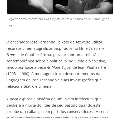
Peça de Sartre escrita em 1943 reflete sobre a política atual. Foto: Yghor-
Boy
O encenador José Fernando Peixoto de Azevedo utiliza
recursos cinematográficos inspirados no filme
Terra em
Transe
, de Glauber Rocha, para propor uma reflexão
contemporânea sobre a política, o indivíduo e o coletivo,
tendo por base a peça
As Mãos Sujas
, de Jean Paul Sartre
(1905 – 1980). A montagem traça desdobramentos na
linguagem de José Fernando e suas investigações que
relaciona teatro e cinema.
A peça explora a história de um jovem intelectual que
delibera a morte do líder de seu partido quando este
propõe uma aliança com partidos conservadores. A cena
surfa em “deslizamentos temporais” e transita entre 1943