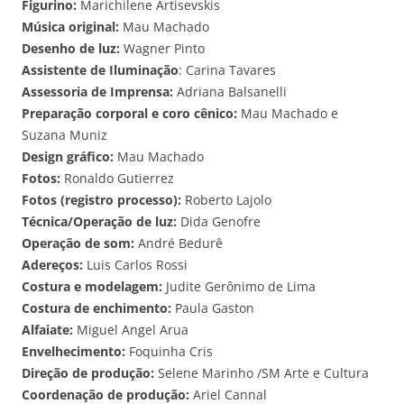
Figurino:
Marichilene Artisevskis
Música original:
Mau Machado
Desenho de luz:
Wagner Pinto
Assistente de Iluminação
: Carina Tavares
Assessoria de Imprensa:
Adriana Balsanelli
Preparação corporal e coro cênico:
Mau Machado e
Suzana Muniz
Design gráfico:
Mau Machado
Fotos:
Ronaldo Gutierrez
Fotos (registro processo):
Roberto Lajolo
Técnica/Operação de luz:
Dida Genofre
Operação de som:
André Bedurê
Adereços:
Luis Carlos Rossi
Costura e modelagem:
Judite Gerônimo de Lima
Costura de enchimento:
Paula Gaston
Alfaiate:
Miguel Angel Arua
Envelhecimento:
Foquinha Cris
Direção de produção:
Selene Marinho /SM Arte e Cultura
Coordenação de produção:
Ariel Cannal