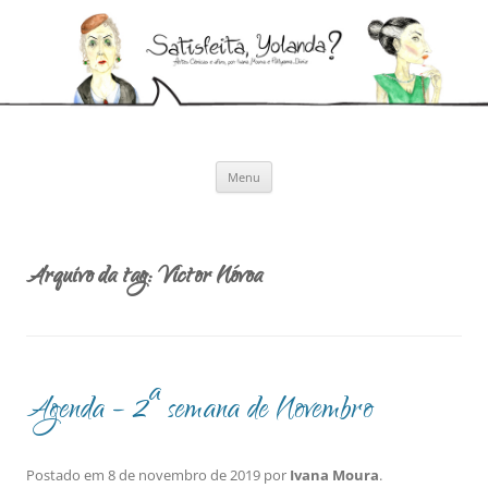
Pular
para
Satisfeita, Yolanda?
o
Artes cênicas e afins, por Ivana Moura e Pollyanna Diniz
conteúdo
Menu
Arquivo da tag:
Victor Nóvoa
Agenda – 2ª semana de Novembro
Postado em
8 de novembro de 2019
por
Ivana Moura
.