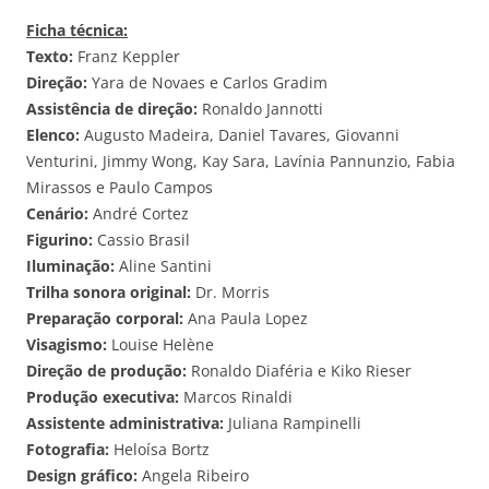
Ficha técnica:
Texto:
Franz Keppler
Direção:
Yara de Novaes e Carlos Gradim
Assistência de direção:
Ronaldo Jannotti
Elenco:
Augusto Madeira, Daniel Tavares, Giovanni
Venturini, Jimmy Wong, Kay Sara, Lavínia Pannunzio, Fabia
Mirassos e Paulo Campos
Cenário:
André Cortez
Figurino:
Cassio Brasil
Iluminação:
Aline Santini
Trilha sonora original:
Dr. Morris
Preparação corporal:
Ana Paula Lopez
Visagismo:
Louise Helène
Direção de produção:
Ronaldo Diaféria e Kiko Rieser
Produção executiva:
Marcos Rinaldi
Assistente administrativa:
Juliana Rampinelli
Fotografia:
Heloísa Bortz
Design gráfico:
Angela Ribeiro