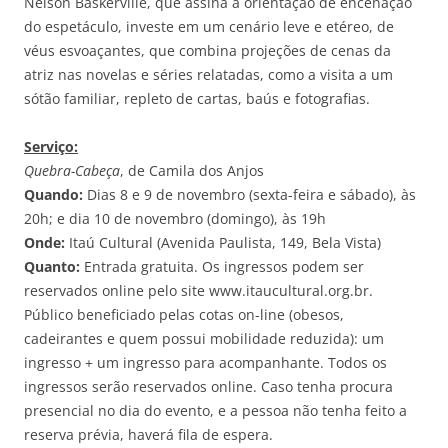
Nelson Baskerville, que assina a orientação de encenação
do espetáculo, investe em um cenário leve e etéreo, de
véus esvoaçantes, que combina projeções de cenas da
atriz nas novelas e séries relatadas, como a visita a um
sótão familiar, repleto de cartas, baús e fotografias.
Serviço:
Quebra-Cabeça
, de Camila dos Anjos
Quando:
Dias 8 e 9 de novembro (sexta-feira e sábado), às
20h; e dia 10 de novembro (domingo), às 19h
Onde:
Itaú Cultural (Avenida Paulista, 149, Bela Vista)
Quanto:
Entrada gratuita. Os ingressos podem ser
reservados online pelo site www.itaucultural.org.br.
Público beneficiado pelas cotas on-line (obesos,
cadeirantes e quem possui mobilidade reduzida): um
ingresso + um ingresso para acompanhante. Todos os
ingressos serão reservados online. Caso tenha procura
presencial no dia do evento, e a pessoa não tenha feito a
reserva prévia, haverá fila de espera.