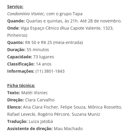
Serviço:
Condomínio Visniec
, com o grupo Tapa
Quando:
Quartas e quintas, às 21h. Até 28 de novembro.
Onde:
Viga Espaço Cênico (Rua Capote Valente, 1323,
Pinheiros)
Quanto:
R$ 50 e R$ 25 (meia-entrada)
Duração:
55 minutos
Capacidade:
73 lugares
Classificação:
14 anos
Informações:
(11) 3801-1843
Ficha técnica:
Texto:
Matéi Visniec
Direção:
Clara Carvalho
Elenco:
Ana Clara Fischer, Felipe Souza, Mônica Rossetto,
Rafael Levecki, Rogério Pércore, Suzana Muniz
Tradução:
Luiza Jatobá
Assistente de direção:
Mau Machado