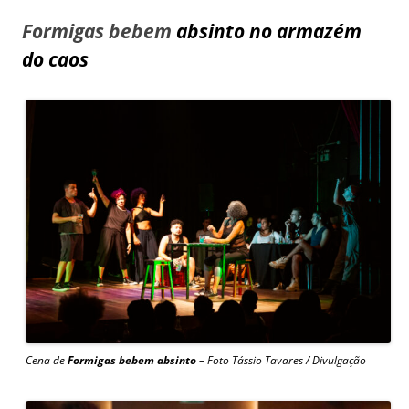
Formigas bebem
absinto no armazém
do caos
Cena de
Formigas bebem absinto
– Foto Tássio Tavares / Divulgação