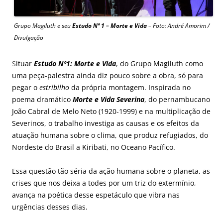
Grupo Magiluth e seu
Estudo Nº 1 – Morte e Vida
– Foto: André Amorim /
Divulgação
S
ituar
Estudo Nº1: Morte e Vida
, do Grupo Magiluth como
uma peça-palestra ainda diz pouco sobre a obra, só para
pegar o
estribilho
da própria montagem. Inspirada no
poema dramático
Morte e Vida Severina
, do pernambucano
João Cabral de Melo Neto (1920-1999) e na multiplicação de
Severinos, o trabalho investiga as causas e os efeitos da
atuação humana sobre o clima, que produz refugiados, do
Nordeste do Brasil a Kiribati, no Oceano Pacífico.
Essa questão tão séria da ação humana sobre o planeta, as
crises que nos deixa a todes por um triz do extermínio,
avança na poética desse espetáculo que vibra nas
urgências desses dias.