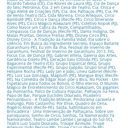
Ricardo Tabosa (CE)
,
Cia Atores de Laura (RJ)
,
Cia de Dança
do Sesc Petrolina
,
Cia. 2 em Cena de Teatro
,
Cia. Chica e
Olga Ateliê de Criações (SP)
,
Cia. dos Palhaços (PR)
,
Cia. Pé
de Vento Teatro (SC)
,
Cida Moreira
,
Circo Arlequin
,
Circo
Bambolê (PE)
,
Circo e Dança (Recife-PE)
,
Circo Itinerante
Alves (PE)
,
Circo Mágico Alakazam (PE)
,
Coletivo Nopok (RJ)
,
Como Nasce um Cabra da Peste
,
Compartilhados
,
Compassos Cia de Danças (Recife-PE)
,
Dama Indigna
,
De
Malas Prontas
,
Denilce Freitas (PB)
,
Disney Circo (PE)
,
Disney Circo - A Tradição da Família Vidal
,
Ela sobre o
silêncio
,
Em Busca do Ingrediente Secreto
,
Espaço Bailarte
(Garanhuns-PE)
,
Eu vim da ilha
,
Festival de Inverno de
Garanhuns
,
Festival de Inverno de Garanhuns 2013
,
FIG
,
Focus Cia. de Dança (RJ)
,
Gabriel Villela
,
Galeria das Artes
,
Gardência Coleto (PE)
,
Geração Salu (Olinda-PE)
,
Grupo
Bagaceira de Teatro (CE)
,
Grupo Espanca! (MG)
,
Grupo
Experimental (Recife-PE)
,
Grupo Galpão
,
Grupo Grial (PE)
,
Helijane Rocha (PE)
,
Lady Jan e João
,
Lineu Gabriel (Recife-
PE)
,
Luiz Lua Gonzaga
,
Magiluth (PE)
,
Mangue Boys (Recife-
PE)
,
Na Comédia de Edgar Alan põe o Bico
,
No Pocket - Um
Espetáculo para Todos os Bolsos
,
O filho eterno
,
O Mundo
Mágico de Entretenimento do Circo Alakazam
,
Os gigantes
da montanha
,
Palco de Cultura Popular
,
Palhaços na Feira
,
Papo de Bar
,
Parque Euclides Dourado
,
Picadeiro
Pernambuco - A Tradição Milenar
,
Pindorama caravela e
malungo
,
Polo Castainho
,
Por Elise
,
Quadro de Cena
,
Rogério Alves (Recife-PE)
,
Saída
,
Saltimbancos em
Brincadeira - Uma Intervenção de Palhaçaria
,
Sobre um
paroquiano
,
Sonho de Circo
,
Sonhos
,
Tá Namorando! Tá
Namorando!
,
Teatro Lambe Lambe ( Jaraguá do Sul-SC)
,
Teatro Luiz Souto Dourado
,
Troupe Azimute
,
Trupe
Arlequin (João Pessoa-PB)
,
Trupe Circus (Recife-PE)
,