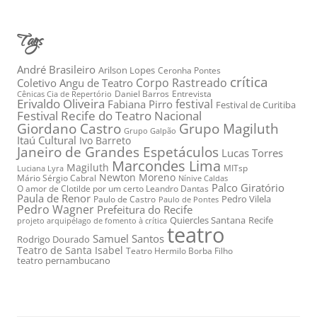
Tags
André Brasileiro
Arilson Lopes
Ceronha Pontes
crítica
Corpo Rastreado
Coletivo Angu de Teatro
Daniel Barros
Entrevista
Cênicas Cia de Repertório
Erivaldo Oliveira
festival
Fabiana Pirro
Festival de Curitiba
Festival Recife do Teatro Nacional
Grupo Magiluth
Giordano Castro
Grupo Galpão
Itaú Cultural
Ivo Barreto
Janeiro de Grandes Espetáculos
Lucas Torres
Marcondes Lima
Magiluth
MITsp
Luciana Lyra
Newton Moreno
Mário Sérgio Cabral
Nínive Caldas
Palco Giratório
O amor de Clotilde por um certo Leandro Dantas
Paula de Renor
Pedro Vilela
Paulo de Castro
Paulo de Pontes
Pedro Wagner
Prefeitura do Recife
Quiercles Santana
Recife
projeto arquipélago de fomento à crítica
teatro
Samuel Santos
Rodrigo Dourado
Teatro de Santa Isabel
Teatro Hermilo Borba Filho
teatro pernambucano