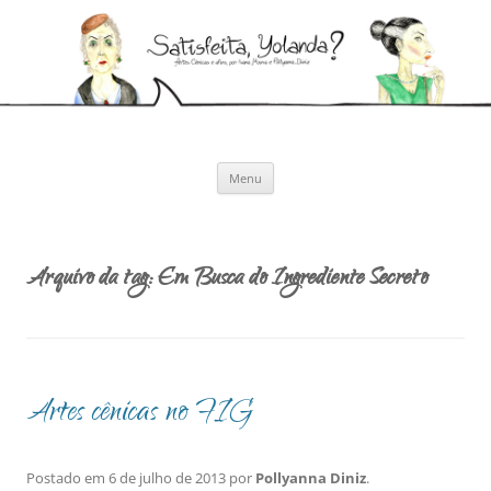
Pular
para
Satisfeita, Yolanda?
o
Artes cênicas e afins, por Ivana Moura e Pollyanna Diniz
conteúdo
Menu
Arquivo da tag:
Em Busca do Ingrediente Secreto
Artes cênicas no FIG
Postado em
6 de julho de 2013
por
Pollyanna Diniz
.