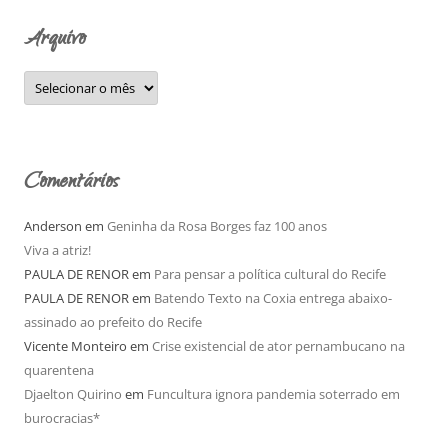
o
Arquivo
r
:
A
r
q
u
i
v
o
Comentários
Anderson
em
Geninha da Rosa Borges faz 100 anos
Viva a atriz!
PAULA DE RENOR
em
Para pensar a política cultural do Recife
PAULA DE RENOR
em
Batendo Texto na Coxia entrega abaixo-
assinado ao prefeito do Recife
Vicente Monteiro
em
Crise existencial de ator pernambucano na
quarentena
Djaelton Quirino
em
Funcultura ignora pandemia soterrado em
burocracias*