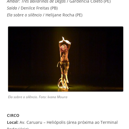
Âmbar: Três Bailarinas de Degas
/ Gardência Coleto (PE)
Saída
/ Denilce Freitas (PB)
Ela sobre o silêncio
/ Helijane Rocha (PE)
Ela sobre o silêncio. Foto: Ivana Moura
CIRCO
Local:
Av. Caruaru – Heliópolis (área próxima ao Terminal