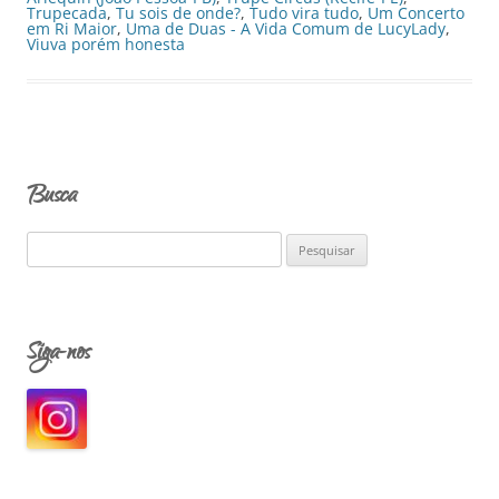
Trupecada
,
Tu sois de onde?
,
Tudo vira tudo
,
Um Concerto
em Ri Maior
,
Uma de Duas - A Vida Comum de LucyLady
,
Viuva porém honesta
Busca
P
e
s
q
Siga-nos
u
i
s
a
r
p