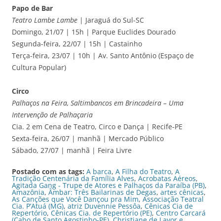
Papo de Bar
Teatro Lambe Lambe
| Jaraguá do Sul-SC
Domingo, 21/07 | 15h | Parque Euclides Dourado
Segunda-feira, 22/07 | 15h | Castainho
Terça-feira, 23/07 | 10h | Av. Santo Antônio (Espaço de
Cultura Popular)
Circo
Palhaços na Feira, Saltimbancos em Brincadeira – Uma
Intervenção de Palhaçaria
Cia. 2 em Cena de Teatro, Circo e Dança | Recife-PE
Sexta-feira, 26/07 | manhã | Mercado Público
Sábado, 27/07 | manhã | Feira Livre
Postado com as tags:
A barca
,
A Filha do Teatro
,
A
Tradição Centenária da Família Alves
,
Acrobatas Aéreos
,
Agitada Gang - Trupe de Atores e Palhaços da Paraíba (PB)
,
Amazônia
,
Âmbar: Três Bailarinas de Degas
,
artes cênicas
,
As Canções que Você Dançou pra Mim
,
Associação Teatral
Cia. P’Atuá (MG)
,
atriz Duvennie Pessôa
,
Cênicas Cia de
Repertório
,
Cênicas Cia. de Repertório (PE)
,
Centro Carcará
(Cabo de Santo Agostinho-PE)
,
Christiane de Lavor e