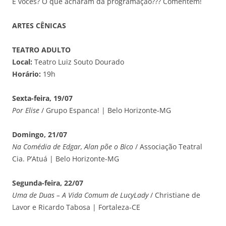
E vocês? O que acharam da programação??? Comentem!
ARTES CÊNICAS
TEATRO ADULTO
Local:
Teatro Luiz Souto Dourado
Horário:
19h
Sexta-feira, 19/07
Por Elise
/ Grupo Espanca! | Belo Horizonte-MG
Domingo, 21/07
Na Comédia de Edgar, Alan põe o Bico
/ Associação Teatral
Cia. P’Atuá | Belo Horizonte-MG
Segunda-feira, 22/07
Uma de Duas – A Vida Comum de LucyLady
/ Christiane de
Lavor e Ricardo Tabosa | Fortaleza-CE