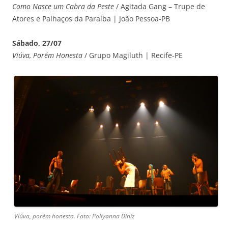
Como Nasce um Cabra da Peste
/ Agitada Gang – Trupe de
Atores e Palhaços da Paraíba | João Pessoa-PB
Sábado, 27/07
Viúva, Porém Honesta
/ Grupo Magiluth | Recife-PE
Viúva, porém honesta. Foto: Pollyanna Diniz