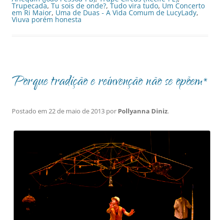
Trupecada
,
Tu sois de onde?
,
Tudo vira tudo
,
Um Concerto
em Ri Maior
,
Uma de Duas - A Vida Comum de LucyLady
,
Viuva porém honesta
Porque tradição e reinvenção não se opõem*
Postado em
22 de maio de 2013
por
Pollyanna Diniz
.