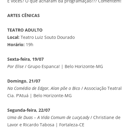
E vocês? O que acharam da programação??? Comentem!
ARTES CÊNICAS
TEATRO ADULTO
Local:
Teatro Luiz Souto Dourado
Horário:
19h
Sexta-feira, 19/07
Por Elise
/ Grupo Espanca! | Belo Horizonte-MG
Domingo, 21/07
Na Comédia de Edgar, Alan põe o Bico
/ Associação Teatral
Cia. P’Atuá | Belo Horizonte-MG
Segunda-feira, 22/07
Uma de Duas – A Vida Comum de LucyLady
/ Christiane de
Lavor e Ricardo Tabosa | Fortaleza-CE