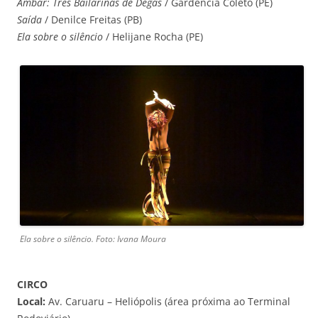
Âmbar: Três Bailarinas de Degas
/ Gardência Coleto (PE)
Saída
/ Denilce Freitas (PB)
Ela sobre o silêncio
/ Helijane Rocha (PE)
Ela sobre o silêncio. Foto: Ivana Moura
CIRCO
Local:
Av. Caruaru – Heliópolis (área próxima ao Terminal