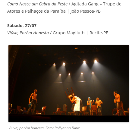
Como Nasce um Cabra da Peste
/ Agitada Gang – Trupe de
Atores e Palhaços da Paraíba | João Pessoa-PB
Sábado, 27/07
Viúva, Porém Honesta
/ Grupo Magiluth | Recife-PE
Viúva, porém honesta. Foto: Pollyanna Diniz