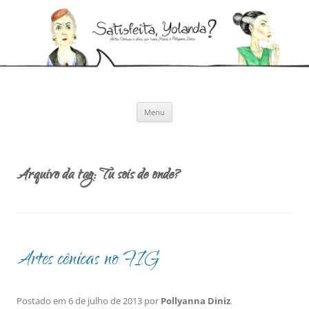
Pular
para
Satisfeita, Yolanda?
o
Artes cênicas e afins, por Ivana Moura e Pollyanna Diniz
conteúdo
Menu
Arquivo da tag:
Tu sois de onde?
Artes cênicas no FIG
Postado em
6 de julho de 2013
por
Pollyanna Diniz
.