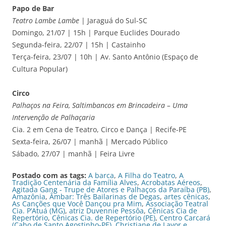
Papo de Bar
Teatro Lambe Lambe
| Jaraguá do Sul-SC
Domingo, 21/07 | 15h | Parque Euclides Dourado
Segunda-feira, 22/07 | 15h | Castainho
Terça-feira, 23/07 | 10h | Av. Santo Antônio (Espaço de
Cultura Popular)
Circo
Palhaços na Feira, Saltimbancos em Brincadeira – Uma
Intervenção de Palhaçaria
Cia. 2 em Cena de Teatro, Circo e Dança | Recife-PE
Sexta-feira, 26/07 | manhã | Mercado Público
Sábado, 27/07 | manhã | Feira Livre
Postado com as tags:
A barca
,
A Filha do Teatro
,
A
Tradição Centenária da Família Alves
,
Acrobatas Aéreos
,
Agitada Gang - Trupe de Atores e Palhaços da Paraíba (PB)
,
Amazônia
,
Âmbar: Três Bailarinas de Degas
,
artes cênicas
,
As Canções que Você Dançou pra Mim
,
Associação Teatral
Cia. P’Atuá (MG)
,
atriz Duvennie Pessôa
,
Cênicas Cia de
Repertório
,
Cênicas Cia. de Repertório (PE)
,
Centro Carcará
(Cabo de Santo Agostinho-PE)
,
Christiane de Lavor e