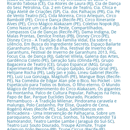
Ricardo Tabosa (CE)
,
Cia Atores de Laura (RJ)
,
Cia de Dança
do Sesc Petrolina
,
Cia. 2 em Cena de Teatro
,
Cia. Chica e
Olga Ateliê de Criações (SP)
,
Cia. dos Palhaços (PR)
,
Cia. Pé
de Vento Teatro (SC)
,
Cida Moreira
,
Circo Arlequin
,
Circo
Bambolê (PE)
,
Circo e Dança (Recife-PE)
,
Circo Itinerante
Alves (PE)
,
Circo Mágico Alakazam (PE)
,
Coletivo Nopok (RJ)
,
Como Nasce um Cabra da Peste
,
Compartilhados
,
Compassos Cia de Danças (Recife-PE)
,
Dama Indigna
,
De
Malas Prontas
,
Denilce Freitas (PB)
,
Disney Circo (PE)
,
Disney Circo - A Tradição da Família Vidal
,
Ela sobre o
silêncio
,
Em Busca do Ingrediente Secreto
,
Espaço Bailarte
(Garanhuns-PE)
,
Eu vim da ilha
,
Festival de Inverno de
Garanhuns
,
Festival de Inverno de Garanhuns 2013
,
FIG
,
Focus Cia. de Dança (RJ)
,
Gabriel Villela
,
Galeria das Artes
,
Gardência Coleto (PE)
,
Geração Salu (Olinda-PE)
,
Grupo
Bagaceira de Teatro (CE)
,
Grupo Espanca! (MG)
,
Grupo
Experimental (Recife-PE)
,
Grupo Galpão
,
Grupo Grial (PE)
,
Helijane Rocha (PE)
,
Lady Jan e João
,
Lineu Gabriel (Recife-
PE)
,
Luiz Lua Gonzaga
,
Magiluth (PE)
,
Mangue Boys (Recife-
PE)
,
Na Comédia de Edgar Alan põe o Bico
,
No Pocket - Um
Espetáculo para Todos os Bolsos
,
O filho eterno
,
O Mundo
Mágico de Entretenimento do Circo Alakazam
,
Os gigantes
da montanha
,
Palco de Cultura Popular
,
Palhaços na Feira
,
Papo de Bar
,
Parque Euclides Dourado
,
Picadeiro
Pernambuco - A Tradição Milenar
,
Pindorama caravela e
malungo
,
Polo Castainho
,
Por Elise
,
Quadro de Cena
,
Rogério Alves (Recife-PE)
,
Saída
,
Saltimbancos em
Brincadeira - Uma Intervenção de Palhaçaria
,
Sobre um
paroquiano
,
Sonho de Circo
,
Sonhos
,
Tá Namorando! Tá
Namorando!
,
Teatro Lambe Lambe ( Jaraguá do Sul-SC)
,
Teatro Luiz Souto Dourado
,
Troupe Azimute
,
Trupe
Arlequin (João Pessoa-PB)
,
Trupe Circus (Recife-PE)
,