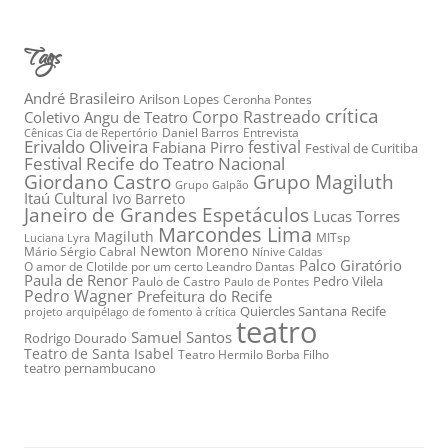
Tags
André Brasileiro
Arilson Lopes
Ceronha Pontes
crítica
Corpo Rastreado
Coletivo Angu de Teatro
Daniel Barros
Entrevista
Cênicas Cia de Repertório
Erivaldo Oliveira
festival
Fabiana Pirro
Festival de Curitiba
Festival Recife do Teatro Nacional
Grupo Magiluth
Giordano Castro
Grupo Galpão
Itaú Cultural
Ivo Barreto
Janeiro de Grandes Espetáculos
Lucas Torres
Marcondes Lima
Magiluth
MITsp
Luciana Lyra
Newton Moreno
Mário Sérgio Cabral
Nínive Caldas
Palco Giratório
O amor de Clotilde por um certo Leandro Dantas
Paula de Renor
Pedro Vilela
Paulo de Castro
Paulo de Pontes
Pedro Wagner
Prefeitura do Recife
Quiercles Santana
Recife
projeto arquipélago de fomento à crítica
teatro
Samuel Santos
Rodrigo Dourado
Teatro de Santa Isabel
Teatro Hermilo Borba Filho
teatro pernambucano