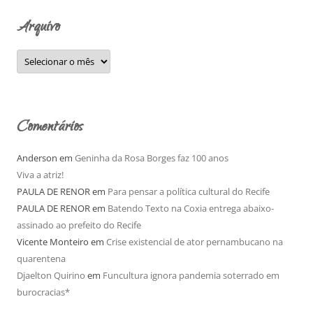
o
Arquivo
r
:
A
r
q
u
i
v
o
Comentários
Anderson
em
Geninha da Rosa Borges faz 100 anos
Viva a atriz!
PAULA DE RENOR
em
Para pensar a política cultural do Recife
PAULA DE RENOR
em
Batendo Texto na Coxia entrega abaixo-
assinado ao prefeito do Recife
Vicente Monteiro
em
Crise existencial de ator pernambucano na
quarentena
Djaelton Quirino
em
Funcultura ignora pandemia soterrado em
burocracias*