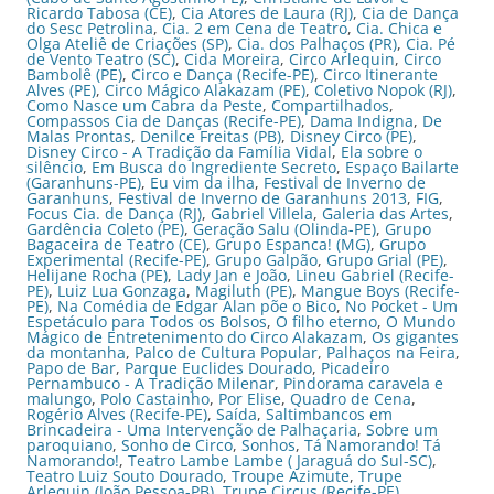
Ricardo Tabosa (CE)
,
Cia Atores de Laura (RJ)
,
Cia de Dança
do Sesc Petrolina
,
Cia. 2 em Cena de Teatro
,
Cia. Chica e
Olga Ateliê de Criações (SP)
,
Cia. dos Palhaços (PR)
,
Cia. Pé
de Vento Teatro (SC)
,
Cida Moreira
,
Circo Arlequin
,
Circo
Bambolê (PE)
,
Circo e Dança (Recife-PE)
,
Circo Itinerante
Alves (PE)
,
Circo Mágico Alakazam (PE)
,
Coletivo Nopok (RJ)
,
Como Nasce um Cabra da Peste
,
Compartilhados
,
Compassos Cia de Danças (Recife-PE)
,
Dama Indigna
,
De
Malas Prontas
,
Denilce Freitas (PB)
,
Disney Circo (PE)
,
Disney Circo - A Tradição da Família Vidal
,
Ela sobre o
silêncio
,
Em Busca do Ingrediente Secreto
,
Espaço Bailarte
(Garanhuns-PE)
,
Eu vim da ilha
,
Festival de Inverno de
Garanhuns
,
Festival de Inverno de Garanhuns 2013
,
FIG
,
Focus Cia. de Dança (RJ)
,
Gabriel Villela
,
Galeria das Artes
,
Gardência Coleto (PE)
,
Geração Salu (Olinda-PE)
,
Grupo
Bagaceira de Teatro (CE)
,
Grupo Espanca! (MG)
,
Grupo
Experimental (Recife-PE)
,
Grupo Galpão
,
Grupo Grial (PE)
,
Helijane Rocha (PE)
,
Lady Jan e João
,
Lineu Gabriel (Recife-
PE)
,
Luiz Lua Gonzaga
,
Magiluth (PE)
,
Mangue Boys (Recife-
PE)
,
Na Comédia de Edgar Alan põe o Bico
,
No Pocket - Um
Espetáculo para Todos os Bolsos
,
O filho eterno
,
O Mundo
Mágico de Entretenimento do Circo Alakazam
,
Os gigantes
da montanha
,
Palco de Cultura Popular
,
Palhaços na Feira
,
Papo de Bar
,
Parque Euclides Dourado
,
Picadeiro
Pernambuco - A Tradição Milenar
,
Pindorama caravela e
malungo
,
Polo Castainho
,
Por Elise
,
Quadro de Cena
,
Rogério Alves (Recife-PE)
,
Saída
,
Saltimbancos em
Brincadeira - Uma Intervenção de Palhaçaria
,
Sobre um
paroquiano
,
Sonho de Circo
,
Sonhos
,
Tá Namorando! Tá
Namorando!
,
Teatro Lambe Lambe ( Jaraguá do Sul-SC)
,
Teatro Luiz Souto Dourado
,
Troupe Azimute
,
Trupe
Arlequin (João Pessoa-PB)
,
Trupe Circus (Recife-PE)
,