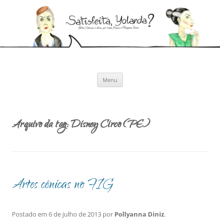
Pular
para
Satisfeita, Yolanda?
o
Artes cênicas e afins, por Ivana Moura e Pollyanna Diniz
conteúdo
Menu
Arquivo da tag:
Disney Circo (PE)
Artes cênicas no FIG
Postado em
6 de julho de 2013
por
Pollyanna Diniz
.