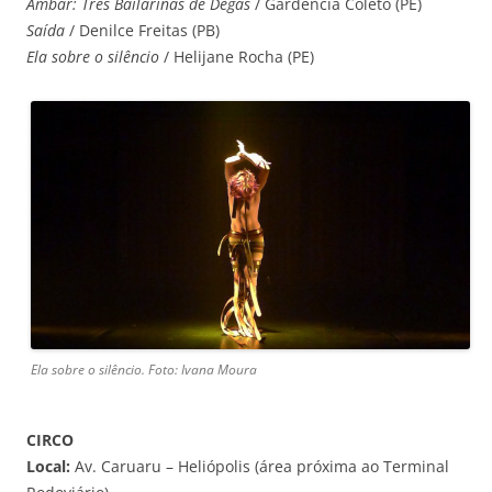
Âmbar: Três Bailarinas de Degas
/ Gardência Coleto (PE)
Saída
/ Denilce Freitas (PB)
Ela sobre o silêncio
/ Helijane Rocha (PE)
Ela sobre o silêncio. Foto: Ivana Moura
CIRCO
Local:
Av. Caruaru – Heliópolis (área próxima ao Terminal