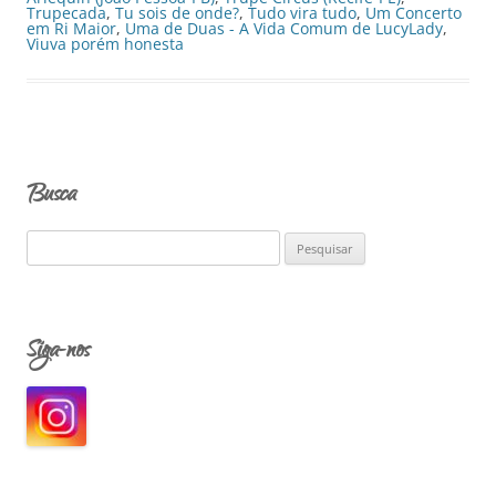
Trupecada
,
Tu sois de onde?
,
Tudo vira tudo
,
Um Concerto
em Ri Maior
,
Uma de Duas - A Vida Comum de LucyLady
,
Viuva porém honesta
Busca
P
e
s
q
Siga-nos
u
i
s
a
r
p