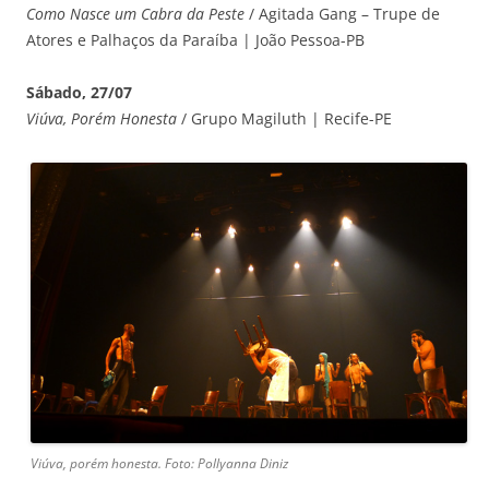
Como Nasce um Cabra da Peste
/ Agitada Gang – Trupe de
Atores e Palhaços da Paraíba | João Pessoa-PB
Sábado, 27/07
Viúva, Porém Honesta
/ Grupo Magiluth | Recife-PE
Viúva, porém honesta. Foto: Pollyanna Diniz