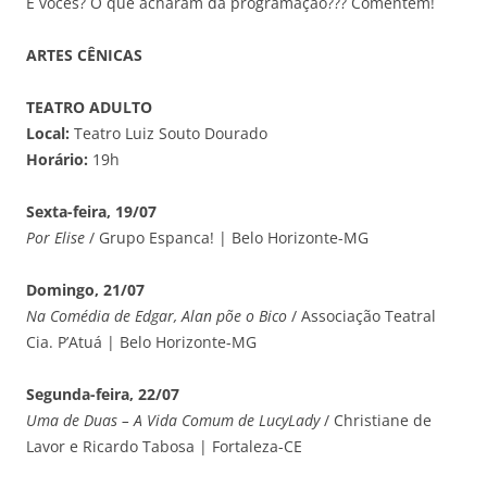
E vocês? O que acharam da programação??? Comentem!
ARTES CÊNICAS
TEATRO ADULTO
Local:
Teatro Luiz Souto Dourado
Horário:
19h
Sexta-feira, 19/07
Por Elise
/ Grupo Espanca! | Belo Horizonte-MG
Domingo, 21/07
Na Comédia de Edgar, Alan põe o Bico
/ Associação Teatral
Cia. P’Atuá | Belo Horizonte-MG
Segunda-feira, 22/07
Uma de Duas – A Vida Comum de LucyLady
/ Christiane de
Lavor e Ricardo Tabosa | Fortaleza-CE