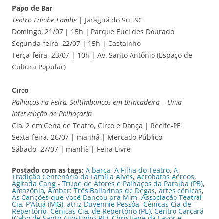
Papo de Bar
Teatro Lambe Lambe
| Jaraguá do Sul-SC
Domingo, 21/07 | 15h | Parque Euclides Dourado
Segunda-feira, 22/07 | 15h | Castainho
Terça-feira, 23/07 | 10h | Av. Santo Antônio (Espaço de
Cultura Popular)
Circo
Palhaços na Feira, Saltimbancos em Brincadeira – Uma
Intervenção de Palhaçaria
Cia. 2 em Cena de Teatro, Circo e Dança | Recife-PE
Sexta-feira, 26/07 | manhã | Mercado Público
Sábado, 27/07 | manhã | Feira Livre
Postado com as tags:
A barca
,
A Filha do Teatro
,
A
Tradição Centenária da Família Alves
,
Acrobatas Aéreos
,
Agitada Gang - Trupe de Atores e Palhaços da Paraíba (PB)
,
Amazônia
,
Âmbar: Três Bailarinas de Degas
,
artes cênicas
,
As Canções que Você Dançou pra Mim
,
Associação Teatral
Cia. P’Atuá (MG)
,
atriz Duvennie Pessôa
,
Cênicas Cia de
Repertório
,
Cênicas Cia. de Repertório (PE)
,
Centro Carcará
(Cabo de Santo Agostinho-PE)
,
Christiane de Lavor e