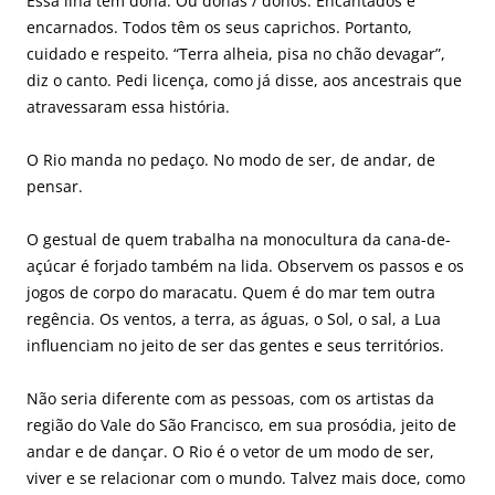
Essa ilha tem dona. Ou donas / donos. Encantados e
encarnados. Todos têm os seus caprichos. Portanto,
cuidado e respeito.
“Terra alheia, pisa no chão devagar”,
diz o canto.
Pedi licença, como já disse, aos ancestrais que
atravessaram essa história.
O Rio manda no pedaço. No modo de ser, de andar, de
pensar.
O gestual de quem trabalha na monocultura da cana-de-
açúcar é forjado também na lida. Observem os passos e os
jogos de corpo do maracatu. Quem é do mar tem outra
regência.
Os ventos, a terra, as águas, o Sol, o sal, a Lua
influenciam no jeito de ser das gentes e seus territórios.
Não seria diferente com as pessoas, com os artistas da
região do Vale do São Francisco, em sua prosódia, jeito de
andar e de dançar.
O Rio é o vetor de um modo de ser,
viver e se relacionar com o mundo. Talvez mais doce, como