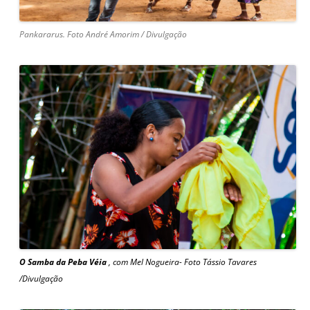
Pankararus. Foto André Amorim / Divulgação
O Samba da Peba Véia
, com Mel Nogueira- Foto Tássio Tavares
/Divulgação