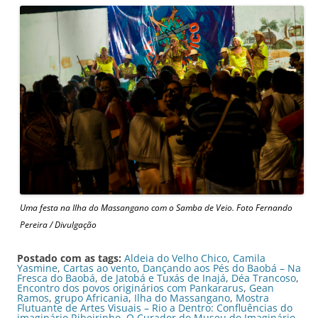
Uma festa na Ilha do Massangano com o Samba de Veio. Foto Fernando
Pereira / Divulgação
Postado com as tags:
Aldeia do Velho Chico
,
Camila
Yasmine
,
Cartas ao vento
,
Dançando aos Pés do Baobá – Na
Fresca do Baobá
,
de Jatobá e Tuxás de Inajá
,
Déa Trancoso
,
Encontro dos povos originários com Pankararus
,
Gean
Ramos
,
grupo Africania
,
Ilha do Massangano
,
Mostra
Flutuante de Artes Visuais – Rio a Dentro: Confluências do
imaginário Ribeirinho
,
O Curador do Museu do Imaginário
,