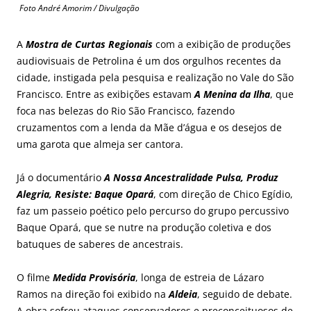
Foto André Amorim / Divulgação
A
Mostra de Curtas Regionais
com a exibição de produções
audiovisuais de Petrolina é um dos orgulhos recentes da
cidade, instigada pela pesquisa e realização no Vale do São
Francisco. Entre as exibições estavam
A Menina da Ilha
, que
foca nas belezas do Rio São Francisco, fazendo
cruzamentos com a lenda da Mãe d’água e os desejos de
uma garota que almeja ser cantora.
Já o documentário
A Nossa Ancestralidade Pulsa, Produz
Alegria, Resiste: Baque Opará
, com direção de Chico Egídio,
faz um passeio poético pelo percurso do grupo percussivo
Baque Opará, que se nutre na produção coletiva e dos
batuques de saberes de ancestrais.
O filme
Medida Provisória
, longa de estreia de Lázaro
Ramos na direção foi exibido na
Aldeia
, seguido de debate.
A obra sofreu ataques conservadores e preconceituosos de