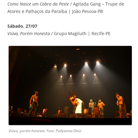
Como Nasce um Cabra da Peste
/ Agitada Gang – Trupe de
Atores e Palhaços da Paraíba | João Pessoa-PB
Sábado, 27/07
Viúva, Porém Honesta
/ Grupo Magiluth | Recife-PE
Viúva, porém honesta. Foto: Pollyanna Diniz