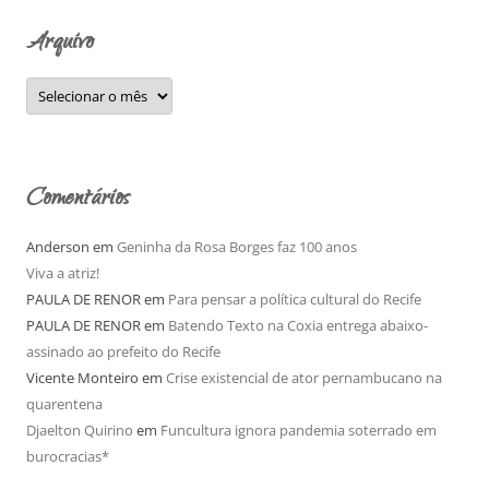
o
Arquivo
r
:
A
r
q
u
i
v
o
Comentários
Anderson
em
Geninha da Rosa Borges faz 100 anos
Viva a atriz!
PAULA DE RENOR
em
Para pensar a política cultural do Recife
PAULA DE RENOR
em
Batendo Texto na Coxia entrega abaixo-
assinado ao prefeito do Recife
Vicente Monteiro
em
Crise existencial de ator pernambucano na
quarentena
Djaelton Quirino
em
Funcultura ignora pandemia soterrado em
burocracias*