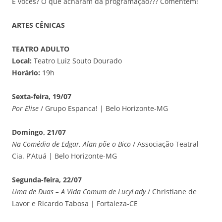
E vocês? O que acharam da programação??? Comentem!
ARTES CÊNICAS
TEATRO ADULTO
Local:
Teatro Luiz Souto Dourado
Horário:
19h
Sexta-feira, 19/07
Por Elise
/ Grupo Espanca! | Belo Horizonte-MG
Domingo, 21/07
Na Comédia de Edgar, Alan põe o Bico
/ Associação Teatral
Cia. P’Atuá | Belo Horizonte-MG
Segunda-feira, 22/07
Uma de Duas – A Vida Comum de LucyLady
/ Christiane de
Lavor e Ricardo Tabosa | Fortaleza-CE