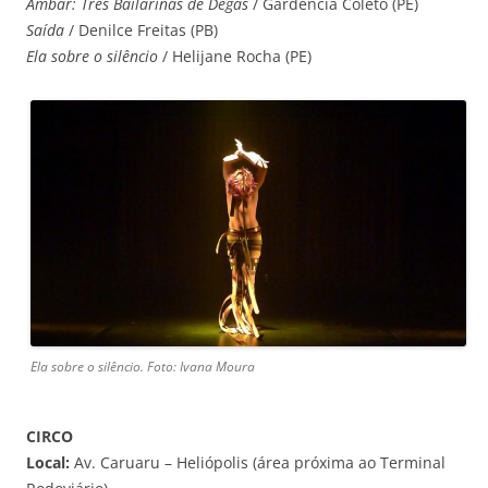
Âmbar: Três Bailarinas de Degas
/ Gardência Coleto (PE)
Saída
/ Denilce Freitas (PB)
Ela sobre o silêncio
/ Helijane Rocha (PE)
Ela sobre o silêncio. Foto: Ivana Moura
CIRCO
Local:
Av. Caruaru – Heliópolis (área próxima ao Terminal