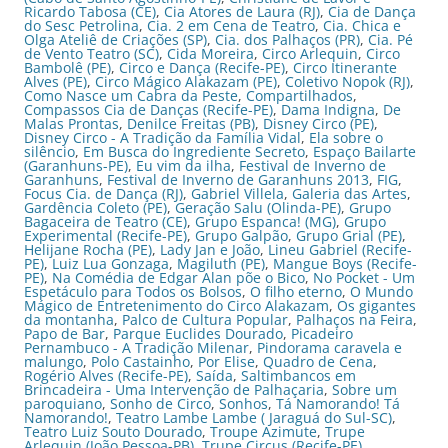
Ricardo Tabosa (CE)
,
Cia Atores de Laura (RJ)
,
Cia de Dança
do Sesc Petrolina
,
Cia. 2 em Cena de Teatro
,
Cia. Chica e
Olga Ateliê de Criações (SP)
,
Cia. dos Palhaços (PR)
,
Cia. Pé
de Vento Teatro (SC)
,
Cida Moreira
,
Circo Arlequin
,
Circo
Bambolê (PE)
,
Circo e Dança (Recife-PE)
,
Circo Itinerante
Alves (PE)
,
Circo Mágico Alakazam (PE)
,
Coletivo Nopok (RJ)
,
Como Nasce um Cabra da Peste
,
Compartilhados
,
Compassos Cia de Danças (Recife-PE)
,
Dama Indigna
,
De
Malas Prontas
,
Denilce Freitas (PB)
,
Disney Circo (PE)
,
Disney Circo - A Tradição da Família Vidal
,
Ela sobre o
silêncio
,
Em Busca do Ingrediente Secreto
,
Espaço Bailarte
(Garanhuns-PE)
,
Eu vim da ilha
,
Festival de Inverno de
Garanhuns
,
Festival de Inverno de Garanhuns 2013
,
FIG
,
Focus Cia. de Dança (RJ)
,
Gabriel Villela
,
Galeria das Artes
,
Gardência Coleto (PE)
,
Geração Salu (Olinda-PE)
,
Grupo
Bagaceira de Teatro (CE)
,
Grupo Espanca! (MG)
,
Grupo
Experimental (Recife-PE)
,
Grupo Galpão
,
Grupo Grial (PE)
,
Helijane Rocha (PE)
,
Lady Jan e João
,
Lineu Gabriel (Recife-
PE)
,
Luiz Lua Gonzaga
,
Magiluth (PE)
,
Mangue Boys (Recife-
PE)
,
Na Comédia de Edgar Alan põe o Bico
,
No Pocket - Um
Espetáculo para Todos os Bolsos
,
O filho eterno
,
O Mundo
Mágico de Entretenimento do Circo Alakazam
,
Os gigantes
da montanha
,
Palco de Cultura Popular
,
Palhaços na Feira
,
Papo de Bar
,
Parque Euclides Dourado
,
Picadeiro
Pernambuco - A Tradição Milenar
,
Pindorama caravela e
malungo
,
Polo Castainho
,
Por Elise
,
Quadro de Cena
,
Rogério Alves (Recife-PE)
,
Saída
,
Saltimbancos em
Brincadeira - Uma Intervenção de Palhaçaria
,
Sobre um
paroquiano
,
Sonho de Circo
,
Sonhos
,
Tá Namorando! Tá
Namorando!
,
Teatro Lambe Lambe ( Jaraguá do Sul-SC)
,
Teatro Luiz Souto Dourado
,
Troupe Azimute
,
Trupe
Arlequin (João Pessoa-PB)
,
Trupe Circus (Recife-PE)
,