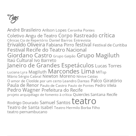
Tags
André Brasileiro
Arilson Lopes
Ceronha Pontes
crítica
Corpo Rastreado
Coletivo Angu de Teatro
Daniel Barros
Entrevista
Cênicas Cia de Repertório
Erivaldo Oliveira
festival
Fabiana Pirro
Festival de Curitiba
Festival Recife do Teatro Nacional
Grupo Magiluth
Giordano Castro
Grupo Galpão
Itaú Cultural
Ivo Barreto
Janeiro de Grandes Espetáculos
Lucas Torres
Marcondes Lima
Magiluth
MITsp
Luciana Lyra
Newton Moreno
Mário Sérgio Cabral
Nínive Caldas
Palco Giratório
O amor de Clotilde por um certo Leandro Dantas
Paula de Renor
Pedro Vilela
Paulo de Castro
Paulo de Pontes
Pedro Wagner
Prefeitura do Recife
Quiercles Santana
Recife
projeto arquipélago de fomento à crítica
teatro
Samuel Santos
Rodrigo Dourado
Teatro de Santa Isabel
Teatro Hermilo Borba Filho
teatro pernambucano