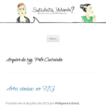
Pular
para
Satisfeita, Yolanda?
o
Artes cênicas e afins, por Ivana Moura e Pollyanna Diniz
conteúdo
Menu
Arquivo da tag:
Polo Castainho
Artes cênicas no FIG
Postado em
6 de julho de 2013
por
Pollyanna Diniz
.