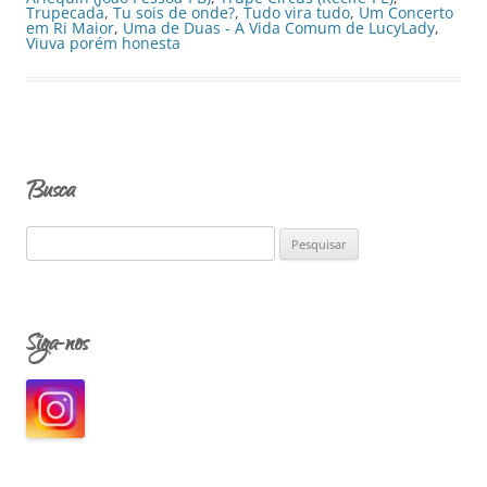
Trupecada
,
Tu sois de onde?
,
Tudo vira tudo
,
Um Concerto
em Ri Maior
,
Uma de Duas - A Vida Comum de LucyLady
,
Viuva porém honesta
Busca
P
e
s
q
Siga-nos
u
i
s
a
r
p