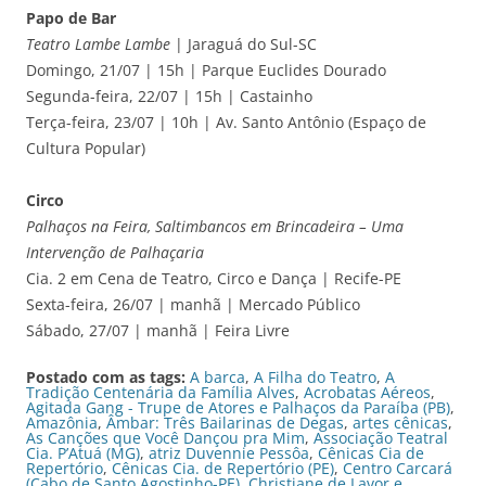
Papo de Bar
Teatro Lambe Lambe
| Jaraguá do Sul-SC
Domingo, 21/07 | 15h | Parque Euclides Dourado
Segunda-feira, 22/07 | 15h | Castainho
Terça-feira, 23/07 | 10h | Av. Santo Antônio (Espaço de
Cultura Popular)
Circo
Palhaços na Feira, Saltimbancos em Brincadeira – Uma
Intervenção de Palhaçaria
Cia. 2 em Cena de Teatro, Circo e Dança | Recife-PE
Sexta-feira, 26/07 | manhã | Mercado Público
Sábado, 27/07 | manhã | Feira Livre
Postado com as tags:
A barca
,
A Filha do Teatro
,
A
Tradição Centenária da Família Alves
,
Acrobatas Aéreos
,
Agitada Gang - Trupe de Atores e Palhaços da Paraíba (PB)
,
Amazônia
,
Âmbar: Três Bailarinas de Degas
,
artes cênicas
,
As Canções que Você Dançou pra Mim
,
Associação Teatral
Cia. P’Atuá (MG)
,
atriz Duvennie Pessôa
,
Cênicas Cia de
Repertório
,
Cênicas Cia. de Repertório (PE)
,
Centro Carcará
(Cabo de Santo Agostinho-PE)
,
Christiane de Lavor e