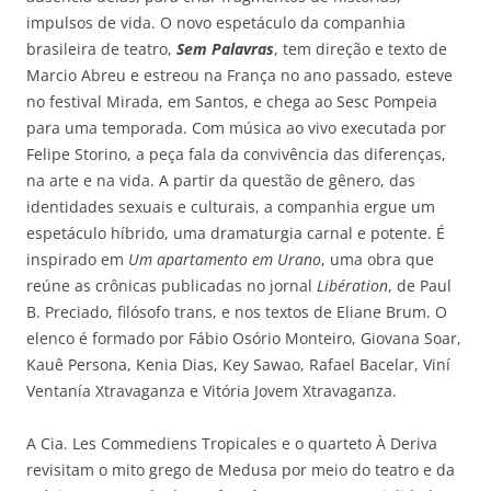
impulsos de vida. O novo espetáculo da companhia
brasileira de teatro,
Sem Palavras
, tem direção e texto de
Marcio Abreu e estreou na França no ano passado, esteve
no festival Mirada, em Santos, e chega ao Sesc Pompeia
para uma temporada. Com música ao vivo executada por
Felipe Storino, a peça fala da convivência das diferenças,
na arte e na vida. A partir da questão de gênero, das
identidades sexuais e culturais, a companhia ergue um
espetáculo híbrido, uma dramaturgia carnal e potente. É
inspirado em
Um apartamento em Urano
, uma obra que
reúne as crônicas publicadas no jornal
Libération
, de Paul
B. Preciado, filósofo trans, e nos textos de Eliane Brum. O
elenco é formado por Fábio Osório Monteiro, Giovana Soar,
Kauê Persona, Kenia Dias, Key Sawao, Rafael Bacelar, Viní
Ventanía Xtravaganza e Vitória Jovem Xtravaganza.
A Cia. Les Commediens Tropicales e o quarteto À Deriva
revisitam o mito grego de Medusa por meio do teatro e da