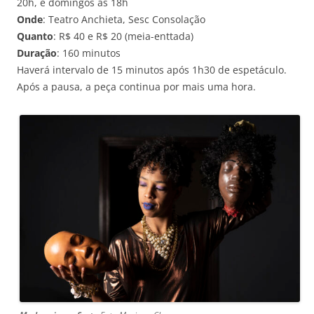
20h, e domingos às 18h
Onde
: Teatro Anchieta, Sesc Consolação
Quanto
: R$ 40 e R$ 20 (meia-enttada)
Duração
: 160 minutos
Haverá intervalo de 15 minutos após 1h30 de espetáculo.
Após a pausa, a peça continua por mais uma hora.