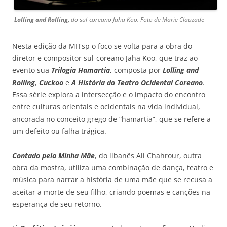
Lolling and Rolling,
do sul-coreano Jaha Koo. Foto de Marie Clauzade
Nesta edição da MITsp o foco se volta para a obra do
diretor e compositor sul-coreano Jaha Koo, que traz ao
evento sua
Trilogia Hamartia
, composta por
Lolling and
Rolling
,
Cuckoo
e
A História do Teatro Ocidental Coreano
.
Essa série explora a intersecção e o impacto do encontro
entre culturas orientais e ocidentais na vida individual,
ancorada no conceito grego de “hamartia”, que se refere a
um defeito ou falha trágica.
Contado pela Minha Mãe
, do libanês Ali Chahrour, outra
obra da mostra, utiliza uma combinação de dança, teatro e
música para narrar a história de uma mãe que se recusa a
aceitar a morte de seu filho, criando poemas e canções na
esperança de seu retorno.