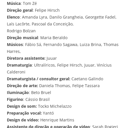
Música
: Tom Zé
Direção geral
: Felipe Hirsch
Elenco
: Amanda Lyra, Danilo Grangheia, Georgette Fadel,
Laís Lacôrte, Pascoal da Conceição,
Rodrigo Bolzan
Direção musical
: Maria Beraldo
Músicos
: Fábio Sá, Fernando Sagawa, Luiza Brina, Thomas
Harres,
Diretora assistente:
Juuar
Dramaturgia
: Ultralíricos, Felipe Hirsch, Juuar, Vinícius
Calderoni
Dramaturgista / consultor geral:
Caetano Galindo
Direção de arte:
Daniela Thomas, Felipe Tassara
Iluminação
: Beto Bruel
Figurino
: Cássio Brasil
Design de som:
Tocko Michelazzo
Preparação vocal:
Yantó
Design de vídeo:
Henrique Martins
Assistente de direção e operação de vídeo
: Sarah Rogieri