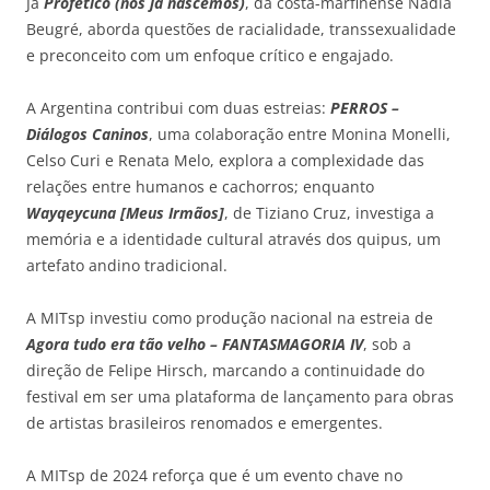
Já
Profético (nós já nascemos)
, da costa-marfinense Nadia
Beugré, aborda questões de racialidade, transsexualidade
e preconceito com um enfoque crítico e engajado.
A Argentina contribui com duas estreias:
PERROS –
Diálogos Caninos
, uma colaboração entre Monina Monelli,
Celso Curi e Renata Melo, explora a complexidade das
relações entre humanos e cachorros; enquanto
Wayqeycuna [Meus Irmãos]
, de Tiziano Cruz, investiga a
memória e a identidade cultural através dos quipus, um
artefato andino tradicional.
A MITsp investiu como produção nacional na estreia de
Agora tudo era tão velho – FANTASMAGORIA IV
, sob a
direção de Felipe Hirsch, marcando a continuidade do
festival em ser uma plataforma de lançamento para obras
de artistas brasileiros renomados e emergentes.
A MITsp de 2024 reforça que é um evento chave no