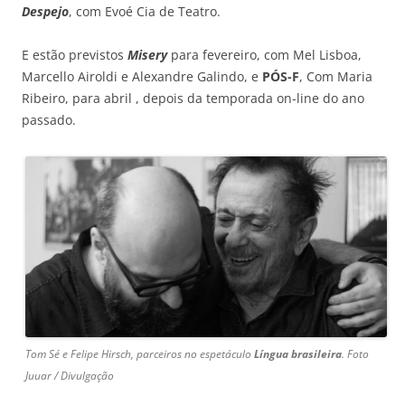
Despejo
, com Evoé Cia de Teatro.
E estão previstos
Misery
para fevereiro, com Mel Lisboa,
Marcello Airoldi e Alexandre Galindo, e
PÓS-F
, Com Maria
Ribeiro, para abril , depois da temporada on-line do ano
passado.
Tom Sé e Felipe Hirsch, parceiros no espetáculo
Língua brasileira
. Foto
Juuar / Divulgação