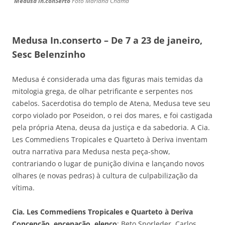
Medusa
in.conSerto
Foto Mariana Chama
Medusa In.conserto – De 7 a 23 de janeiro,
Sesc Belenzinho
Medusa é considerada uma das figuras mais temidas da
mitologia grega, de olhar petrificante e serpentes nos
cabelos. Sacerdotisa do templo de Atena, Medusa teve seu
corpo violado por Poseidon, o rei dos mares, e foi castigada
pela própria Atena, deusa da justiça e da sabedoria. A Cia.
Les Commediens Tropicales e Quarteto à Deriva inventam
outra narrativa para Medusa nesta peça-show,
contrariando o lugar de punição divina e lançando novos
olhares (e novas pedras) à cultura de culpabilização da
vítima.
Cia. Les Commediens Tropicales e Quarteto à Deriva
Concepção, encenação, elenco
: Beto Sporleder, Carlos