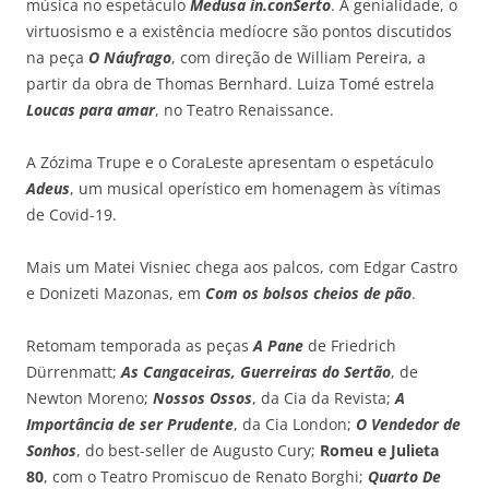
música no espetáculo
Medusa in.conSerto
. A genialidade, o
virtuosismo e a existência medíocre são pontos discutidos
na peça
O Náufrago
, com direção de William Pereira, a
partir da obra de Thomas Bernhard. Luiza Tomé estrela
Loucas para amar
, no Teatro Renaissance.
A Zózima Trupe e o CoraLeste apresentam o espetáculo
Adeus
, um musical operístico em homenagem às vítimas
de Covid-19.
Mais um Matei Visniec chega aos palcos, com Edgar Castro
e Donizeti Mazonas, em
Com os bolsos cheios de pão
.
Retomam temporada as peças
A Pane
de Friedrich
Dürrenmatt;
As Cangaceiras, Guerreiras do Sertão
, de
Newton Moreno;
Nossos Ossos
, da Cia da Revista;
A
Importância de ser Prudente
, da Cia London;
O Vendedor de
Sonhos
, do best-seller de Augusto Cury;
Romeu e Julieta
80
, com o Teatro Promiscuo de Renato Borghi;
Quarto De