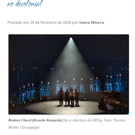
no decolonial
Postado em
29 de fevereiro de 2024
por
Ivana Moura
.
Broken Chord [Acorde Rompido]
faz a abertura da MITsp
. Foto: Thomas
Müller / Divulgação