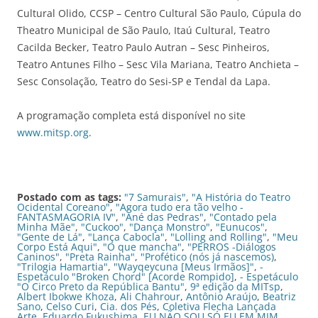
Cultural Olido, CCSP – Centro Cultural São Paulo, Cúpula do
Theatro Municipal de São Paulo, Itaú Cultural, Teatro
Cacilda Becker, Teatro Paulo Autran – Sesc Pinheiros,
Teatro Antunes Filho – Sesc Vila Mariana, Teatro Anchieta –
Sesc Consolação, Teatro do Sesi-SP e Tendal da Lapa.
A programação completa está disponível no site
www.mitsp.org
.
Postado com as tags:
"7 Samurais"
,
"A História do Teatro
Ocidental Coreano"
,
"Agora tudo era tão velho -
FANTASMAGORIA IV"
,
"Ané das Pedras"
,
"Contado pela
Minha Mãe"
,
"Cuckoo"
,
"Dança Monstro"
,
"Eunucos"
,
"Gente de Lá"
,
"Lança Cabocla"
,
"Lolling and Rolling"
,
"Meu
Corpo Está Aqui"
,
"O que mancha"
,
"PERROS -Diálogos
Caninos"
,
"Preta Rainha"
,
"Profético (nós já nascemos)
,
"Trilogia Hamartia"
,
"Wayqeycuna [Meus Irmãos]"
,
-
Espetáculo "Broken Chord" [Acorde Rompido]
,
- Espetáculo
"O Circo Preto da República Bantu"
,
9ª edição da MITsp
,
Albert Ibokwe Khoza
,
Ali Chahrour
,
Antônio Araújo
,
Beatriz
Sano
,
Celso Curi
,
Cia. dos Pés
,
Coletiva Flecha Lançada
Arte
,
Eduardo Fukushima
,
EU NÃO SOU SÓ EU EM MIM