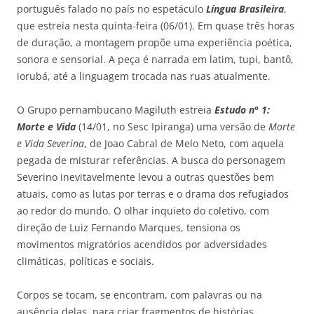
português falado no país no espetáculo
Língua Brasileira
,
que estreia nesta quinta-feira (06/01). Em quase três horas
de duração, a montagem propõe uma experiência poética,
sonora e sensorial. A peça é narrada em latim, tupi, bantô,
iorubá, até a linguagem trocada nas ruas atualmente.
O Grupo pernambucano Magiluth estreia
Estudo n° 1:
Morte e Vida
(14/01, no Sesc Ipiranga) uma versão de
Morte
e Vida Severina
, de Joao Cabral de Melo Neto, com aquela
pegada de misturar referências. A busca do personagem
Severino inevitavelmente levou a outras questões bem
atuais, como as lutas por terras e o drama dos refugiados
ao redor do mundo. O olhar inquieto do coletivo, com
direção de Luiz Fernando Marques, tensiona os
movimentos migratórios acendidos por adversidades
climáticas, políticas e sociais.
Corpos se tocam, se encontram, com palavras ou na
ausência delas, para criar fragmentos de histórias,