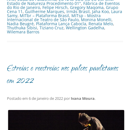
Estado de Natureza Procedimento 01"
,
Fábrica de Eventos
do Rio de Janeiro
,
Felipe Hirsch
,
Gregory Maqoma
,
Grupo
Cena 11
,
Guilherme Marques
,
Irmãs Brasil
,
Jaha Koo
,
Laura
Samy
,
MITbr – Plataforma Brasil
,
MITsp - Mostra
Internacional de Teatro de São Paulo
,
Monina Monelli
,
Nadia Beugré
,
Plataforma Lança Cabocla
,
Renata Melo
,
Thuthuka Sibisi
,
Tiziano Cruz
,
Wellington Gadelha
,
Wilemara Barros
Estreias e reestreias nos palcos paulistanos
em 2022
Postado em
6 de janeiro de 2022
por
Ivana Moura
.