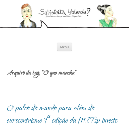
Pular
para
Satisfeita, Yolanda?
o
Artes cênicas e afins, por Ivana Moura e Pollyanna Diniz
conteúdo
Menu
Arquivo da tag:
“O que mancha”
O palco do mundo para além do
eurocentrismo 9ª edição da MITsp investe