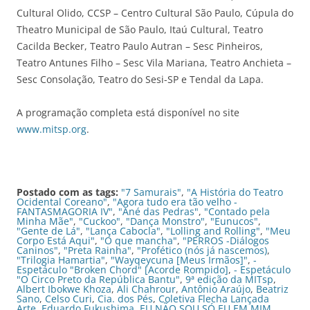
Cultural Olido, CCSP – Centro Cultural São Paulo, Cúpula do
Theatro Municipal de São Paulo, Itaú Cultural, Teatro
Cacilda Becker, Teatro Paulo Autran – Sesc Pinheiros,
Teatro Antunes Filho – Sesc Vila Mariana, Teatro Anchieta –
Sesc Consolação, Teatro do Sesi-SP e Tendal da Lapa.
A programação completa está disponível no site
www.mitsp.org
.
Postado com as tags:
"7 Samurais"
,
"A História do Teatro
Ocidental Coreano"
,
"Agora tudo era tão velho -
FANTASMAGORIA IV"
,
"Ané das Pedras"
,
"Contado pela
Minha Mãe"
,
"Cuckoo"
,
"Dança Monstro"
,
"Eunucos"
,
"Gente de Lá"
,
"Lança Cabocla"
,
"Lolling and Rolling"
,
"Meu
Corpo Está Aqui"
,
"O que mancha"
,
"PERROS -Diálogos
Caninos"
,
"Preta Rainha"
,
"Profético (nós já nascemos)
,
"Trilogia Hamartia"
,
"Wayqeycuna [Meus Irmãos]"
,
-
Espetáculo "Broken Chord" [Acorde Rompido]
,
- Espetáculo
"O Circo Preto da República Bantu"
,
9ª edição da MITsp
,
Albert Ibokwe Khoza
,
Ali Chahrour
,
Antônio Araújo
,
Beatriz
Sano
,
Celso Curi
,
Cia. dos Pés
,
Coletiva Flecha Lançada
Arte
,
Eduardo Fukushima
,
EU NÃO SOU SÓ EU EM MIM