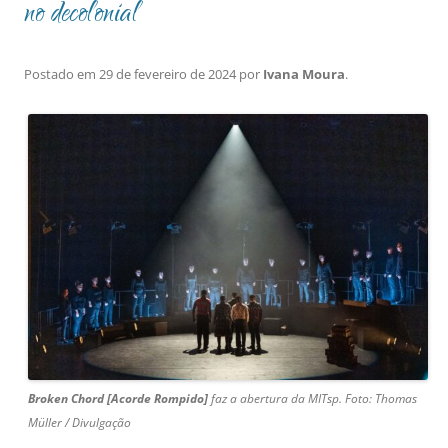
no decolonial
Postado em
29 de fevereiro de 2024
por
Ivana Moura
.
Broken Chord [Acorde Rompido]
faz a abertura da MITsp
. Foto: Thomas
Müller / Divulgação