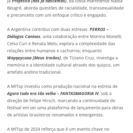
Já
Profético (nós já nascemos)
, da costa-marfinense Nadia
Beugré, aborda questões de racialidade, transsexualidade
e preconceito com um enfoque crítico e engajado.
A Argentina contribui com duas estreias:
PERROS –
Diálogos Caninos
, uma colaboração entre Monina Monelli,
Celso Curi e Renata Melo, explora a complexidade das
relações entre humanos e cachorros; enquanto
Wayqeycuna [Meus Irmãos]
, de Tiziano Cruz, investiga a
memória e a identidade cultural através dos quipus, um
artefato andino tradicional.
A MITsp investiu como produção nacional na estreia de
Agora tudo era tão velho – FANTASMAGORIA IV
, sob a
direção de Felipe Hirsch, marcando a continuidade do
festival em ser uma plataforma de lançamento para obras
de artistas brasileiros renomados e emergentes.
A MITsp de 2024 reforça que é um evento chave no