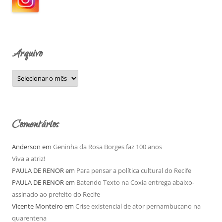
a
r
p
o
Arquivo
r
:
A
r
q
u
i
v
o
Comentários
Anderson
em
Geninha da Rosa Borges faz 100 anos
Viva a atriz!
PAULA DE RENOR
em
Para pensar a política cultural do Recife
PAULA DE RENOR
em
Batendo Texto na Coxia entrega abaixo-
assinado ao prefeito do Recife
Vicente Monteiro
em
Crise existencial de ator pernambucano na
quarentena