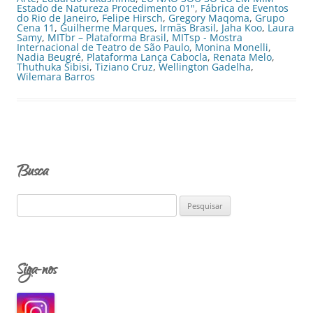
Estado de Natureza Procedimento 01"
,
Fábrica de Eventos
do Rio de Janeiro
,
Felipe Hirsch
,
Gregory Maqoma
,
Grupo
Cena 11
,
Guilherme Marques
,
Irmãs Brasil
,
Jaha Koo
,
Laura
Samy
,
MITbr – Plataforma Brasil
,
MITsp - Mostra
Internacional de Teatro de São Paulo
,
Monina Monelli
,
Nadia Beugré
,
Plataforma Lança Cabocla
,
Renata Melo
,
Thuthuka Sibisi
,
Tiziano Cruz
,
Wellington Gadelha
,
Wilemara Barros
Busca
P
e
s
q
Siga-nos
u
i
s