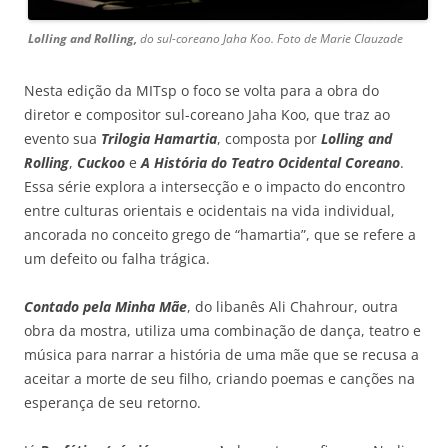
Lolling and Rolling,
do sul-coreano Jaha Koo. Foto de Marie Clauzade
Nesta edição da MITsp o foco se volta para a obra do
diretor e compositor sul-coreano Jaha Koo, que traz ao
evento sua
Trilogia Hamartia
, composta por
Lolling and
Rolling
,
Cuckoo
e
A História do Teatro Ocidental Coreano
.
Essa série explora a intersecção e o impacto do encontro
entre culturas orientais e ocidentais na vida individual,
ancorada no conceito grego de “hamartia”, que se refere a
um defeito ou falha trágica.
Contado pela Minha Mãe
, do libanês Ali Chahrour, outra
obra da mostra, utiliza uma combinação de dança, teatro e
música para narrar a história de uma mãe que se recusa a
aceitar a morte de seu filho, criando poemas e canções na
esperança de seu retorno.