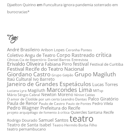
Djaelton Quirino
em
Funcultura ignora pandemia soterrado em
burocracias*
Tags
André Brasileiro
Arilson Lopes
Ceronha Pontes
crítica
Corpo Rastreado
Coletivo Angu de Teatro
Daniel Barros
Entrevista
Cênicas Cia de Repertório
Erivaldo Oliveira
festival
Fabiana Pirro
Festival de Curitiba
Festival Recife do Teatro Nacional
Grupo Magiluth
Giordano Castro
Grupo Galpão
Itaú Cultural
Ivo Barreto
Janeiro de Grandes Espetáculos
Lucas Torres
Marcondes Lima
Magiluth
MITsp
Luciana Lyra
Newton Moreno
Mário Sérgio Cabral
Nínive Caldas
Palco Giratório
O amor de Clotilde por um certo Leandro Dantas
Paula de Renor
Pedro Vilela
Paulo de Castro
Paulo de Pontes
Pedro Wagner
Prefeitura do Recife
Quiercles Santana
Recife
projeto arquipélago de fomento à crítica
teatro
Samuel Santos
Rodrigo Dourado
Teatro de Santa Isabel
Teatro Hermilo Borba Filho
teatro pernambucano