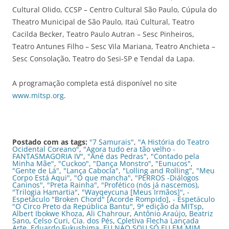
Cultural Olido, CCSP – Centro Cultural São Paulo, Cúpula do
Theatro Municipal de São Paulo, Itaú Cultural, Teatro
Cacilda Becker, Teatro Paulo Autran – Sesc Pinheiros,
Teatro Antunes Filho – Sesc Vila Mariana, Teatro Anchieta –
Sesc Consolação, Teatro do Sesi-SP e Tendal da Lapa.
A programação completa está disponível no site
www.mitsp.org
.
Postado com as tags:
"7 Samurais"
,
"A História do Teatro
Ocidental Coreano"
,
"Agora tudo era tão velho -
FANTASMAGORIA IV"
,
"Ané das Pedras"
,
"Contado pela
Minha Mãe"
,
"Cuckoo"
,
"Dança Monstro"
,
"Eunucos"
,
"Gente de Lá"
,
"Lança Cabocla"
,
"Lolling and Rolling"
,
"Meu
Corpo Está Aqui"
,
"O que mancha"
,
"PERROS -Diálogos
Caninos"
,
"Preta Rainha"
,
"Profético (nós já nascemos)
,
"Trilogia Hamartia"
,
"Wayqeycuna [Meus Irmãos]"
,
-
Espetáculo "Broken Chord" [Acorde Rompido]
,
- Espetáculo
"O Circo Preto da República Bantu"
,
9ª edição da MITsp
,
Albert Ibokwe Khoza
,
Ali Chahrour
,
Antônio Araújo
,
Beatriz
Sano
,
Celso Curi
,
Cia. dos Pés
,
Coletiva Flecha Lançada
Arte
,
Eduardo Fukushima
,
EU NÃO SOU SÓ EU EM MIM