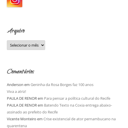
a
r
p
o
Arquivo
r
:
A
r
q
u
i
v
o
Comentários
Anderson
em
Geninha da Rosa Borges faz 100 anos
Viva a atriz!
PAULA DE RENOR
em
Para pensar a política cultural do Recife
PAULA DE RENOR
em
Batendo Texto na Coxia entrega abaixo-
assinado ao prefeito do Recife
Vicente Monteiro
em
Crise existencial de ator pernambucano na
quarentena