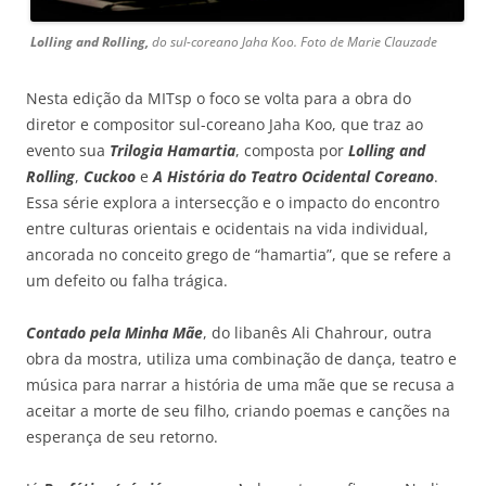
Lolling and Rolling,
do sul-coreano Jaha Koo. Foto de Marie Clauzade
Nesta edição da MITsp o foco se volta para a obra do
diretor e compositor sul-coreano Jaha Koo, que traz ao
evento sua
Trilogia Hamartia
, composta por
Lolling and
Rolling
,
Cuckoo
e
A História do Teatro Ocidental Coreano
.
Essa série explora a intersecção e o impacto do encontro
entre culturas orientais e ocidentais na vida individual,
ancorada no conceito grego de “hamartia”, que se refere a
um defeito ou falha trágica.
Contado pela Minha Mãe
, do libanês Ali Chahrour, outra
obra da mostra, utiliza uma combinação de dança, teatro e
música para narrar a história de uma mãe que se recusa a
aceitar a morte de seu filho, criando poemas e canções na
esperança de seu retorno.