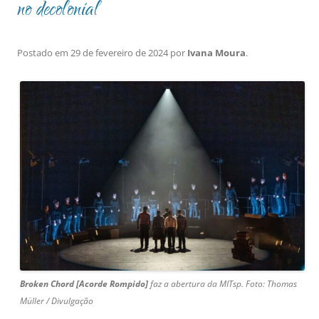
no decolonial
Postado em
29 de fevereiro de 2024
por
Ivana Moura
.
Broken Chord [Acorde Rompido]
faz a abertura da MITsp
. Foto: Thomas
Müller / Divulgação