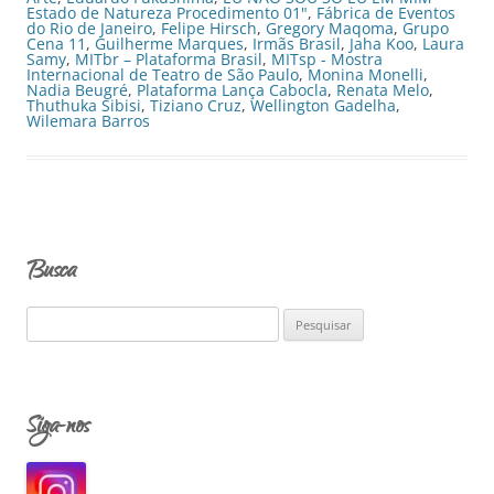
Estado de Natureza Procedimento 01"
,
Fábrica de Eventos
do Rio de Janeiro
,
Felipe Hirsch
,
Gregory Maqoma
,
Grupo
Cena 11
,
Guilherme Marques
,
Irmãs Brasil
,
Jaha Koo
,
Laura
Samy
,
MITbr – Plataforma Brasil
,
MITsp - Mostra
Internacional de Teatro de São Paulo
,
Monina Monelli
,
Nadia Beugré
,
Plataforma Lança Cabocla
,
Renata Melo
,
Thuthuka Sibisi
,
Tiziano Cruz
,
Wellington Gadelha
,
Wilemara Barros
Busca
P
e
s
q
Siga-nos
u
i
s