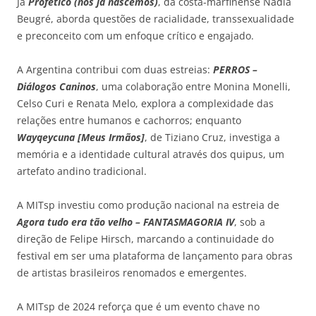
Já
Profético (nós já nascemos)
, da costa-marfinense Nadia
Beugré, aborda questões de racialidade, transsexualidade
e preconceito com um enfoque crítico e engajado.
A Argentina contribui com duas estreias:
PERROS –
Diálogos Caninos
, uma colaboração entre Monina Monelli,
Celso Curi e Renata Melo, explora a complexidade das
relações entre humanos e cachorros; enquanto
Wayqeycuna [Meus Irmãos]
, de Tiziano Cruz, investiga a
memória e a identidade cultural através dos quipus, um
artefato andino tradicional.
A MITsp investiu como produção nacional na estreia de
Agora tudo era tão velho – FANTASMAGORIA IV
, sob a
direção de Felipe Hirsch, marcando a continuidade do
festival em ser uma plataforma de lançamento para obras
de artistas brasileiros renomados e emergentes.
A MITsp de 2024 reforça que é um evento chave no