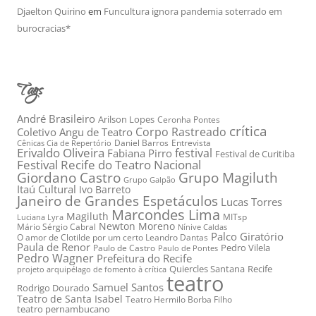
Djaelton Quirino
em
Funcultura ignora pandemia soterrado em
burocracias*
Tags
André Brasileiro
Arilson Lopes
Ceronha Pontes
crítica
Corpo Rastreado
Coletivo Angu de Teatro
Daniel Barros
Entrevista
Cênicas Cia de Repertório
Erivaldo Oliveira
festival
Fabiana Pirro
Festival de Curitiba
Festival Recife do Teatro Nacional
Grupo Magiluth
Giordano Castro
Grupo Galpão
Itaú Cultural
Ivo Barreto
Janeiro de Grandes Espetáculos
Lucas Torres
Marcondes Lima
Magiluth
MITsp
Luciana Lyra
Newton Moreno
Mário Sérgio Cabral
Nínive Caldas
Palco Giratório
O amor de Clotilde por um certo Leandro Dantas
Paula de Renor
Pedro Vilela
Paulo de Castro
Paulo de Pontes
Pedro Wagner
Prefeitura do Recife
Quiercles Santana
Recife
projeto arquipélago de fomento à crítica
teatro
Samuel Santos
Rodrigo Dourado
Teatro de Santa Isabel
Teatro Hermilo Borba Filho
teatro pernambucano