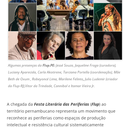
Algumas presenças da
Flup.PE:
Jessé Souza
,
Jaqueline Fraga (curadora),
Luciany Aparecida, Carla Akotirene, Tarciana Portella (coordenação), Mãe
Beth de Oxum , Robeyoncé Lima, Marilene Felinto
,
Julio Ludemir (criador
da Flup-RJ),Vitor da Trindade, Cannibal e Itamar Vieira Jr.
A chegada da
Festa Literária das Periferias
(
Flup
) ao
território pernambucano representa um movimento que
reconhece as periferias como espaços de produção
intelectual e resistência cultural sistematicamente