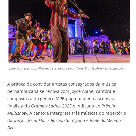
Silvério Pessoa, brilho de veterano. Foto: Hans Manteuffel / Divulgação
A prática de convidar artistas consagrados da música
pernambucana se renova com Joyce Alane, cantora e
compositora do gênero MPB pop em plena ascensão,
finalista do
Grammy Latino 2025
e indicada ao
Prêmio
Multishow
. A cantora interpreta três músicas do repertório
da peça –
Beija-Flor e Borboleta
,
Cigana
e
Baile do Menino
Deus
.