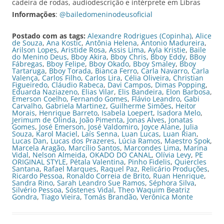
cadeira de rodas, audiodescrição e intérprete em Libras
Informações
:
@bailedomeninodeusoficial
Postado com as tags:
Alexandre Rodrigues (Copinha)
,
Alice
de Souza
,
Ana Kostic
,
Antônia Helena
,
Antonio Madureira
,
Arilson Lopes
,
Aristide Rosa
,
Assis Lima
,
Ayla Kristie
,
Baile
do Menino Deus
,
Bboy Akira
,
Bboy Chris
,
Bboy Eddy
,
BBoy
Fábregas
,
Bboy Felipe
,
Bboy Okado
,
Bboy Smaley
,
Bboy
Tartaruga
,
Bboy Torada
,
Bianca Ferro
,
Carla Navarro
,
Carla
Valença
,
Carlos Filho
,
Carlos Lira
,
Célia Oliveira
,
Christian
Figueiredo
,
Cláudio Rabeca
,
Davi Campos
,
Dimas Popping
,
Eduarda Naziazeno
,
Elias Vilar
,
Elis Bandeira
,
Elon Barbosa
,
Emerson Coelho
,
Fernando Gomes
,
Flávio Leandro
,
Gabi
Carvalho
,
Gabriela Martinez
,
Guilherme Simões
,
Heitor
Morais
,
Henrique Barreto
,
Isabela Loepert
,
Isadora Melo
,
Jerimum de Olinda
,
João Pimenta
,
Jonas Alves
,
Jonatas
Gomes
,
José Emerson
,
José Valdomiro
,
Joyce Alane
,
Julia
Souza
,
Karol Maciel
,
Laís Senna
,
Luan Lucas
,
Luan Rian
,
Lucas Dan
,
Lucas dos Prazeres
,
Lúcia Ramos
,
Maestro Spok
,
Marcela Aragão
,
Marcílio Santos
,
Marcondes Lima
,
Marina
Vidal
,
Nelson Almeida
,
OKADO DO CANAL
,
Olívia Levy
,
PE
ORIGINAL STYLE
,
Pétala Valentina
,
Pinho Fidelis
,
Quiercles
Santana
,
Rafael Marques
,
Raquel Paz
,
Relicário Produções
,
Ricardo Pessoa
,
Ronaldo Correia de Brito
,
Ruan Henrique
,
Sandra Rino
,
Sarah Leandro Sue Ramos
,
Séphora Silva
,
Silvério Pessoa
,
Sóstenes Vidal
,
Theo Waquim Beatriz
Gondra
,
Tiago Vieira
,
Tomás Brandão
,
Verônica Monte