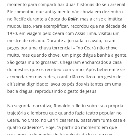
momento para compartilhar duas histórias do seu arsenal.
Ele comentou que antigamente não chovia em dezembro
no Recife durante a época do
Baile
, mas a crise climática
mudou isso. Para exemplificar, recordou que na década de
1970, em viagem pelo Ceará com Assis Lima, visitou um
mestre de reisado. Durante a jornada a cavalo, foram
pegos por uma chuva torrencial – “no Ceará não chove
muito, mas quando chove, um pingo d’água banha a gente.
São gotas muito grossas”. Chegaram encharcados à casa
do mestre, que os recebeu com vinho. Após beberem e se
acomodarem nas redes, o anfitrião realizou um gesto de
altíssima dignidade: lavou os pés dos visitantes em uma
bacia d’água, reproduzindo o gesto de Jesus.
Na segunda narrativa, Ronaldo refletiu sobre sua própria
trajetória e lembrou que quando fazia teatro popular no
Ceará, no Crato, no Cariri cearense, bastavam “uma casa e
quatro cadeeiros”. Hoje, “a partir do momento em que
passamos a depender de tecnologia de luz e de som,