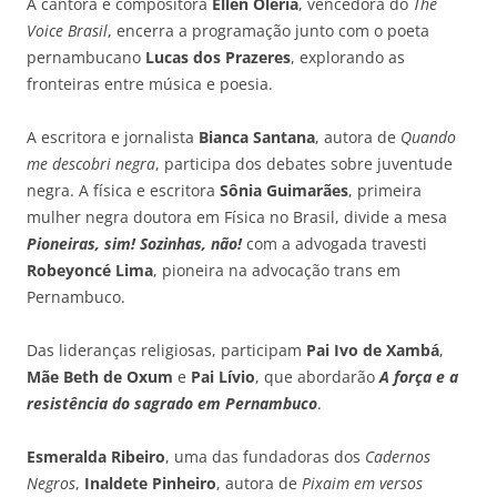
A cantora e compositora
Ellen Oléria
, vencedora do
The
Voice Brasil
, encerra a programação junto com o poeta
pernambucano
Lucas dos Prazeres
, explorando as
fronteiras entre música e poesia.
A escritora e jornalista
Bianca Santana
, autora de
Quando
me descobri negra
, participa dos debates sobre juventude
negra. A física e escritora
Sônia Guimarães
, primeira
mulher negra doutora em Física no Brasil, divide a mesa
Pioneiras, sim! Sozinhas, não!
com a advogada travesti
Robeyoncé Lima
, pioneira na advocação trans em
Pernambuco.
Das lideranças religiosas, participam
Pai Ivo de Xambá
,
Mãe Beth de Oxum
e
Pai Lívio
, que abordarão
A força e a
resistência do sagrado em Pernambuco
.
Esmeralda Ribeiro
, uma das fundadoras dos
Cadernos
Negros
,
Inaldete Pinheiro
, autora de
Pixaim em versos