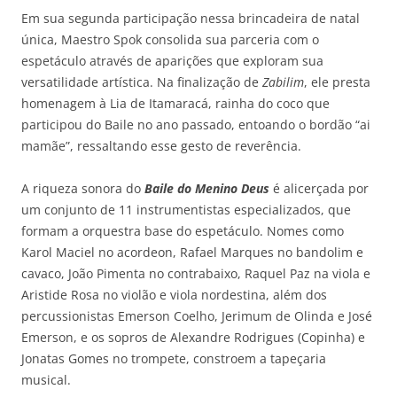
Em sua segunda participação nessa brincadeira de natal
única, Maestro Spok consolida sua parceria com o
espetáculo através de aparições que exploram sua
versatilidade artística. Na finalização de
Zabilim
, ele presta
homenagem à Lia de Itamaracá, rainha do coco que
participou do Baile no ano passado, entoando o bordão “ai
mamãe”, ressaltando esse gesto de reverência.
A riqueza sonora do
Baile do Menino Deus
é alicerçada por
um conjunto de 11 instrumentistas especializados, que
formam a orquestra base do espetáculo. Nomes como
Karol Maciel no acordeon, Rafael Marques no bandolim e
cavaco, João Pimenta no contrabaixo, Raquel Paz na viola e
Aristide Rosa no violão e viola nordestina, além dos
percussionistas Emerson Coelho, Jerimum de Olinda e José
Emerson, e os sopros de Alexandre Rodrigues (Copinha) e
Jonatas Gomes no trompete, constroem a tapeçaria
musical.