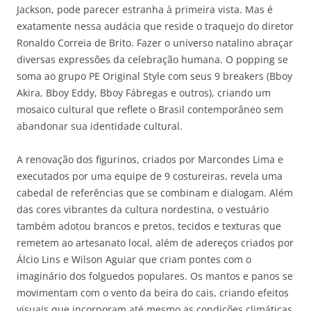
Jackson, pode parecer estranha à primeira vista. Mas é
exatamente nessa audácia que reside o traquejo do diretor
Ronaldo Correia de Brito. Fazer o universo natalino abraçar
diversas expressões da celebração humana. O popping se
soma ao grupo PE Original Style com seus 9 breakers (Bboy
Akira, Bboy Eddy, Bboy Fábregas e outros), criando um
mosaico cultural que reflete o Brasil contemporâneo sem
abandonar sua identidade cultural.
A renovação dos figurinos, criados por Marcondes Lima e
executados por uma equipe de 9 costureiras, revela uma
cabedal de referências que se combinam e dialogam. Além
das cores vibrantes da cultura nordestina, o vestuário
também adotou brancos e pretos, tecidos e texturas que
remetem ao artesanato local, além de adereços criados por
Álcio Lins e Wilson Aguiar que criam pontes com o
imaginário dos folguedos populares. Os mantos e panos se
movimentam com o vento da beira do cais, criando efeitos
visuais que incorporam até mesmo as condições climáticas