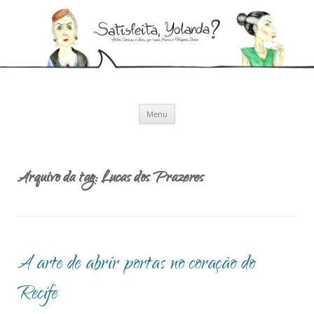
Pular
para
Satisfeita, Yolanda?
o
Artes cênicas e afins, por Ivana Moura e Pollyanna Diniz
conteúdo
Menu
Arquivo da tag:
Lucas dos Prazeres
A arte de abrir portas no coração do
Recife