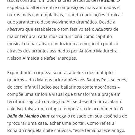
(Zoca) constitui um dos maiores tesouros desse
Baile
. O
espetáculo alterna entre composições mais animadas e
outras mais contemplativas, criando ondulações rítmicas
que garantem o desenvolvimento dramático. Desde a
Abertura
que estabelece o tom festivo até o
Acalanto
de
maior ternura, cada música funciona como capítulo
musical da narrativa, conduzindo a emoção do público
através dos arranjos assinados por Antônio Madureira,
Nelson Almeida e Rafael Marques.
Expandindo a riqueza sonora, a beleza dos múltiplos
quadros – dos Mateus brincalhões aos Santos Reis solenes,
do coro infantil lúdico aos bailarinos contemporâneos –
compõe uma sinfonia visual que transforma a praça em
território sagrado da alegria. Ali se desenha um acalanto
coletivo, talvez uma utopia temporária de acolhimento. O
Baile do Menino Deus
carrega o reisado em sua essência de
“procurar uma casa, achar uma porta”. Como refletiu
Ronaldo naquela noite chuvosa, “esse tema parece antigo,