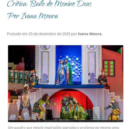
Crítica: Baile do Menino Deus
Por Ivana Moura
Postado em
25 de dezembro de 2025
por
Ivana Moura
.
Um quadro que mescla inspirações sagradas e profanas na mesma cena.