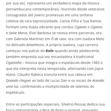
por sua vez, representa um verdadeiro mapa da música
pernambucana contemporânea, reunindo desde veteranos
consagrados até jovens promessas em uma sinfonia
coletiva de rara expressividade. Carlos Filho e Sue Ramos
formam uma dupla vibrante que conduz
Ciganas e Ciganos
e
Salve Maria
. Elon Barbosa se reveza entre parcerias, ora
com Gabriela Martinez em
Ô de casa
, ora com Isadora Melo
no delicado
Amanheceu
. A própria Isadora, cuja carreira
começou nos palcos do
Baile
quando ainda adolescente,
também empresta sua voz encantadora à tradicional
Ciganinha
– música que integra o espetáculo desde 1983 e
que ela interpreta nesta temporada, alternando com Joyce
Alane. Cláudio Rabeca transita entre sua rabeca em
Quando cheguei
ao lado de Lucas Dan e os vocais de
Acendei
uma luz
, confirmando a multiplicidade de talentos do
espetáculo.
Entre as participações especiais, Silvério Pessoa dedica sua
força interpretativa a
Boca de forno
e
Jaraguá
, enquanto