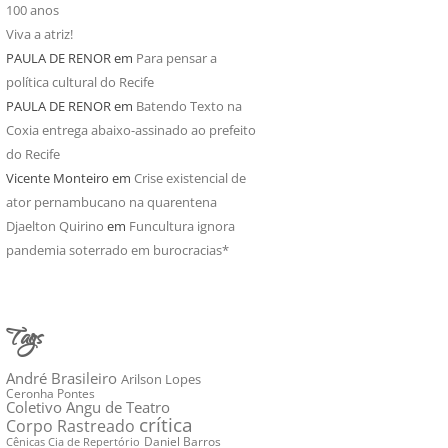
100 anos
Viva a atriz!
PAULA DE RENOR
em
Para pensar a
política cultural do Recife
PAULA DE RENOR
em
Batendo Texto na
Coxia entrega abaixo-assinado ao prefeito
do Recife
Vicente Monteiro
em
Crise existencial de
ator pernambucano na quarentena
Djaelton Quirino
em
Funcultura ignora
pandemia soterrado em burocracias*
Tags
André Brasileiro
Arilson Lopes
Ceronha Pontes
Coletivo Angu de Teatro
crítica
Corpo Rastreado
Daniel Barros
Cênicas Cia de Repertório