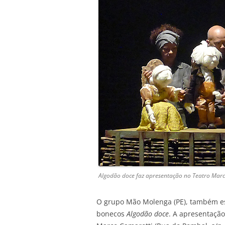
Algodão doce
faz apresentação no Teatro Marc
O grupo Mão Molenga (PE), também es
bonecos
Algodão doce
. A apresentaçã