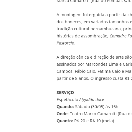
Marco Camarotti (Rua do Pombal, s/n,
A montagem foi erguida a partir da c
dos bonecos, em variados tamanhos e
tradição cultural pernambucana, prin
histórias de assombração,
Comadre Fu
Pastoreio
.
A direção cênica e direção de arte s
assinados por Marcondes Lima e Carla 
Campos, Fábio Caio, Fátima Caio e Ma
partir de 8 anos. O ingresso custa R$ 
SERVIÇO
Espetáculo
Algodão doce
Quando:
Sábado (30/05) às 16h
Onde:
Teatro Marco Camarotti (Rua do
Quanto:
R$ 20 e R$ 10 (meia)