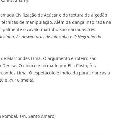
 Santo Amaro).
hamada Civilização de Açúcar e da textura de algodão
 técnicas de manipulação. Além da dança inspirada na
cipalmente o cavalo-marinho São narradas três
lozinha
,
As desventuras de Ioiozinho
e
O Negrinho do
ão de Marcondes Lima. O argumento e roteiro são
Denise. O elenco é formado por Elis Costa, Íris
rcondes Lima. O espetáculo é indicado para crianças a
20 e R$ 10 (meia).
 Pombal, s/n, Santo Amaro)