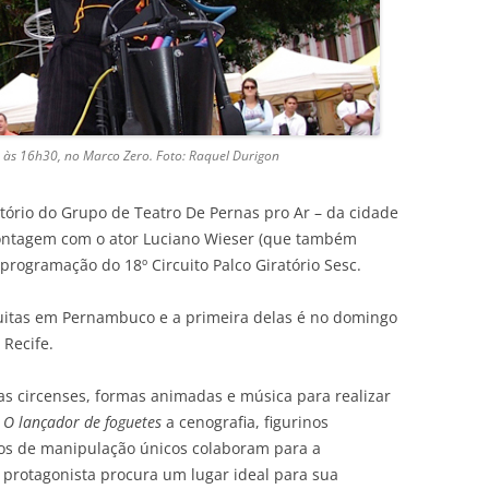
 às 16h30, no Marco Zero. Foto: Raquel Durigon
tório do Grupo de Teatro De Pernas pro Ar – da cidade
ontagem com o ator Luciano Wieser (que também
 programação do 18º Circuito Palco Giratório Sesc.
tuitas em Pernambuco e a primeira delas é no domingo
 Recife.
as circenses, formas animadas e música para realizar
m
O lançador de foguetes
a cenografia, figurinos
os de manipulação únicos colaboram para a
protagonista procura um lugar ideal para sua