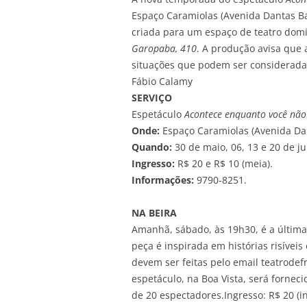
Espaço Caramiolas (Avenida Dantas Bar
criada para um espaço de teatro domic
Garopaba, 410
. A produção avisa que 
situações que podem ser consideradas
Fábio Calamy
SERVIÇO
Espetáculo
Acontece enquanto você não
Onde:
Espaço Caramiolas (Avenida Dan
Quando:
30 de maio, 06, 13 e 20 de ju
Ingresso:
R$ 20 e R$ 10 (meia).
Informações:
9790-8251.
NA BEIRA
Amanhã, sábado, às 19h30, é a últim
peça é inspirada em histórias risíveis
devem ser feitas pelo email teatrod
espetáculo, na Boa Vista, será fornec
de 20 espectadores.Ingresso: R$ 20 (in