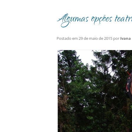
Algumas opções teatr
Postado em
29 de maio de 2015
por
Ivana