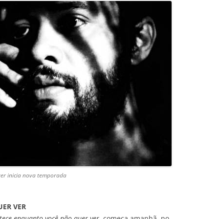
ver inicia nova temporada
UER VER
tece enquanto você não quer ver
, começa amanhã, no