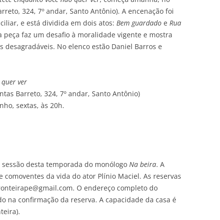
reto, 324, 7º andar, Santo Antônio). A encenação foi
iliar, e está dividida em dois atos:
Bem guardado
e
Rua
a peça faz um desafio à moralidade vigente e mostra
 desagradáveis. No elenco estão Daniel Barros e
 quer ver
tas Barreto, 324, 7º andar, Santo Antônio)
nho, sextas, às 20h.
a sessão desta temporada do monólogo
Na beira
. A
 e comoventes da vida do ator Plínio Maciel. As reservas
efronteirape@gmail.com. O endereço completo do
ido na confirmação da reserva. A capacidade da casa é
teira).