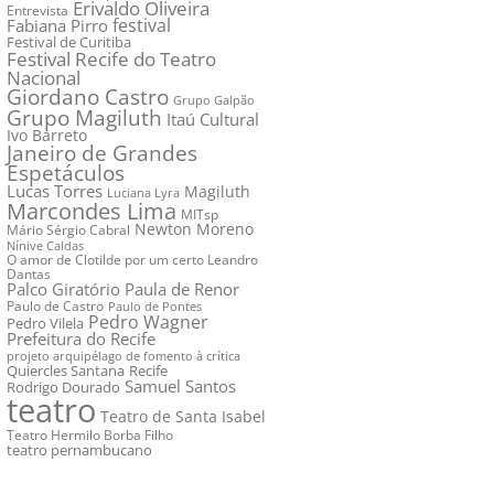
Erivaldo Oliveira
Entrevista
festival
Fabiana Pirro
Festival de Curitiba
Festival Recife do Teatro
Nacional
Giordano Castro
Grupo Galpão
Grupo Magiluth
Itaú Cultural
Ivo Barreto
Janeiro de Grandes
Espetáculos
Lucas Torres
Magiluth
Luciana Lyra
Marcondes Lima
MITsp
Newton Moreno
Mário Sérgio Cabral
Nínive Caldas
O amor de Clotilde por um certo Leandro
Dantas
Palco Giratório
Paula de Renor
Paulo de Castro
Paulo de Pontes
Pedro Wagner
Pedro Vilela
Prefeitura do Recife
projeto arquipélago de fomento à crítica
Quiercles Santana
Recife
Samuel Santos
Rodrigo Dourado
teatro
Teatro de Santa Isabel
Teatro Hermilo Borba Filho
teatro pernambucano