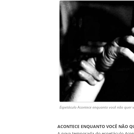
Espetáculo Acontece enquanto você não quer 
ACONTECE ENQUANTO VOCÊ NÃO Q
A nova temporada do espetáculo
Acon