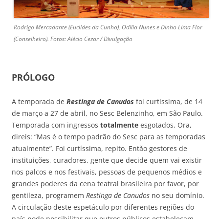
Rodrigo Mercadante (Euclides da Cunha), Odília Nunes e Dinho LIma Flor
(Conselheiro). Fotos: Alécio Cezar / Divulgação
PRÓLOGO
A temporada de
Restinga de Canudos
foi curtíssima, de 14
de março a 27 de abril, no Sesc Belenzinho, em São Paulo.
Temporada com ingressos
totalmente
esgotados. Ora,
direis: “Mas é o tempo padrão do Sesc para as temporadas
atualmente”. Foi curtíssima, repito. Então gestores de
instituições, curadores, gente que decide quem vai existir
nos palcos e nos festivais, pessoas de pequenos médios e
grandes poderes da cena teatral brasileira por favor, por
gentileza, programem
Restinga de Canudos
no seu domínio.
A circulação deste espetáculo por diferentes regiões do
país pode possibilitar que outros públicos estabeleçam