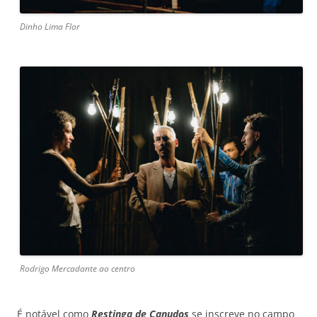
Dinho Lima Flor
Rodrigo Mercadante ao centro
É notável como
Restinga de Canudos
se inscreve no campo