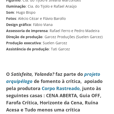
Figurino
: Cia. do Tijolo e Silvana Marcondes
Iluminação
: Cia. do Tijolo e Rafael Araújo
Som
: Hugo Bispo
Fotos
: Alécio Cézar e Flávio Barollo
Design gráfico
: Fábio Viana
Assessoria de imprensa
: Rafael Ferro e Pedro Madeira
Direção de produção
: Garcez Produções (Suelen Garcez)
Produção executiva
: Suelen Garcez
Assistência de produção
: Tati Garcez
O
Satisfeita, Yolanda?
faz parte do
projeto
arquipélago
de fomento à crítica, apoiado
pela produtora
Corpo Rastreado,
junto às
seguintes casas : CENA ABERTA, Guia OFF,
Farofa Crítica, Horizonte da Cena,
Ruína
Acesa e Tudo menos uma crítica