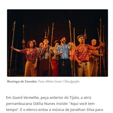
Restinga de Canudos
. Foto: Alécio Cezar / Divulgação
Em
Guará Vermelha
, peça anterior do Tijolo, a atriz
pernambucana Odília Nunes insiste: “Aqui você tem
tempo”. E o elenco entoa a música de Jonathan Silva para