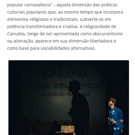
popular carnavalesca” – aquela dimensão das práticas
culturais populares que, ao mesmo tempo que incorpora
elementos religiosos e tradicionais, subverte-os em
potência transformadora e criativa. A religiosidade de
Canudos, longe de ser apresentada como obscurantismo
ou alienação, aparece em sua dimensão libertadora e
como base para sociabilidades alternativas.