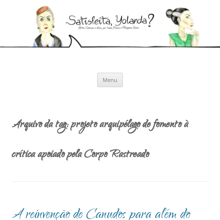
Pular
para
Satisfeita, Yolanda?
o
Artes cênicas e afins, por Ivana Moura e Pollyanna Diniz
conteúdo
Menu
Arquivo da tag:
projeto arquipélago de fomento à
crítica apoiado pela Corpo Rastreado
A reinvenção de Canudos para além do