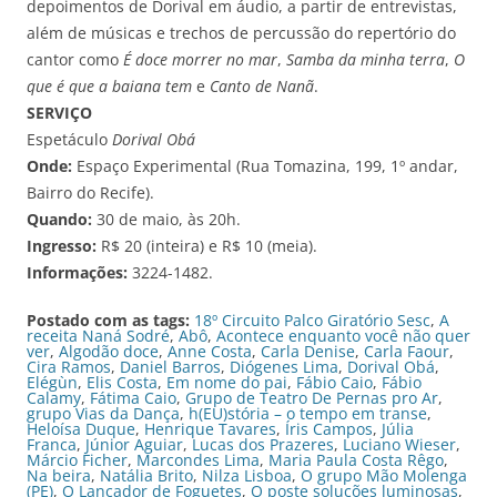
depoimentos de Dorival em áudio, a partir de entrevistas,
além de músicas e trechos de percussão do repertório do
cantor como
É doce morrer no mar
,
Samba da minha terra
,
O
que é que a baiana tem
e
Canto de Nanã
.
SERVIÇO
Espetáculo
Dorival Obá
Onde:
Espaço Experimental (Rua Tomazina, 199, 1º andar,
Bairro do Recife).
Quando:
30 de maio, às 20h.
Ingresso:
R$ 20 (inteira) e R$ 10 (meia).
Informações:
3224-1482.
Postado com as tags:
18º Circuito Palco Giratório Sesc
,
A
receita Naná Sodré
,
Abô
,
Acontece enquanto você não quer
ver
,
Algodão doce
,
Anne Costa
,
Carla Denise
,
Carla Faour
,
Cira Ramos
,
Daniel Barros
,
Diógenes Lima
,
Dorival Obá
,
Elégùn
,
Elis Costa
,
Em nome do pai
,
Fábio Caio
,
Fábio
Calamy
,
Fátima Caio
,
Grupo de Teatro De Pernas pro Ar
,
grupo Vias da Dança
,
h(EU)stória – o tempo em transe
,
Heloísa Duque
,
Henrique Tavares
,
Íris Campos
,
Júlia
Franca
,
Júnior Aguiar
,
Lucas dos Prazeres
,
Luciano Wieser
,
Márcio Ficher
,
Marcondes Lima
,
Maria Paula Costa Rêgo
,
Na beira
,
Natália Brito
,
Nilza Lisboa
,
O grupo Mão Molenga
(PE)
,
O Lançador de Foguetes
,
O poste soluções luminosas
,