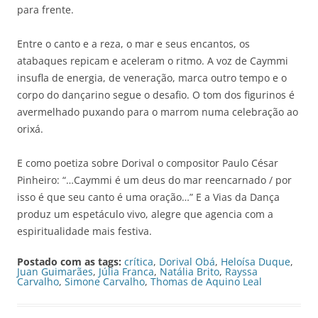
para frente.
Entre o canto e a reza, o mar e seus encantos, os
atabaques repicam e aceleram o ritmo. A voz de Caymmi
insufla de energia, de veneração, marca outro tempo e o
corpo do dançarino segue o desafio. O tom dos figurinos é
avermelhado puxando para o marrom numa celebração ao
orixá.
E como poetiza sobre Dorival o compositor Paulo César
Pinheiro: “…Caymmi é um deus do mar reencarnado / por
isso é que seu canto é uma oração…” E a Vias da Dança
produz um espetáculo vivo, alegre que agencia com a
espiritualidade mais festiva.
Postado com as tags:
crítica
,
Dorival Obá
,
Heloísa Duque
,
Juan Guimarães
,
Júlia Franca
,
Natália Brito
,
Rayssa
Carvalho
,
Simone Carvalho
,
Thomas de Aquino Leal