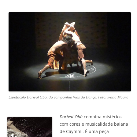
Espetáculo Dorival Obá, da companhia Vias da Dança. Foto: Ivana Moura
Dorival Obá
combina mistérios
com cores e musicalidade baiana
de Caymmi. É uma peça-