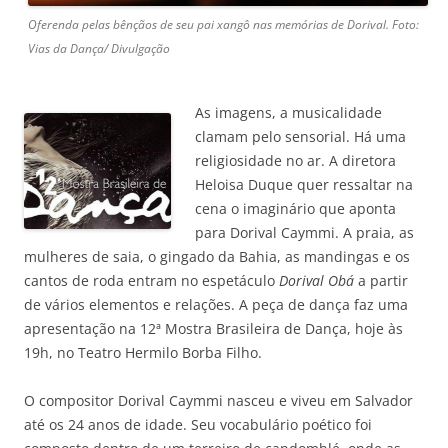
Oferenda pelas bênçãos de seu pai xangô nas memórias de Dorival. Foto:
Vias da Dança/ Divulgação
As imagens, a musicalidade
clamam pelo sensorial. Há uma
religiosidade no ar. A diretora
Heloisa Duque quer ressaltar na
cena o imaginário que aponta
para Dorival Caymmi. A praia, as
mulheres de saia, o gingado da Bahia, as mandingas e os
cantos de roda entram no espetáculo
Dorival Obá
a partir
de vários elementos e relações. A peça de dança faz uma
apresentação na 12ª Mostra Brasileira de Dança, hoje às
19h, no Teatro Hermilo Borba Filho.
O compositor Dorival Caymmi nasceu e viveu em Salvador
até os 24 anos de idade. Seu vocabulário poético foi