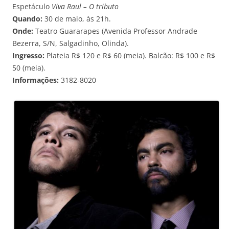
Espetáculo
Viva Raul – O tributo
Quando:
30 de maio, às 21h.
Onde:
Teatro Guararapes (Avenida Professor Andrade
Bezerra, S/N, Salgadinho, Olinda).
Ingresso:
Plateia R$ 120 e R$ 60 (meia). Balcão: R$ 100 e R$
50 (meia).
Informações:
3182-8020