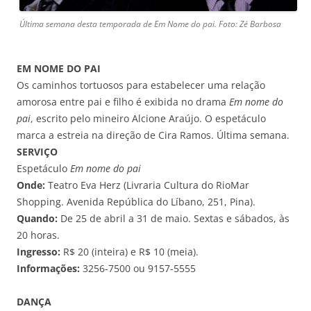
Última semana desta temporada de Em Nome do pai. Foto: Zé Barbosa
EM NOME DO PAI
Os caminhos tortuosos para estabelecer uma relação
amorosa entre pai e filho é exibida no drama
Em nome do
pai
, escrito pelo mineiro Alcione Araújo. O espetáculo
marca a estreia na direção de Cira Ramos. Última semana.
SERVIÇO
Espetáculo
Em nome do pai
Onde:
Teatro Eva Herz (Livraria Cultura do RioMar
Shopping. Avenida República do Líbano, 251, Pina).
Quando:
De 25 de abril a 31 de maio. Sextas e sábados, às
20 horas.
Ingresso:
R$ 20 (inteira) e R$ 10 (meia).
Informações:
3256-7500 ou 9157-5555
DANÇA