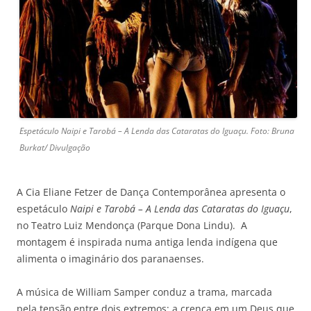
Espetáculo Naipi e Tarobá – A Lenda das Cataratas do Iguaçu. Foto: Bruna
Burkat/ Divulgação
A Cia Eliane Fetzer de Dança Contemporânea apresenta o
espetáculo
Naipi e Tarobá – A Lenda das Cataratas do Iguaçu
,
no Teatro Luiz Mendonça (Parque Dona Lindu). A
montagem é inspirada numa antiga lenda indígena que
alimenta o imaginário dos paranaenses.
A música de William Samper conduz a trama, marcada
pela tensão entre dois extremos: a crença em um Deus que