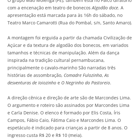
O grupo Mão Molenga (PE), também está no Palco Giratório
com a encenação em teatro de bonecos
Algodão doce
. A
apresentação está marcada para às 16h do sábado, no
Teatro Marco Camarotti (Rua do Pombal, s/n, Santo Amaro).
A montagem foi erguida a partir da chamada Civilização de
Açúcar e da textura de algodão dos bonecos, em variados
tamanhos e técnicas de manipulação. Além da dança
inspirada na tradição cultural pernambucana,
principalmente o cavalo-marinho São narradas três
histórias de assombração,
Comadre Fulozinha
,
As
desventuras de Ioiozinho
e
O Negrinho do Pastoreio
.
A direção cênica e direção de arte são de Marcondes Lima.
O argumento e roteiro são assinados por Marcondes Lima
e Carla Denise. O elenco é formado por Elis Costa, Íris
Campos, Fábio Caio, Fátima Caio e Marcondes Lima. O
espetáculo é indicado para crianças a partir de 8 anos. O
ingresso custa R$ 20 e R$ 10 (meia).