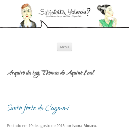
Pular
para
Satisfeita, Yolanda?
o
Artes cênicas e afins, por Ivana Moura e Pollyanna Diniz
conteúdo
Menu
Arquivo da tag:
Thomas de Aquino Leal
Santo forte de Caymmi
Postado em
19 de agosto de 2015
por
Ivana Moura
.