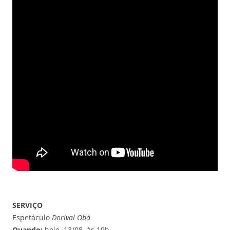
SERVIÇO
Espetáculo
Dorival Obá
Quando:
hoje, 13/08, às 19h