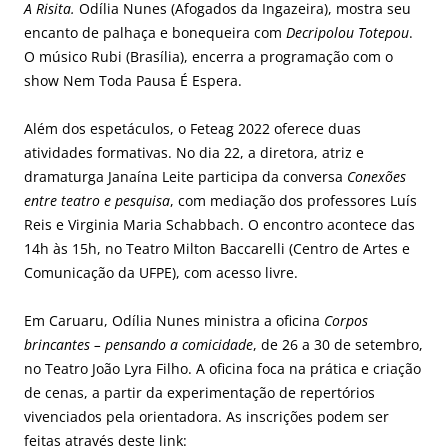
A Risita.
Odília Nunes (Afogados da Ingazeira), mostra seu
encanto de palhaça e bonequeira com
Decripolou Totepou
.
O músico Rubi (Brasília), encerra a programação com o
show Nem Toda Pausa É Espera.
Além dos espetáculos, o Feteag 2022 oferece duas
atividades formativas. No dia 22, a diretora, atriz e
dramaturga Janaína Leite participa da conversa
Conexões
entre teatro e pesquisa
, com mediação dos professores Luís
Reis e Virginia Maria Schabbach. O encontro acontece das
14h às 15h, no Teatro Milton Baccarelli (Centro de Artes e
Comunicação da UFPE), com acesso livre.
Em Caruaru, Odília Nunes ministra a oficina
Corpos
brincantes – pensando a comicidade
, de 26 a 30 de setembro,
no Teatro João Lyra Filho. A oficina foca na prática e criação
de cenas, a partir da experimentação de repertórios
vivenciados pela orientadora. As inscrições podem ser
feitas através deste link: