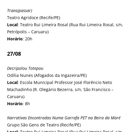
Trans(passar)
Teatro Agridoce (Recife/PE)
Local
: Teatro Rui Limeira Rosal (Rua Rui Limeira Rosal, s/n,
Petrópolis – Caruaru)
Horário
: 20h
27/08
Decripolou Totepou
Odília Nunes (Afogados da Ingazeira/PE)
Local
: Escola Municipal Professor José Florêncio Neto
Machadinho (R. Olegário Bezerra, s/n, São Francisco –
Caruaru)
Horário
: 8h
Narrativas Encontradas Numa Garrafa PET na Beira da Maré
Grupo São Gens de Teatro (Recife/PE)
Local
: Teatro Rui Limeira Rosal (Rua Rui Limeira Rosal, s/n,