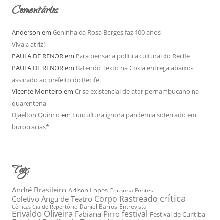
o
Comentários
Anderson
em
Geninha da Rosa Borges faz 100 anos
Viva a atriz!
PAULA DE RENOR
em
Para pensar a política cultural do Recife
PAULA DE RENOR
em
Batendo Texto na Coxia entrega abaixo-
assinado ao prefeito do Recife
Vicente Monteiro
em
Crise existencial de ator pernambucano na
quarentena
Djaelton Quirino
em
Funcultura ignora pandemia soterrado em
burocracias*
Tags
André Brasileiro
Arilson Lopes
Ceronha Pontes
crítica
Corpo Rastreado
Coletivo Angu de Teatro
Daniel Barros
Entrevista
Cênicas Cia de Repertório
Erivaldo Oliveira
festival
Fabiana Pirro
Festival de Curitiba