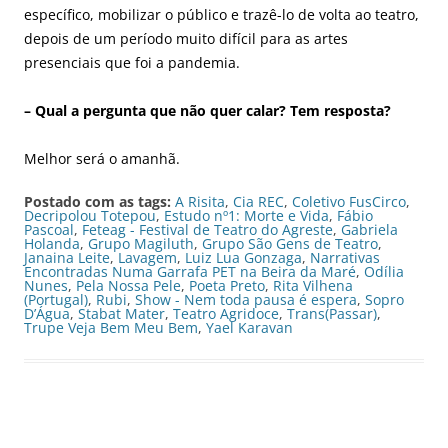
específico, mobilizar o público e trazê-lo de volta ao teatro,
depois de um período muito difícil para as artes
presenciais que foi a pandemia.
– Qual a pergunta que não quer calar? Tem resposta?
Melhor será o amanhã.
Postado com as tags:
A Risita
,
Cia REC
,
Coletivo FusCirco
,
Decripolou Totepou
,
Estudo nº1: Morte e Vida
,
Fábio
Pascoal
,
Feteag - Festival de Teatro do Agreste
,
Gabriela
Holanda
,
Grupo Magiluth
,
Grupo São Gens de Teatro
,
Janaina Leite
,
Lavagem
,
Luiz Lua Gonzaga
,
Narrativas
Encontradas Numa Garrafa PET na Beira da Maré
,
Odília
Nunes
,
Pela Nossa Pele
,
Poeta Preto
,
Rita Vilhena
(Portugal)
,
Rubi
,
Show - Nem toda pausa é espera
,
Sopro
D’Água
,
Stabat Mater
,
Teatro Agridoce
,
Trans(Passar)
,
Trupe Veja Bem Meu Bem
,
Yael Karavan