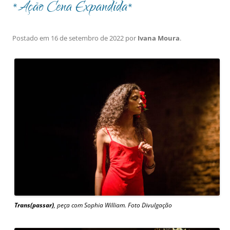
*Ação Cena Expandida*
Postado em
16 de setembro de 2022
por
Ivana Moura
.
Trans(passar)
, peça com Sophia William. Foto Divulgação