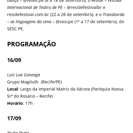
Dança –
@feted.pe (8 a 18 de setembro), o
Reside – Festival
Internacional de Teatro de PE
– @residefestivalbr e
residefestival.com.br (22 a 28 de setembro), e o
Transborda
– as linguagens da cena
– @sescpe (1º a 17 de setembro), do
SESC PE.
PROGRAMAÇÃO
16/09
Luiz Lua Gonzaga
Grupo Magiluth (Recife/PE)
Local
: Largo da Imperial Matriz da Várzea (Paróquia Nossa
Srª do Rosário – Recife)
Horário
: 17h
17/09
Poeta Preto