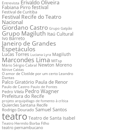
Erivaldo Oliveira
Entrevista
festival
Fabiana Pirro
Festival de Curitiba
Festival Recife do Teatro
Nacional
Giordano Castro
Grupo Galpão
Grupo Magiluth
Itaú Cultural
Ivo Barreto
Janeiro de Grandes
Espetáculos
Lucas Torres
Magiluth
Luciana Lyra
Marcondes Lima
MITsp
Newton Moreno
Mário Sérgio Cabral
Nínive Caldas
O amor de Clotilde por um certo Leandro
Dantas
Palco Giratório
Paula de Renor
Paulo de Castro
Paulo de Pontes
Pedro Wagner
Pedro Vilela
Prefeitura do Recife
projeto arquipélago de fomento à crítica
Quiercles Santana
Recife
Samuel Santos
Rodrigo Dourado
teatro
Teatro de Santa Isabel
Teatro Hermilo Borba Filho
teatro pernambucano