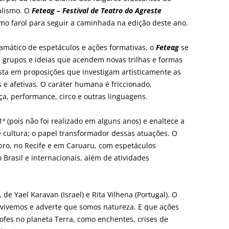
talismo. O
Feteag – Festival de Teatro do Agreste
mo farol para seguir a caminhada na edição deste ano.
ramático de espetáculos e ações formativas, o
Feteag
se
de grupos e ideias que acendem novas trilhas e formas
osta em proposições que investigam artisticamente as
as e afetivas. O caráter humana é friccionado,
a, performance, circo e outras linguagens.
ª (pois não foi realizado em alguns anos) e enaltece a
de cultura; o papel transformador dessas atuações. O
ro, no Recife e em Caruaru, com espetáculos
Brasil e internacionais, além de atividades
, de Yael Karavan (Israel) e Rita Vilhena (Portugal). O
 vivemos e adverte que somos natureza. E que ações
fes no planeta Terra, como enchentes, crises de