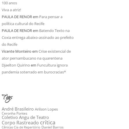
100 anos
Viva a atriz!
PAULA DE RENOR
em
Para pensar a
política cultural do Recife
PAULA DE RENOR
em
Batendo Texto na
Coxia entrega abaixo-assinado ao prefeito
do Recife
Vicente Monteiro
em
Crise existencial de
ator pernambucano na quarentena
Djaelton Quirino
em
Funcultura ignora
pandemia soterrado em burocracias*
Tags
André Brasileiro
Arilson Lopes
Ceronha Pontes
Coletivo Angu de Teatro
crítica
Corpo Rastreado
Daniel Barros
Cênicas Cia de Repertório