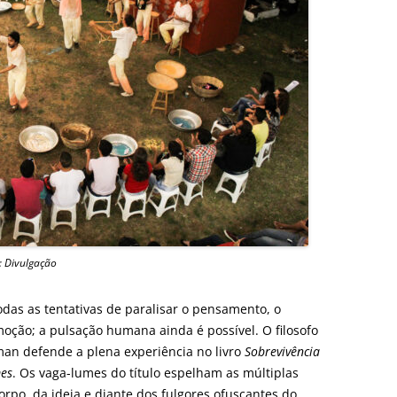
: Divulgação
odas as tentativas de paralisar o pensamento, o
moção; a pulsação humana ainda é possível. O filosofo
an defende a plena experiência no livro
Sobrevivência
mes
. Os vaga-lumes do título espelham as múltiplas
orpo, da ideia e diante dos fulgores ofuscantes do