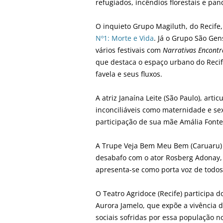
refugiados, incêndios florestais e pa
O inquieto Grupo Magiluth, do Recife
Nº1: Morte e Vida
. Já o Grupo São Ge
vários festivais com
Narrativas Encont
que destaca o espaço urbano do Recif
favela e seus fluxos.
A atriz Janaína Leite (São Paulo), art
inconciliáveis como maternidade e s
participação de sua mãe Amália Font
A Trupe Veja Bem Meu Bem (Caruaru) 
desabafo com o ator Rosberg Adonay,
apresenta-se como porta voz de todos 
O Teatro Agridoce (Recife) participa 
Aurora Jamelo, que expõe a vivência 
sociais sofridas por essa população no