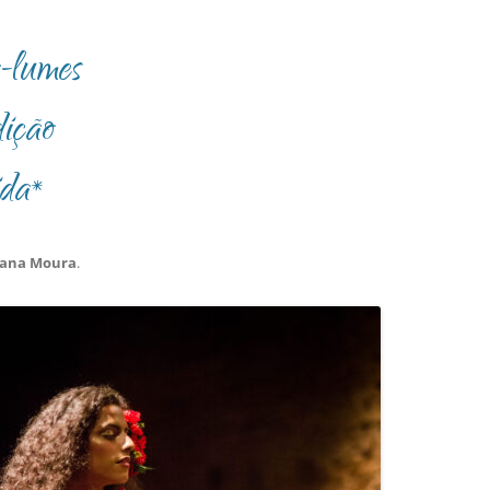
a-lumes
dição
da*
vana Moura
.