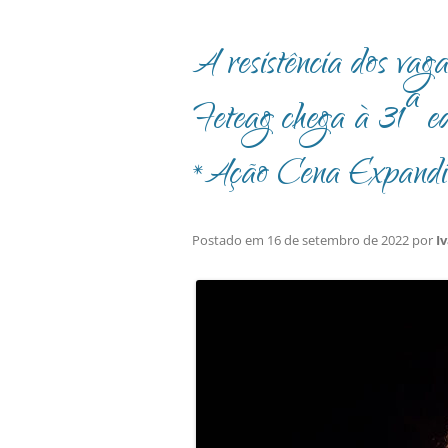
A resistência dos vag
Feteag chega à 31ª e
*Ação Cena Expandi
Postado em
16 de setembro de 2022
por
I