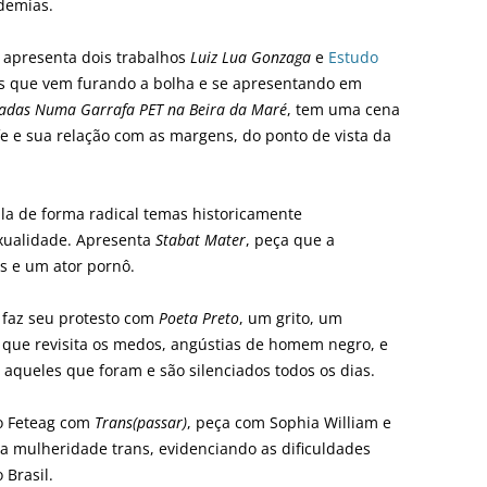
ndemias.
, apresenta dois trabalhos
Luiz Lua Gonzaga
e
Estudo
ns que vem furando a bolha e se apresentando em
radas Numa Garrafa PET na Beira da Maré
, tem uma cena
e e sua relação com as margens, do ponto de vista da
icula de forma radical temas historicamente
exualidade. Apresenta
Stabat Mater
, peça que a
es e um ator pornô.
faz seu protesto com
Poeta Preto
, um grito, um
 que revisita os medos, angústias de homem negro, e
aqueles que foram e são silenciados todos os dias.
do Feteag com
Trans(passar)
, peça com Sophia William e
da mulheridade trans, evidenciando as dificuldades
 Brasil.