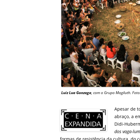
Luiz Lua Gonzaga
, com o Grupo
Magiluth. Foto
Apesar de t
abraço, a e
Didi-Huberm
dos vaga-lu
formas de resistência da cultura, do c