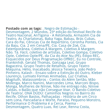
Postado com as tags:
. Negro de Estimação -
Desmontagem
,
2 Mundos
,
23ª edição do Festival Recife do
Teatro Nacional
,
AnTígona - A Retomada
,
Armazém Cia de
Teatro
,
As Charlatonas
,
Baba Yaga
,
Babau
,
Brás Cubas
,
Cara do Pai
,
Cênicas Cia de Repertório
,
Ceronha Pontes
,
Cia
da Baju
,
Cia. 2 em Cena/PE
,
Cia. Casa de Zoé
,
Cia.
Extemporânea
,
Coletivo À Margem
,
Coletivo À Margem.
Não. Tá. Fácil
,
coletivo de artistas
,
Coletivo Gompa
,
Coletivo
Opte
,
Coletivo Opte/PE
,
da Cia do Ator Nu (PE)
,
Édipo REC
,
Esquecidos por Deus Programação OffREC
,
Eu no Controle
,
Frankinh@
,
Gerald Thomas
,
Gonzaga Leal
,
Grupo
Bagaceira
,
Grupo Teatro de Retalhos
,
Grupo Teatro
Máquina
,
Hélio
,
Inacabado
,
Jéssica Teixeira
,
João Pedro
Pinheiro
,
Kalash - Ensaio sobre a Extinção do Outro
,
Kleber
Lourenço
,
Lumiato Formas Animadas
,
Luz Criativa
,
Magiluth
,
Malassombros - Contos do Além Sertão
,
Mão
Molenga
,
Marco Nanini
,
Marcondes Lima
,
Marconi Bispo
,
Monga
,
Mulheres de Nínive
,
Não me entrego não
,
Nínive
Caldas
,
o Balão que não Consegue Voar
,
O Bando Coletivo
de Teatro/
,
ONÁ DÚDÚ: Caminhos Negros no Bairro do
Recife
,
Othon Bastos
,
Palhaçadas - História de um Circo
sem Lona
,
Pancadaria e Morte
,
Paraíso
,
Pequeno Monstro
,
Performance O Problema é a Cerca
,
Poema -
Desmontagem
,
Quatro Luas
,
Rei Lear
,
Renna Costa
,