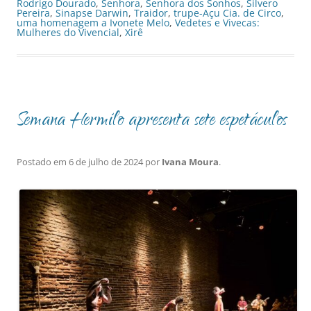
Rodrigo Dourado
,
Senhora
,
Senhora dos Sonhos
,
Silvero
Pereira
,
Sinapse Darwin
,
Traidor
,
trupe-Açu Cia. de Circo
,
uma homenagem a Ivonete Melo
,
Vedetes e Vivecas:
Mulheres do Vivencial
,
Xirê
Semana Hermilo apresenta sete espetáculos
Postado em
6 de julho de 2024
por
Ivana Moura
.