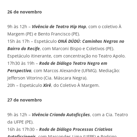
26 de novembro
9h às 12h –
Vivência de Teatro Hip Hop
, com o coletivo À
Margem (PE) e Bento Francisco (PE).
15h às 17h – Espetáculo
ONÁ DÚDÚ: Caminhos Negros no
Bairro do Recife
, com Marconi Bispo e Coletivos (PE).
Espetáculo itinerante, com concentração no Teatro Apolo.
17h30 às 19h –
Roda de Diálogo Teatro Negro em
Perspectiva
, com Marcos Alexandre (UFMG). Mediação:
Jefferson Vitorino (Cia. Máscara Negra).
20h – Espetáculo
Xirê
, do Coletivo À Margem.
27 de novembro
9h às 12h –
V
ivê
ncia Criando Autoficções
, com a Cia. Teatro
da UFPE (PE).
16h às 17h30 –
Roda de Diálogo Processos Criativos
Autoficcionais
, com Marcondes Lima (UFPE) e Rodrigo