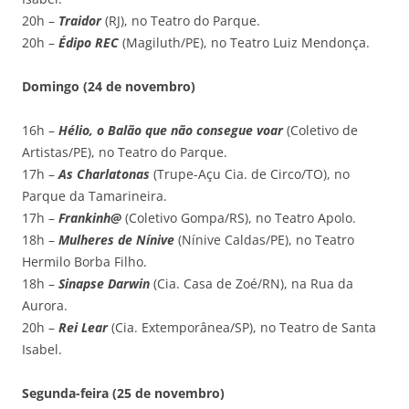
20h –
Traidor
(RJ), no Teatro do Parque.
20h –
Édipo REC
(Magiluth/PE), no Teatro Luiz Mendonça.
Domingo (24 de novembro)
16h –
Hélio, o Balão que não consegue voar
(Coletivo de
Artistas/PE), no Teatro do Parque.
17h –
As Charlatonas
(Trupe-Açu Cia. de Circo/TO), no
Parque da Tamarineira.
17h –
Frankinh@
(Coletivo Gompa/RS), no Teatro Apolo.
18h –
Mulheres de Nínive
(Nínive Caldas/PE), no Teatro
Hermilo Borba Filho.
18h –
Sinapse Darwin
(Cia. Casa de Zoé/RN), na Rua da
Aurora.
20h –
Rei Lear
(Cia. Extemporânea/SP), no Teatro de Santa
Isabel.
Segunda-feira (25 de novembro)