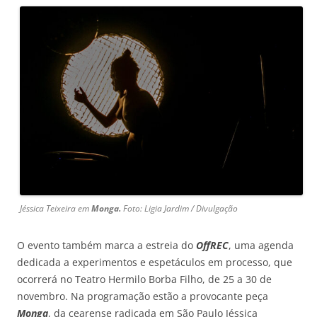
Jéssica Teixeira em
Monga.
Foto: Ligia Jardim / Divulgação
O evento também marca a estreia do
OffREC
, uma agenda
dedicada a experimentos e espetáculos em processo, que
ocorrerá no Teatro Hermilo Borba Filho, de 25 a 30 de
novembro. Na programação estão a provocante peça
Monga
, da cearense radicada em São Paulo Jéssica