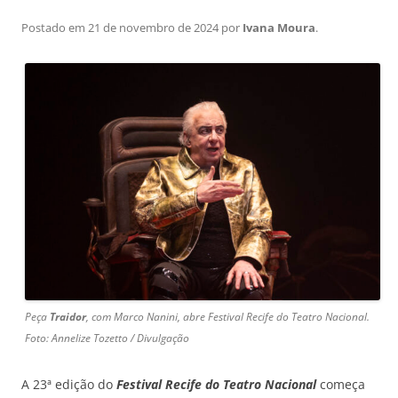
Postado em
21 de novembro de 2024
por
Ivana Moura
.
Peça
Traidor
, com Marco Nanini, abre Festival Recife do Teatro Nacional.
Foto: Annelize Tozetto / Divulgação
A 23ª edição do
Festival Recife do Teatro Nacional
começa