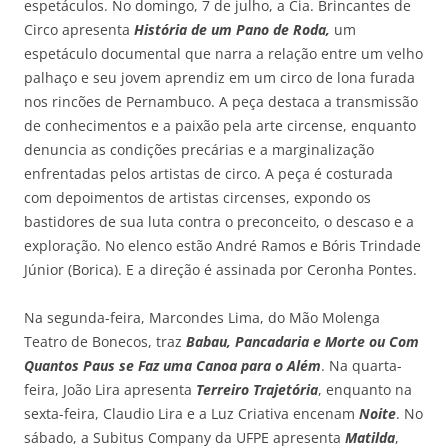
espetáculos. No domingo, 7 de julho, a Cia. Brincantes de
Circo apresenta
História de um Pano de Roda,
um
espetáculo documental que narra a relação entre um velho
palhaço e seu jovem aprendiz em um circo de lona furada
nos rincões de Pernambuco. A peça destaca a transmissão
de conhecimentos e a paixão pela arte circense, enquanto
denuncia as condições precárias e a marginalização
enfrentadas pelos artistas de circo. A peça é costurada
com depoimentos de artistas circenses, expondo os
bastidores de sua luta contra o preconceito, o descaso e a
exploração. No elenco estão André Ramos e Bóris Trindade
Júnior (Borica). E a direção é assinada por Ceronha Pontes.
Na segunda-feira, Marcondes Lima, do Mão Molenga
Teatro de Bonecos, traz
Babau, Pancadaria e Morte ou Com
Quantos Paus se Faz uma Canoa para o Além
. Na quarta-
feira, João Lira apresenta
Terreiro Trajetória
, enquanto na
sexta-feira, Claudio Lira e a Luz Criativa encenam
Noite
. No
sábado, a Subitus Company da UFPE apresenta
Matilda
,