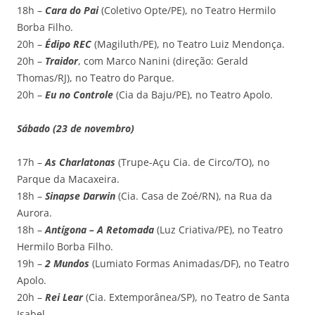
18h –
Cara do Pai
(Coletivo Opte/PE), no Teatro Hermilo
Borba Filho.
20h –
Édipo REC
(Magiluth/PE), no Teatro Luiz Mendonça.
20h –
Traidor
, com Marco Nanini (direção: Gerald
Thomas/RJ), no Teatro do Parque.
20h –
Eu no Controle
(Cia da Baju/PE), no Teatro Apolo.
Sábado (23 de novembro)
17h –
As Charlatonas
(Trupe-Açu Cia. de Circo/TO), no
Parque da Macaxeira.
18h –
Sinapse Darwin
(Cia. Casa de Zoé/RN), na Rua da
Aurora.
18h –
Antígona – A Retomada
(Luz Criativa/PE), no Teatro
Hermilo Borba Filho.
19h –
2 Mundos
(Lumiato Formas Animadas/DF), no Teatro
Apolo.
20h –
Rei Lear
(Cia. Extemporânea/SP), no Teatro de Santa
Isabel.