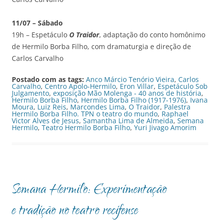
11/07 – Sábado
19h – Espetáculo
O Traidor
, adaptação do conto homônimo
de Hermilo Borba Filho, com dramaturgia e direção de
Carlos Carvalho
Postado com as tags:
Anco Márcio Tenório Vieira
,
Carlos
Carvalho
,
Centro Apolo-Hermilo
,
Eron Villar
,
Espetáculo Sob
Julgamento
,
exposição Mão Molenga - 40 anos de história
,
Hermilo Borba Filho
,
Hermilo Borba Filho (1917-1976)
,
Ivana
Moura
,
Luiz Reis
,
Marcondes Lima
,
O Traidor
,
Palestra
Hermilo Borba Filho. TPN o teatro do mundo
,
Raphael
Victor Alves de Jesus
,
Samantha Lima de Almeida
,
Semana
Hermilo
,
Teatro Hermilo Borba Filho
,
Yuri Jivago Amorim
Semana Hermilo: Experimentação
e tradição no teatro recifense