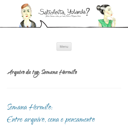
Pular
para
Satisfeita, Yolanda?
o
Artes cênicas e afins, por Ivana Moura e Pollyanna Diniz
conteúdo
Menu
Arquivo da tag:
Semana Hermilo
Semana Hermilo:
Entre arquivo, cena e pensamento