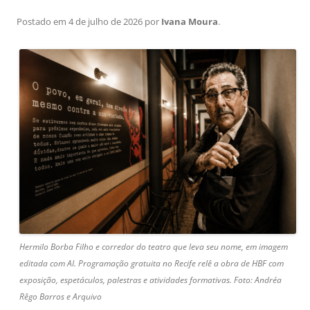
Postado em
4 de julho de 2026
por
Ivana Moura
.
Hermilo Borba Filho e corredor do teatro que leva seu nome, em imagem
editada com AI. Programação gratuita no Recife relê a obra de HBF com
exposição, espetáculos, palestras e atividades formativas. Foto: Andréa
Rêgo Barros e Arquivo