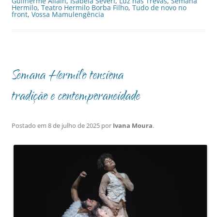
Guilherme Allain
,
Isabela Severi
,
Luz nas Trevas
,
Semana
Hermilo
,
Teatro Hermilo Borba Filho
,
Tudo de novo no
front
,
Vossa Mamulengência
Semana Hermilo tensiona
tradição e contemporaneidade
Postado em
8 de julho de 2025
por
Ivana Moura
.