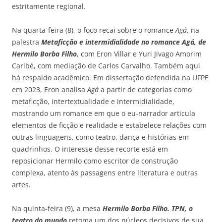
estritamente regional.
Na quarta-feira (8), o foco recai sobre o romance
Agá
, na
palestra
Metaficção e intermidialidade no romance Agá, de
Hermilo Borba Filho
, com Eron Villar e Yuri Jivago Amorim
Caribé, com mediação de Carlos Carvalho. Também aqui
há respaldo acadêmico. Em dissertação defendida na UFPE
em 2023, Eron analisa
Agá
a partir de categorias como
metaficção, intertextualidade e intermidialidade,
mostrando um romance em que o eu-narrador articula
elementos de ficção e realidade e estabelece relações com
outras linguagens, como teatro, dança e histórias em
quadrinhos. O interesse desse recorte está em
reposicionar Hermilo como escritor de construção
complexa, atento às passagens entre literatura e outras
artes.
Na quinta-feira (9), a mesa
Hermilo Borba Filho. TPN, o
teatro do mundo
retoma um dos núcleos decisivos de sua