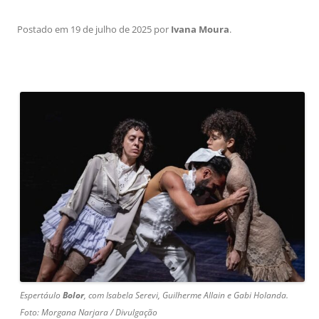
Postado em
19 de julho de 2025
por
Ivana Moura
.
Espertáulo
Bolor
, com
Isabela
Serevi
, Guilherme Allain e Gabi Holanda.
Foto: Morgana Narjara / Divulgação