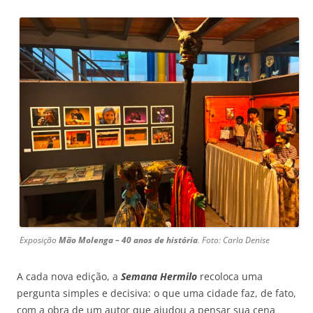
Exposição
Mão Molenga – 40 anos de história
. Foto: Carla Denise
A cada nova edição, a
Semana Hermilo
recoloca uma
pergunta simples e decisiva: o que uma cidade faz, de fato,
com a obra de um autor que ajudou a pensar sua cena