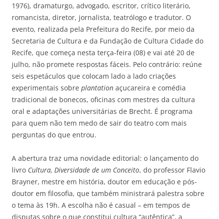
1976), dramaturgo, advogado, escritor, crítico literário,
romancista, diretor, jornalista, teatrólogo e tradutor. O
evento, realizada pela Prefeitura do Recife, por meio da
Secretaria de Cultura e da Fundação de Cultura Cidade do
Recife, que começa nesta terça-feira (08) e vai até 20 de
julho, não promete respostas fáceis. Pelo contrário: reúne
seis espetáculos que colocam lado a lado criações
experimentais sobre
plantation
açucareira e comédia
tradicional de bonecos, oficinas com mestres da cultura
oral e adaptações universitárias de Brecht. É programa
para quem não tem medo de sair do teatro com mais
perguntas do que entrou.
A abertura traz uma novidade editorial: o lançamento do
livro
Cultura, Diversidade de um Conceito
, do professor Flavio
Brayner, mestre em história, doutor em educação e pós-
doutor em filosofia, que também ministrará palestra sobre
o tema às 19h. A escolha não é casual – em tempos de
disputas sobre o que constitui cultura “autêntica”, a