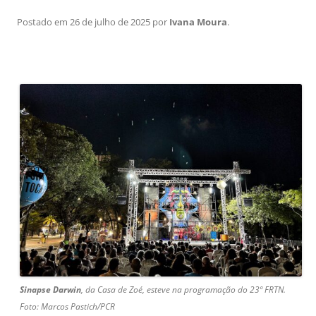
Postado em
26 de julho de 2025
por
Ivana Moura
.
Sinapse Darwin
, da Casa de Zoé, esteve na programação do 23º FRTN.
Foto: Marcos Pastich/PCR