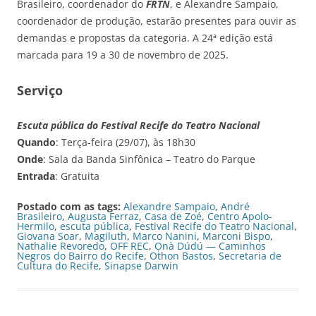
Brasileiro, coordenador do
FRTN
, e Alexandre Sampaio,
coordenador de produção, estarão presentes para ouvir as
demandas e propostas da categoria. A 24ª edição está
marcada para 19 a 30 de novembro de 2025.
Serviço
Escuta pública do Festival Recife do Teatro Nacional
Quando
: Terça-feira (29/07), às 18h30
Onde
: Sala da Banda Sinfônica – Teatro do Parque
Entrada
: Gratuita
Postado com as tags:
Alexandre Sampaio
,
André
Brasileiro
,
Augusta Ferraz
,
Casa de Zoé
,
Centro Apolo-
Hermilo
,
escuta pública
,
Festival Recife do Teatro Nacional
,
Giovana Soar
,
Magiluth
,
Marco Nanini
,
Marconi Bispo
,
Nathalie Revoredo
,
OFF REC
,
Ọnà Dúdú — Caminhos
Negros do Bairro do Recife
,
Othon Bastos
,
Secretaria de
Cultura do Recife
,
Sinapse Darwin