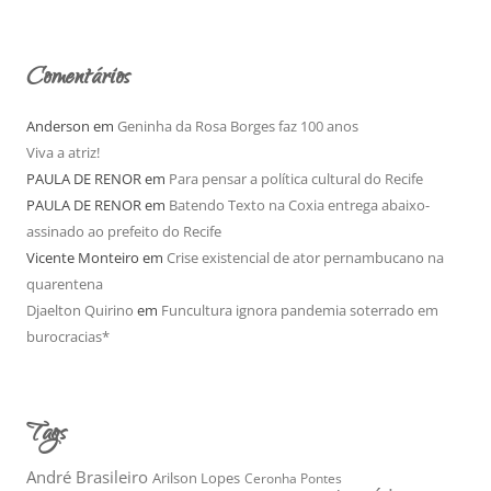
u
i
v
o
Comentários
Anderson
em
Geninha da Rosa Borges faz 100 anos
Viva a atriz!
PAULA DE RENOR
em
Para pensar a política cultural do Recife
PAULA DE RENOR
em
Batendo Texto na Coxia entrega abaixo-
assinado ao prefeito do Recife
Vicente Monteiro
em
Crise existencial de ator pernambucano na
quarentena
Djaelton Quirino
em
Funcultura ignora pandemia soterrado em
burocracias*
Tags
André Brasileiro
Arilson Lopes
Ceronha Pontes