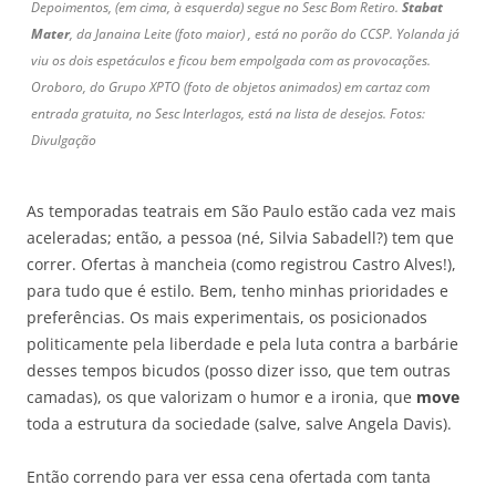
Depoimentos, (em cima, à esquerda) segue no Sesc Bom Retiro.
Stabat
Mater
, da Janaina Leite (foto maior) , está no porão do CCSP. Yolanda já
viu os dois espetáculos e ficou bem empolgada com as provocações.
Oroboro, do Grupo XPTO (foto de objetos animados) em cartaz com
entrada gratuita, no Sesc Interlagos, está na lista de desejos. Fotos:
Divulgação
As temporadas teatrais em São Paulo estão cada vez mais
aceleradas; então, a pessoa (né, Silvia Sabadell?) tem que
correr. Ofertas à mancheia (como registrou Castro Alves!),
para tudo que é estilo. Bem, tenho minhas prioridades e
preferências. Os mais experimentais, os posicionados
politicamente pela liberdade e pela luta contra a barbárie
desses tempos bicudos (posso dizer isso, que tem outras
camadas), os que valorizam o humor e a ironia, que
move
toda a estrutura da sociedade (salve, salve Angela Davis).
Então correndo para ver essa cena ofertada com tanta