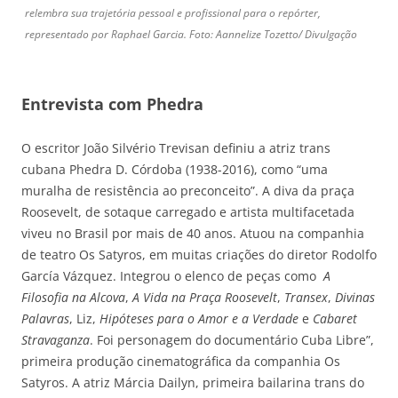
relembra sua trajetória pessoal e profissional para o repórter,
representado por Raphael Garcia. Foto: Aannelize Tozetto/ Divulgação
Entrevista com Phedra
O escritor João Silvério Trevisan definiu a atriz trans
cubana Phedra D. Córdoba (1938-2016), como “uma
muralha de resistência ao preconceito”. A diva da praça
Roosevelt, de sotaque carregado e artista multifacetada
viveu no Brasil por mais de 40 anos. Atuou na companhia
de teatro Os Satyros, em muitas criações do diretor Rodolfo
García Vázquez. Integrou o elenco de peças como
A
Filosofia na Alcova
,
A Vida na Praça Roosevelt
,
Transex
,
Divinas
Palavras
, Liz,
Hipóteses para o Amor e a Verdade
e
Cabaret
Stravaganza
. Foi personagem do documentário Cuba Libre”,
primeira produção cinematográfica da companhia Os
Satyros. A atriz Márcia Dailyn, primeira bailarina trans do