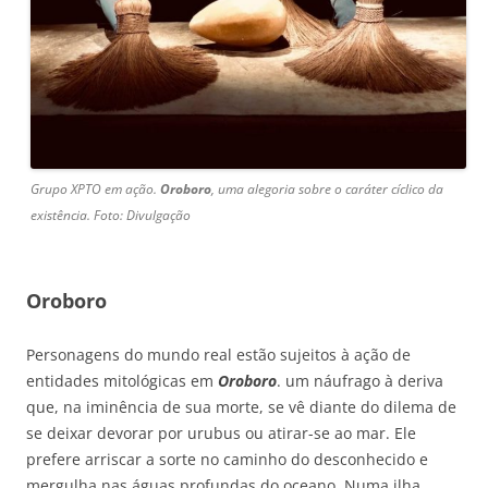
Grupo XPTO em ação.
Oroboro
, uma alegoria sobre o caráter cíclico da
existência. Foto: Divulgação
Oroboro
Personagens do mundo real estão sujeitos à ação de
entidades mitológicas em
Oroboro
. um náufrago à deriva
que, na iminência de sua morte, se vê diante do dilema de
se deixar devorar por urubus ou atirar-se ao mar. Ele
prefere arriscar a sorte no caminho do desconhecido e
mergulha nas águas profundas do oceano. Numa ilha