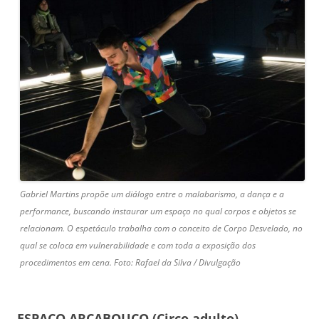
Gabriel Martins propõe um diálogo entre o malabarismo, a dança e a
performance, buscando instaurar um espaço no qual corpos e objetos se
relacionam. O espetáculo trabalha com o conceito de Corpo Desvelado, no
qual se coloca em vulnerabilidade e com toda a exposição dos
procedimentos em cena. Foto: Rafael da Silva / Divulgação
ESPAÇO ARCABOUÇO (Circo adulto)