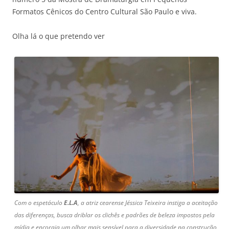
Formatos Cênicos do Centro Cultural São Paulo e viva.
Olha lá o que pretendo ver
Com o espetáculo
E.L.A
, a atriz cearense Jéssica Teixeira instiga a aceitação
das diferenças, busca driblar os clichês e padrões de beleza impostos pela
mídia e encoraja um olhar mais sensível para a diversidade na construção