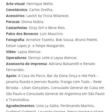
Arte visual
: Henrique Mello.
Cenotécnico
: Carlos Orelha.
Acessórios
: Lavish by Tricia Milaneze.
Perucas
: Divina Núbia.
Castanholas
: Sissy Girl e Bene Reis.
Palco dos Bonecos
: Luís Maurício.
Fotografia
: Annelize Tozetto, Bob Sousa, Bruno Poletti,
Edson Lopes Jr. e Felipe Margarido.
Vídeo
: Laysa Alencar.
Operadores
: Dennys Leite e Laysa Alencar.
Assessoria de imprensa
: Adriana Balsanelli e Renato
Fernandes.
Apoio
: A Casa do Porco, Bar da Dona Onça e Hot Pork –
Janaina Rueda e Jeerson Rueda; Frango com Tudo – Rede
Biroska – Lilian Gonçalves, Consulado General de Cuba em
São Paulo e Consulado General de Argentina em São Paulo
e Translúdica.
Agradecimentos
: Livia La Gatto, Ferdinando Martins,
Guttervil Guttervil, Lauanda Varone, Neiva Varone e Irlane