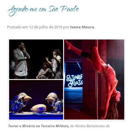
Agendo-me em São Paulo
Postado em
12 de julho de 2019
por
Ivana Moura
.
Terror e Miséria no Terceiro Milênio,
do Núcleo Bartolomeu de