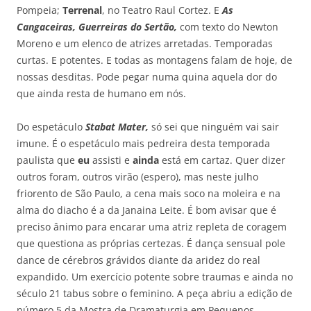
Pompeia;
Terrenal
, no Teatro Raul Cortez. E
As
Cangaceiras, Guerreiras do Sertão,
com texto do Newton
Moreno e um elenco de atrizes arretadas. Temporadas
curtas. E potentes. E todas as montagens falam de hoje, de
nossas desditas. Pode pegar numa quina aquela dor do
que ainda resta de humano em nós.
Do espetáculo
Stabat Mater,
só sei que ninguém vai sair
imune. É o espetáculo mais pedreira desta temporada
paulista que
eu
assisti e
ainda
está em cartaz. Quer dizer
outros foram, outros virão (espero), mas neste julho
friorento de São Paulo, a cena mais soco na moleira e na
alma do diacho é a da Janaina Leite. É bom avisar que é
preciso ânimo para encarar uma atriz repleta de coragem
que questiona as próprias certezas. É dança sensual pole
dance de cérebros grávidos diante da aridez do real
expandido. Um exercício potente sobre traumas e ainda no
século 21 tabus sobre o feminino. A peça abriu a edição de
número 5 da Mostra de Dramaturgia em Pequenos