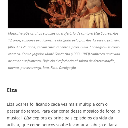
Musical expõe os altos e baixos da trajetória de cantora Elza Soares. Aos
12 anos, casou-se praticamente obrigada pelo pai. Aos 13 teve o primeiro
filho. Aos 21 anos, já com cinco rebentos, ficou viúva. Consagrou-se como
cantora. Com o jogador Mané Garrincha (1933-1983) conheceu uma vida
de amor e sofrimento. Hoje ela é referência absoluta de determinação,
talento, perseverança, luta. Foto: Divulgação
Elza
Elza Soares foi ficando cada vez mais múltipla com o
passar do tempo. Para dar conta desse mosaico de força, o
musical
Elza
explora os principais episódios da vida da
artista, que como poucos soube levantar a cabeça e dar a