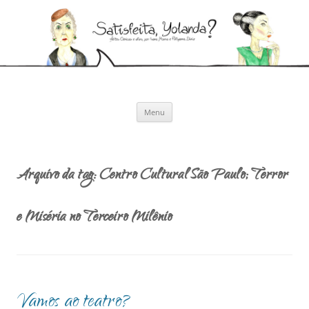
Pular
para
Satisfeita, Yolanda?
o
Artes cênicas e afins, por Ivana Moura e Pollyanna Diniz
conteúdo
Menu
Arquivo da tag:
Centro Cultural São Paulo; Terror
e Miséria no Terceiro Milênio
Vamos ao teatro?