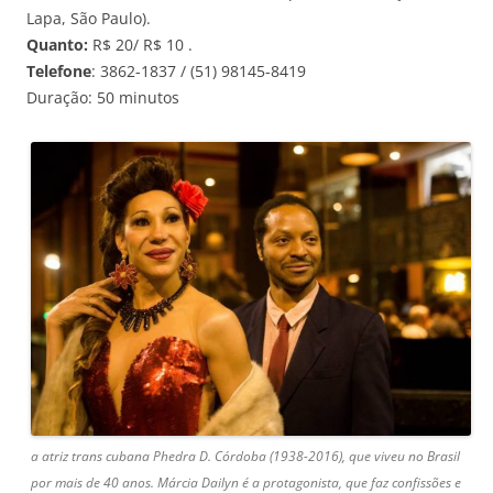
Lapa, São Paulo).
Quanto:
R$ 20/ R$ 10 .
Telefone
: 3862-1837 / (51) 98145-8419
Duração: 50 minutos
a atriz trans cubana Phedra D. Córdoba (1938-2016), que viveu no Brasil
por mais de 40 anos. Márcia Dailyn é a protagonista, que faz confissões e