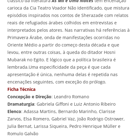
clássico da literatura
As Mil e Uma Noites
tem encenação
carioca da Cia Teatro Voador Não Identificado, que mistura
episódios inspirados nos contos de Sherazade com relatos
reais de refugiados árabes colhidos em entrevistas e
interpretados pelos atores. Nas narrativas há referências à
Primavera Árabe, onda de manifestações ocorridas no
Oriente Médio a partir do começo desta década e que
levou, entre outras coisas, à queda do ditador Hosni
Mubarak no Egito. E lógico que a política brasileira é
lembrada.Uma especificidade da peça é que cada
apresentação é única, nenhuma delas é repetida nas
encenações seguintes, com exceção do prólogo.
Ficha Técnica
Concepção e Direção
: Leandro Romano
Dramaturgia
: Gabriela Giffoni e Luiz Antonio Ribeiro
Elenco
: Adassa Martins, Bernardo Marinho, Clarisse
Zarvos, Elsa Romero, Gabriel Vaz, João Rodrigo Ostrower,
Julia Bernat, Larissa Siqueira, Pedro Henrique Müller e
Romulo Galvão