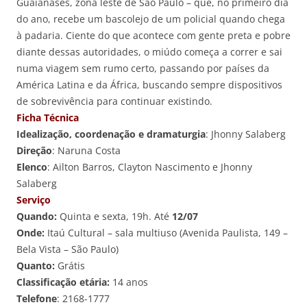
Guaianases, zona leste de São Paulo – que, no primeiro dia
do ano, recebe um bascolejo de um policial quando chega
à padaria. Ciente do que acontece com gente preta e pobre
diante dessas autoridades, o miúdo começa a correr e sai
numa viagem sem rumo certo, passando por países da
América Latina e da África, buscando sempre dispositivos
de sobrevivência para continuar existindo.
Ficha Técnica
Idealização, coordenação e dramaturgia
: Jhonny Salaberg
Direção
: Naruna Costa
Elenco
: Ailton Barros, Clayton Nascimento e Jhonny
Salaberg
Serviço
Quando:
Quinta e sexta, 19h. Até
12/07
Onde:
Itaú Cultural – sala multiuso (Avenida Paulista, 149 –
Bela Vista – São Paulo)
Quanto:
Grátis
Classificação etária:
14 anos
Telefone
: 2168-1777