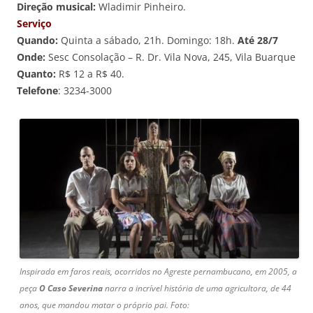
Direção musical:
Wladimir Pinheiro.
Serviço
Quando:
Quinta a sábado, 21h. Domingo: 18h.
Até 28/7
Onde:
Sesc Consolação – R. Dr. Vila Nova, 245, Vila Buarque
Quanto:
R$ 12 a R$ 40.
Telefone
: 3234-3000
Inspirada em faros reais, ocorridos no Agreste pernambucano, em 2005, a
peça
O Caso Severina
narra a incrível história de uma agricultora, de 44
anos, que mandou matar o próprio pai. Foto: