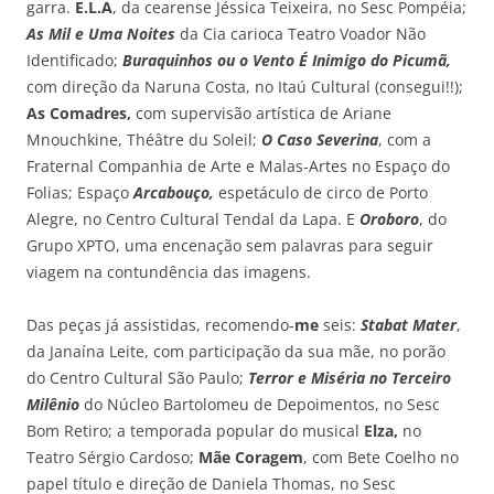
garra.
E.L.A
, da cearense Jéssica Teixeira, no Sesc Pompéia;
As Mil e Uma Noites
da Cia carioca Teatro Voador Não
Identificado;
Buraquinhos ou o Vento É Inimigo do Picumã,
com direção da Naruna Costa, no Itaú Cultural (consegui!!);
As Comadres,
com supervisão artística de Ariane
Mnouchkine, Théâtre du Soleil;
O Caso Severina
, com a
Fraternal Companhia de Arte e Malas-Artes no Espaço do
Folias; Espaço
Arcabouço,
espetáculo de circo de Porto
Alegre, no Centro Cultural Tendal da Lapa. E
Oroboro
, do
Grupo XPTO, uma encenação sem palavras para seguir
viagem na contundência das imagens.
Das peças já assistidas, recomendo-
me
seis:
Stabat Mater
,
da Janaína Leite, com participação da sua mãe, no porão
do Centro Cultural São Paulo;
Terror e Miséria no Terceiro
Milênio
do Núcleo Bartolomeu de Depoimentos, no Sesc
Bom Retiro; a temporada popular do musical
Elza,
no
Teatro Sérgio Cardoso;
Mãe Coragem
, com Bete Coelho no
papel título e direção de Daniela Thomas, no Sesc