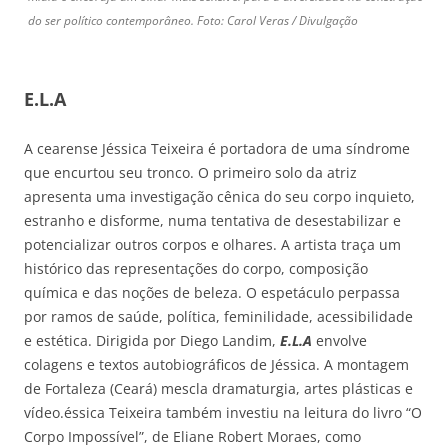
do ser político contemporâneo. Foto: Carol Veras / Divulgação
E.L.A
A cearense Jéssica Teixeira é portadora de uma síndrome
que encurtou seu tronco. O primeiro solo da atriz
apresenta uma investigação cênica do seu corpo inquieto,
estranho e disforme, numa tentativa de desestabilizar e
potencializar outros corpos e olhares. A artista traça um
histórico das representações do corpo, composição
química e das noções de beleza. O espetáculo perpassa
por ramos de saúde, política, feminilidade, acessibilidade
e estética. Dirigida por Diego Landim,
E.L.A
envolve
colagens e textos autobiográficos de Jéssica. A montagem
de Fortaleza (Ceará) mescla dramaturgia, artes plásticas e
vídeo.éssica Teixeira também investiu na leitura do livro “O
Corpo Impossível”, de Eliane Robert Moraes, como