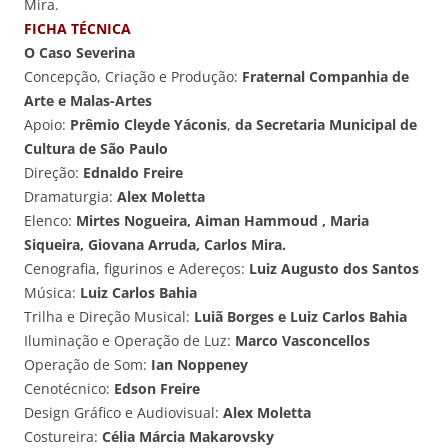
Mira.
FICHA TÉCNICA
O Caso Severina
Concepção, Criação e Produção:
Fraternal Companhia de
Arte e Malas-Artes
Apoio:
Prêmio Cleyde Yáconis
,
da Secretaria Municipal de
Cultura de São Paulo
Direção:
Ednaldo Freire
Dramaturgia:
Alex Moletta
Elenco:
Mirtes Nogueira, Aiman Hammoud , Maria
Siqueira, Giovana Arruda, Carlos Mira.
Cenografia, figurinos e Adereços:
Luiz Augusto dos Santos
Música:
Luiz Carlos Bahia
Trilha e Direção Musical:
Luiã Borges e Luiz Carlos Bahia
Iluminação e Operação de Luz:
Marco Vasconcellos
Operação de Som:
Ian Noppeney
Cenotécnico:
Edson Freire
Design Gráfico e Audiovisual:
Alex Moletta
Costureira:
Célia Márcia Makarovsky