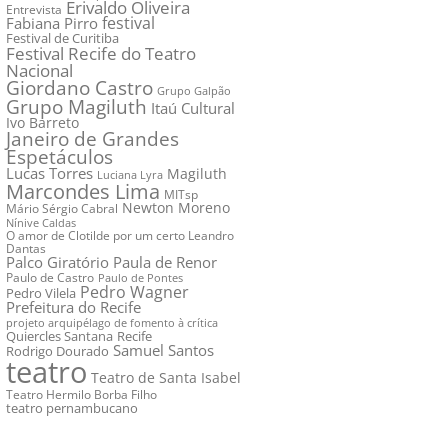
Erivaldo Oliveira
Entrevista
festival
Fabiana Pirro
Festival de Curitiba
Festival Recife do Teatro
Nacional
Giordano Castro
Grupo Galpão
Grupo Magiluth
Itaú Cultural
Ivo Barreto
Janeiro de Grandes
Espetáculos
Lucas Torres
Magiluth
Luciana Lyra
Marcondes Lima
MITsp
Newton Moreno
Mário Sérgio Cabral
Nínive Caldas
O amor de Clotilde por um certo Leandro
Dantas
Palco Giratório
Paula de Renor
Paulo de Castro
Paulo de Pontes
Pedro Wagner
Pedro Vilela
Prefeitura do Recife
projeto arquipélago de fomento à crítica
Quiercles Santana
Recife
Samuel Santos
Rodrigo Dourado
teatro
Teatro de Santa Isabel
Teatro Hermilo Borba Filho
teatro pernambucano