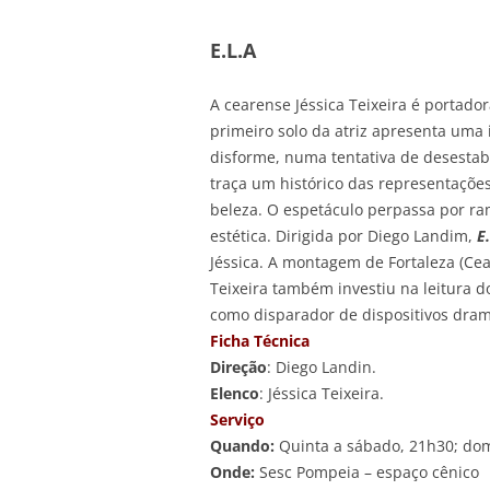
E.L.A
A cearense Jéssica Teixeira é portad
primeiro solo da atriz apresenta uma 
disforme, numa tentativa de desestabil
traça um histórico das representaçõe
beleza. O espetáculo perpassa por ram
estética. Dirigida por Diego Landim,
E
Jéssica. A montagem de Fortaleza (Cea
Teixeira também investiu na leitura d
como disparador de dispositivos dram
Ficha Técnica
Direção
: Diego Landin.
Elenco
: Jéssica Teixeira.
Serviço
Quando:
Quinta a sábado, 21h30; do
Onde:
Sesc Pompeia – espaço cênico