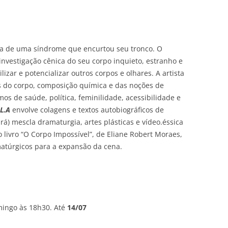
ora de uma síndrome que encurtou seu tronco. O
investigação cênica do seu corpo inquieto, estranho e
izar e potencializar outros corpos e olhares. A artista
s do corpo, composição química e das noções de
os de saúde, política, feminilidade, acessibilidade e
.L.A
envolve colagens e textos autobiográficos de
rá) mescla dramaturgia, artes plásticas e vídeo.éssica
o livro “O Corpo Impossível”, de Eliane Robert Moraes,
atúrgicos para a expansão da cena.
mingo às 18h30. Até
14/07