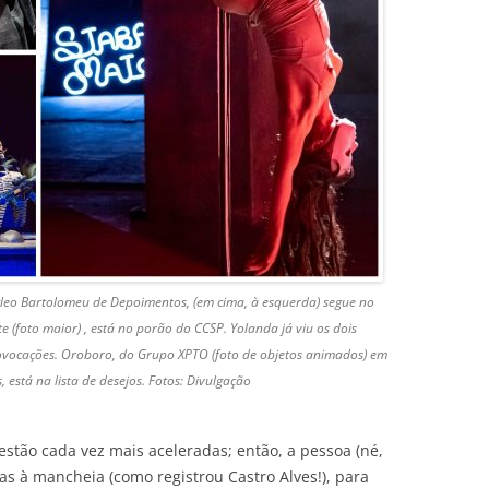
leo Bartolomeu de Depoimentos, (em cima, à esquerda) segue no
te (foto maior) , está no porão do CCSP. Yolanda já viu os dois
ovocações. Oroboro, do Grupo XPTO (foto de objetos animados) em
, está na lista de desejos. Fotos: Divulgação
stão cada vez mais aceleradas; então, a pessoa (né,
tas à mancheia (como registrou Castro Alves!), para