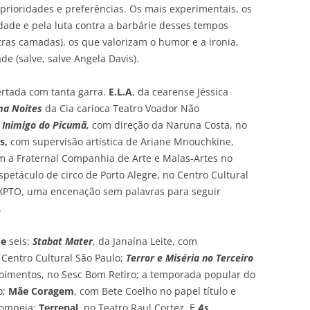
prioridades e preferências. Os mais experimentais, os
dade e pela luta contra a barbárie desses tempos
tras camadas), os que valorizam o humor e a ironia,
de (salve, salve Angela Davis).
ertada com tanta garra.
E.L.A
, da cearense Jéssica
ma Noites
da Cia carioca Teatro Voador Não
 Inimigo do Picumã,
com direção da Naruna Costa, no
s,
com supervisão artística de Ariane Mnouchkine,
m a Fraternal Companhia de Arte e Malas-Artes no
spetáculo de circo de Porto Alegre, no Centro Cultural
 XPTO, uma encenação sem palavras para seguir
.
e
seis:
Stabat Mater
, da Janaína Leite, com
 Centro Cultural São Paulo;
Terror e Miséria no Terceiro
imentos, no Sesc Bom Retiro; a temporada popular do
o;
Mãe Coragem
, com Bete Coelho no papel título e
Pompeia;
Terrenal
, no Teatro Raul Cortez. E
As