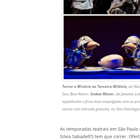
Terror e Miséria no Terceiro Milênio,
do Núc
Sesc Bom Retiro.
Stabat Mater
, da Janaina Lei
espetáculos e ficou bem empolgada com as pr
cartaz com entrada gratuita, no Sesc Interlagos
As temporadas teatrais em São Paulo e
Silvia Sabadell?) tem que correr. Ofer