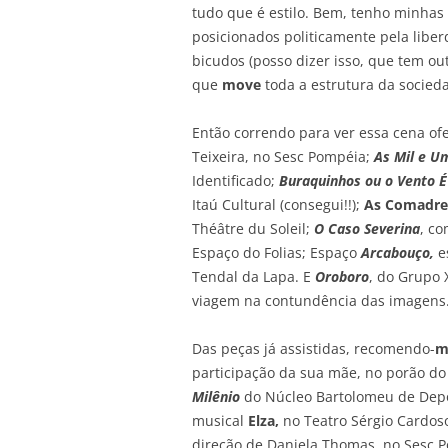
tudo que é estilo. Bem, tenho minhas 
posicionados politicamente pela liber
bicudos (posso dizer isso, que tem ou
que
move
toda a estrutura da socieda
Então correndo para ver essa cena of
Teixeira, no Sesc Pompéia;
As Mil e U
Identificado;
Buraquinhos ou o Vento É
Itaú Cultural (consegui!!);
As Comadre
Théâtre du Soleil;
O Caso Severina
, co
Espaço do Folias; Espaço
Arcabouço,
e
Tendal da Lapa. E
Oroboro
, do Grupo
viagem na contundência das imagens
Das peças já assistidas, recomendo-
m
participação da sua mãe, no porão do
Milênio
do Núcleo Bartolomeu de Depo
musical
Elza,
no Teatro Sérgio Cardos
direção de Daniela Thomas, no Sesc 