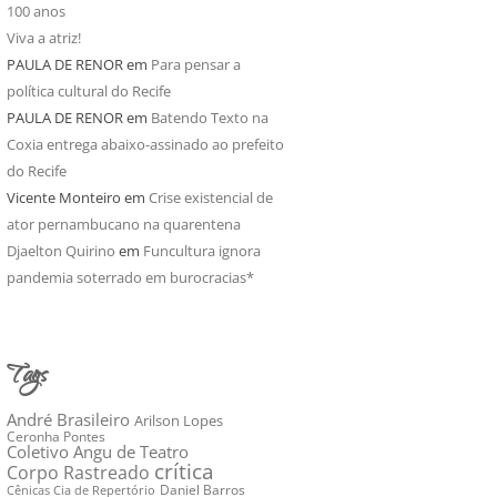
100 anos
Viva a atriz!
PAULA DE RENOR
em
Para pensar a
política cultural do Recife
PAULA DE RENOR
em
Batendo Texto na
Coxia entrega abaixo-assinado ao prefeito
do Recife
Vicente Monteiro
em
Crise existencial de
ator pernambucano na quarentena
Djaelton Quirino
em
Funcultura ignora
pandemia soterrado em burocracias*
Tags
André Brasileiro
Arilson Lopes
Ceronha Pontes
Coletivo Angu de Teatro
crítica
Corpo Rastreado
Daniel Barros
Cênicas Cia de Repertório