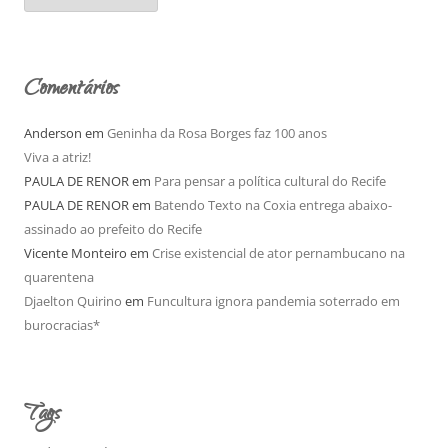
q
u
i
v
o
Comentários
Anderson
em
Geninha da Rosa Borges faz 100 anos
Viva a atriz!
PAULA DE RENOR
em
Para pensar a política cultural do Recife
PAULA DE RENOR
em
Batendo Texto na Coxia entrega abaixo-
assinado ao prefeito do Recife
Vicente Monteiro
em
Crise existencial de ator pernambucano na
quarentena
Djaelton Quirino
em
Funcultura ignora pandemia soterrado em
burocracias*
Tags