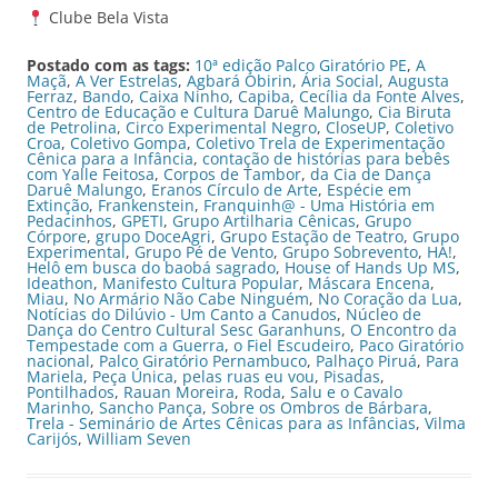
Clube Bela Vista
Postado com as tags:
10ª edição Palco Giratório PE
,
A
Maçã
,
A Ver Estrelas
,
Agbará Obirin
,
Ária Social
,
Augusta
Ferraz
,
Bando
,
Caixa Ninho
,
Capiba
,
Cecília da Fonte Alves
,
Centro de Educação e Cultura Daruê Malungo
,
Cia Biruta
de Petrolina
,
Circo Experimental Negro
,
CloseUP
,
Coletivo
Croa
,
Coletivo Gompa
,
Coletivo Trela de Experimentação
Cênica para a Infância
,
contação de histórias para bebês
com Yalle Feitosa
,
Corpos de Tambor
,
da Cia de Dança
Daruê Malungo
,
Eranos Círculo de Arte
,
Espécie em
Extinção
,
Frankenstein
,
Franquinh@ - Uma História em
Pedacinhos
,
GPETI
,
Grupo Artilharia Cênicas
,
Grupo
Córpore
,
grupo DoceAgri
,
Grupo Estação de Teatro
,
Grupo
Experimental
,
Grupo Pé de Vento
,
Grupo Sobrevento
,
HA!
,
Helô em busca do baobá sagrado
,
House of Hands Up MS
,
Ideathon
,
Manifesto Cultura Popular
,
Máscara Encena
,
Miau
,
No Armário Não Cabe Ninguém
,
No Coração da Lua
,
Notícias do Dilúvio - Um Canto a Canudos
,
Núcleo de
Dança do Centro Cultural Sesc Garanhuns
,
O Encontro da
Tempestade com a Guerra
,
o Fiel Escudeiro
,
Paco Giratório
nacional
,
Palco Giratório Pernambuco
,
Palhaço Piruá
,
Para
Mariela
,
Peça Única
,
pelas ruas eu vou
,
Pisadas
,
Pontilhados
,
Rauan Moreira
,
Roda
,
Salu e o Cavalo
Marinho
,
Sancho Pança
,
Sobre os Ombros de Bárbara
,
Trela - Seminário de Artes Cênicas para as Infâncias
,
Vilma
Carijós
,
William Seven