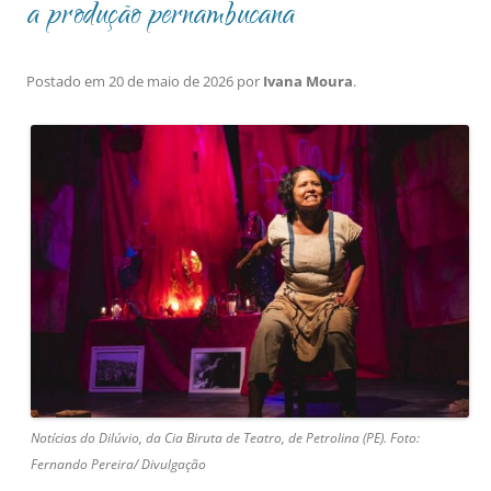
a produção pernambucana
Postado em
20 de maio de 2026
por
Ivana Moura
.
Notícias do Dilúvio, da Cia Biruta de Teatro, de Petrolina (PE). Foto:
Fernando Pereira/ Divulgação