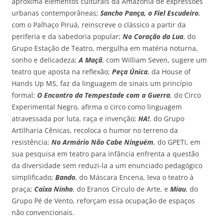
aproxima elementos culturais da Amazônia de expressões
urbanas contemporâneas;
Sancho Pança, o Fiel Escudeiro
,
com o Palhaço Piruá, reinscreve o clássico a partir da
periferia e da sabedoria popular;
No Coração da Lua
, do
Grupo Estação de Teatro, mergulha em matéria noturna,
sonho e delicadeza;
A Maçã
, com William Seven, sugere um
teatro que aposta na reflexão;
Peça Única
, da House of
Hands Up MS, faz da linguagem de sinais um princípio
formal;
O Encontro da Tempestade com a Guerra
, do Circo
Experimental Negro, afirma o circo como linguagem
atravessada por luta, raça e invenção;
HA!
, do Grupo
Artilharia Cênicas, recoloca o humor no terreno da
resistência;
No Armário Não Cabe Ninguém
, do GPETI, em
sua pesquisa em teatro para infância enfrenta a questão
da diversidade sem reduzi-la a um enunciado pedagógico
simplificado;
Bando
, do Máscara Encena, leva o teatro à
praça;
Caixa Ninho
, do Eranos Círculo de Arte, e
Miau
, do
Grupo Pé de Vento, reforçam essa ocupação de espaços
não convencionais.