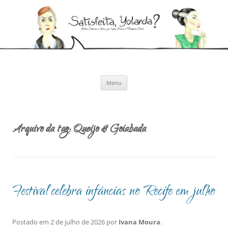
Pular
para
Satisfeita, Yolanda?
o
Artes cênicas e afins, por Ivana Moura e Pollyanna Diniz
conteúdo
Menu
Arquivo da tag:
Queijo & Goiabada
Festival celebra infâncias no Recife em julho
Postado em
2 de julho de 2026
por
Ivana Moura
.