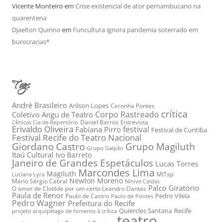
Vicente Monteiro
em
Crise existencial de ator pernambucano na
quarentena
Djaelton Quirino
em
Funcultura ignora pandemia soterrado em
burocracias*
Tags
André Brasileiro
Arilson Lopes
Ceronha Pontes
crítica
Corpo Rastreado
Coletivo Angu de Teatro
Daniel Barros
Entrevista
Cênicas Cia de Repertório
Erivaldo Oliveira
festival
Fabiana Pirro
Festival de Curitiba
Festival Recife do Teatro Nacional
Grupo Magiluth
Giordano Castro
Grupo Galpão
Itaú Cultural
Ivo Barreto
Janeiro de Grandes Espetáculos
Lucas Torres
Marcondes Lima
Magiluth
MITsp
Luciana Lyra
Newton Moreno
Mário Sérgio Cabral
Nínive Caldas
Palco Giratório
O amor de Clotilde por um certo Leandro Dantas
Paula de Renor
Pedro Vilela
Paulo de Castro
Paulo de Pontes
Pedro Wagner
Prefeitura do Recife
Quiercles Santana
Recife
projeto arquipélago de fomento à crítica
teatro