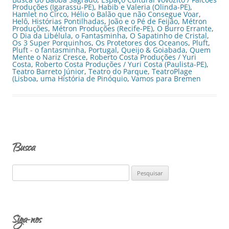
Produções (Igarassu-PE)
,
Habib e Valeria (Olinda-PE)
,
Hamlet no Circo
,
Hélio o Balão que não Consegue Voar
,
Helô
,
Histórias Pontilhadas
,
João e o Pé de Feijão
,
Métron
Produções
,
Métron Produções (Recife-PE)
,
O Burro Errante
,
O Dia da Libélula
,
o Fantasminha
,
O Sapatinho de Cristal
,
Os 3 Super Porquinhos
,
Os Protetores dos Oceanos
,
Pluft
,
Pluft - o fantasminha
,
Portugal
,
Queijo & Goiabada
,
Quem
Mente o Nariz Cresce
,
Roberto Costa Produções / Yuri
Costa
,
Roberto Costa Produções / Yuri Costa (Paulista-PE)
,
Teatro Barreto Júnior
,
Teatro do Parque
,
TeatroPlage
(Lisboa
,
uma História de Pinóquio
,
Vamos para Bremen
Busca
P
e
s
q
Siga-nos
u