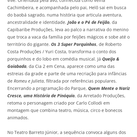
vive. Orientada pela avó, conhecida como Velha
Cachimbeira, e acompanhada pelo pai, Helô sai em busca
do baobá sagrado, numa história que articula aventura,
ancestralidade e identidade.
João e o Pé de Feijão
, da
Capibaribe Produções, leva ao palco a narrativa do menino
que troca a vaca da família por feijões mágicos e sobe até o
território do gigante.
Os 3 Super Porquinhos
, de Roberto
Costa Produções / Yuri Costa, transforma o conto dos
porquinhos e do lobo em comédia musical. Já
Queijo &
Goiabada
, da Cia 2 em Cena, aparece como uma das
estreias da grade e parte de uma recriação para infâncias
de
Romeu e Julieta
, filtrada por referências populares.
Encerrando a programação do Parque,
Quem Mente o Nariz
Cresce, uma História de Pinóquio
, da Arretado Produções,
retoma o personagem criado por Carlo Collodi em
montagem que combina teatro, música, circo e bonecos
animados.
No Teatro Barreto Júnior, a sequência convoca alguns dos