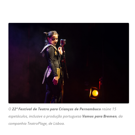
O
22º Festival de Teatro para Crianças de Pernambuco
reúne 15
espetáculos, inclusive a produção portuguesa
Vamos para Bremen
, da
companhia TeatroPlage, de Lisboa.