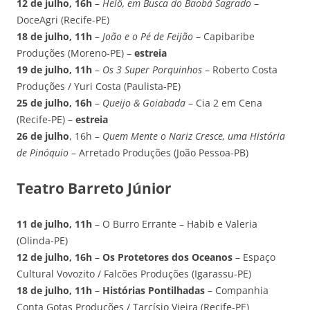
12 de julho, 16h
–
Helô, em Busca do Baobá Sagrado
–
DoceAgri (Recife-PE)
18 de julho, 11h
–
João e o Pé de Feijão
– Capibaribe
Produções (Moreno-PE) –
estreia
19 de julho, 11h
–
Os 3 Super Porquinhos
– Roberto Costa
Produções / Yuri Costa (Paulista-PE)
25 de julho, 16h
–
Queijo & Goiabada
– Cia 2 em Cena
(Recife-PE) –
estreia
26 de julho
, 16h –
Quem Mente o Nariz Cresce, uma História
de Pinóquio
– Arretado Produções (João Pessoa-PB)
Teatro Barreto Júnior
11 de julho, 11h
– O Burro Errante – Habib e Valeria
(Olinda-PE)
12 de julho, 16h
–
Os Protetores dos Oceanos
– Espaço
Cultural Vovozito / Falcões Produções (Igarassu-PE)
18 de julho, 11h
–
Histórias Pontilhadas
– Companhia
Conta Gotas Produções / Tarcísio Vieira (Recife-PE)