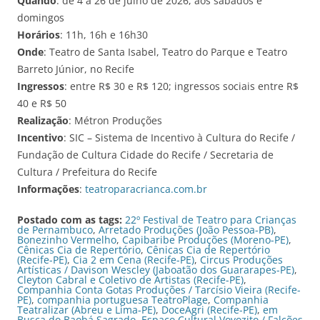
Quando
: de 4 a 26 de julho de 2026, aos sábados e
domingos
Horários
: 11h, 16h e 16h30
Onde
: Teatro de Santa Isabel, Teatro do Parque e Teatro
Barreto Júnior, no Recife
Ingressos
: entre R$ 30 e R$ 120; ingressos sociais entre R$
40 e R$ 50
Realização
: Métron Produções
Incentivo
: SIC – Sistema de Incentivo à Cultura do Recife /
Fundação de Cultura Cidade do Recife / Secretaria de
Cultura / Prefeitura do Recife
Informações
:
teatroparacrianca.com.br
Postado com as tags:
22º Festival de Teatro para Crianças
de Pernambuco
,
Arretado Produções (João Pessoa-PB)
,
Bonezinho Vermelho
,
Capibaribe Produções (Moreno-PE)
,
Cênicas Cia de Repertório
,
Cênicas Cia de Repertório
(Recife-PE)
,
Cia 2 em Cena (Recife-PE)
,
Circus Produções
Artísticas / Davison Wescley (Jaboatão dos Guararapes-PE)
,
Cleyton Cabral e Coletivo de Artistas (Recife-PE)
,
Companhia Conta Gotas Produções / Tarcísio Vieira (Recife-
PE)
,
companhia portuguesa TeatroPlage
,
Companhia
Teatralizar (Abreu e Lima-PE)
,
DoceAgri (Recife-PE)
,
em
Busca do Baobá Sagrado
,
Espaço Cultural Vovozito / Falcões