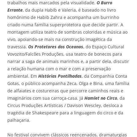
trabalhos mais marcados pela visualidade.
O Burro
Errante
, da dupla Habib e Valeria, é baseado no livro
homônimo de Habib Zahra e acompanha um burrinho
criado numa família superprotetora que decide partir. A
montagem utiliza teatro de sombras coloridas e música ao
vivo, apoiando-se mais na construção imagética da
travessia.
Os Protetores dos Oceanos
, do Espaço Cultural
Vovozito/Falcões Produções, usa teatro de bonecos para
narrar a saga de animais marinhos e, a partir dela, discutir
a relação humana com o mar e com a preservação
ambiental. Em
Histórias Pontilhadas
, da Companhia Conta
Gotas, o público acompanha Zeca, Olga e Bina, uma família
de alfaiates e costureiras que percorre caminhos reais e
imaginários com sua carroça-casa. Já
Hamlet no Circo
, da
Circus Produções Artísticas / Davison Wescley, desloca a
tragédia de Shakespeare para a linguagem do circo e da
palhaçaria.
No festival convivem clássicos reencenados, dramaturgias