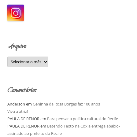
i
s
a
r
p
o
Arquivo
r
:
A
r
q
u
i
v
o
Comentários
Anderson
em
Geninha da Rosa Borges faz 100 anos
Viva a atriz!
PAULA DE RENOR
em
Para pensar a política cultural do Recife
PAULA DE RENOR
em
Batendo Texto na Coxia entrega abaixo-
assinado ao prefeito do Recife