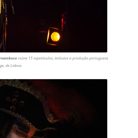
Pernambuco
reúne 15 espetáculos, inclusive a produção portuguesa
ge, de Lisboa.