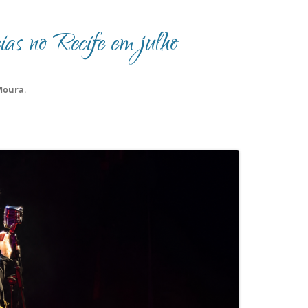
cias no Recife em julho
Moura
.