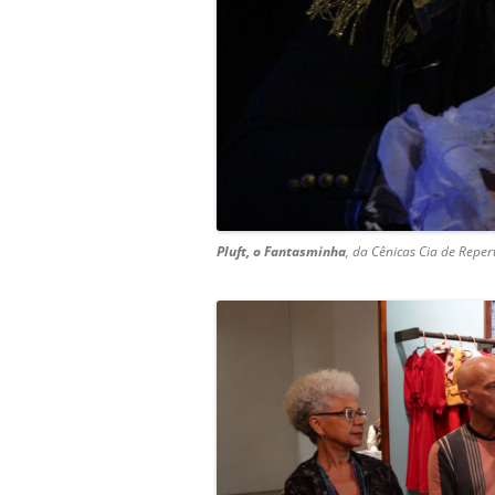
Pluft, o Fantasminha
, da
Cênicas Cia de Reper