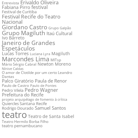
Erivaldo Oliveira
Entrevista
festival
Fabiana Pirro
Festival de Curitiba
Festival Recife do Teatro
Nacional
Giordano Castro
Grupo Galpão
Grupo Magiluth
Itaú Cultural
Ivo Barreto
Janeiro de Grandes
Espetáculos
Lucas Torres
Magiluth
Luciana Lyra
Marcondes Lima
MITsp
Newton Moreno
Mário Sérgio Cabral
Nínive Caldas
O amor de Clotilde por um certo Leandro
Dantas
Palco Giratório
Paula de Renor
Paulo de Castro
Paulo de Pontes
Pedro Wagner
Pedro Vilela
Prefeitura do Recife
projeto arquipélago de fomento à crítica
Quiercles Santana
Recife
Samuel Santos
Rodrigo Dourado
teatro
Teatro de Santa Isabel
Teatro Hermilo Borba Filho
teatro pernambucano