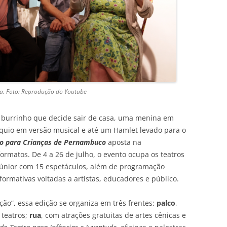
a. Foto: Reprodução do Youtube
burrinho que decide sair de casa, uma menina em
uio em versão musical e até um Hamlet levado para o
tro para Crianças de Pernambuco
aposta na
formatos. De 4 a 26 de julho, o evento ocupa os teatros
 Júnior com 15 espetáculos, além de programação
formativas voltadas a artistas, educadores e público.
ão”, essa edição se organiza em três frentes:
palco
,
 teatros;
rua
, com atrações gratuitas de artes cênicas e