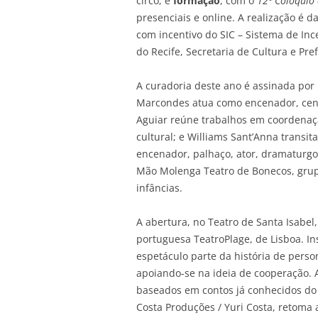
circo; e
formação
, com o
12º Colóquio 
presenciais e online. A realização é 
com incentivo do SIC – Sistema de Inc
do Recife, Secretaria de Cultura e Pref
A curadoria deste ano é assinada por
Marcondes atua como encenador, cenóg
Aguiar reúne trabalhos em coordenaç
cultural; e Williams Sant’Anna transit
encenador, palhaço, ator, dramaturgo 
Mão Molenga Teatro de Bonecos, gru
infâncias.
A abertura, no Teatro de Santa Isabel
portuguesa TeatroPlage, de Lisboa. I
espetáculo parte da história de pers
apoiando-se na ideia de cooperação. Ai
baseados em contos já conhecidos do 
Costa Produções / Yuri Costa, retoma 