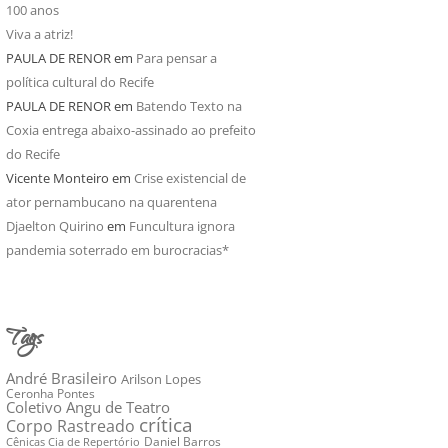
100 anos
Viva a atriz!
PAULA DE RENOR
em
Para pensar a
política cultural do Recife
PAULA DE RENOR
em
Batendo Texto na
Coxia entrega abaixo-assinado ao prefeito
do Recife
Vicente Monteiro
em
Crise existencial de
ator pernambucano na quarentena
Djaelton Quirino
em
Funcultura ignora
pandemia soterrado em burocracias*
Tags
André Brasileiro
Arilson Lopes
Ceronha Pontes
Coletivo Angu de Teatro
crítica
Corpo Rastreado
Daniel Barros
Cênicas Cia de Repertório