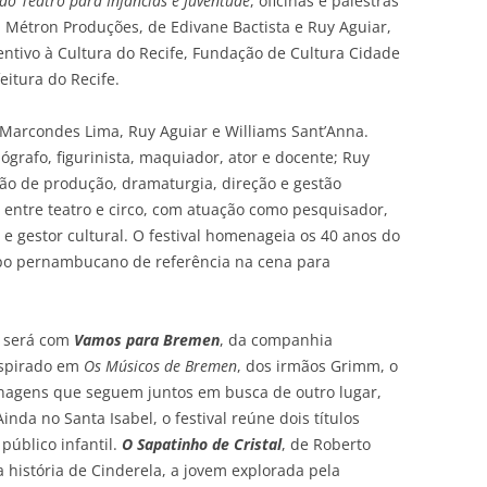
do Teatro para Infâncias e Juventude
, oficinas e palestras
da Métron Produções, de Edivane Bactista e Ruy Aguiar,
entivo à Cultura do Recife, Fundação de Cultura Cidade
eitura do Recife.
 Marcondes Lima, Ruy Aguiar e Williams Sant’Anna.
rafo, figurinista, maquiador, ator e docente; Ruy
ão de produção, dramaturgia, direção e gestão
a entre teatro e circo, com atuação como pesquisador,
e gestor cultural. O festival homenageia os 40 anos do
po pernambucano de referência na cena para
, será com
Vamos para Bremen
, da companhia
nspirado em
Os Músicos de Bremen
, dos irmãos Grimm, o
onagens que seguem juntos em busca de outro lugar,
nda no Santa Isabel, o festival reúne dois títulos
público infantil.
O Sapatinho de Cristal
, de Roberto
a história de Cinderela, a jovem explorada pela