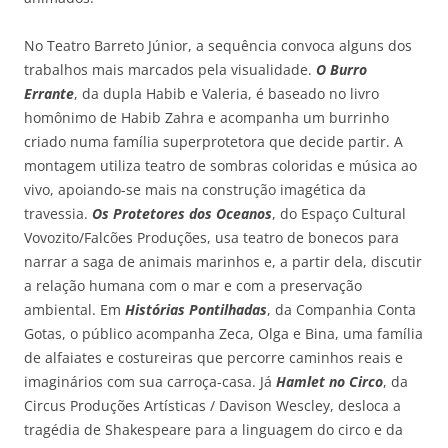
No Teatro Barreto Júnior, a sequência convoca alguns dos
trabalhos mais marcados pela visualidade.
O Burro
Errante
, da dupla Habib e Valeria, é baseado no livro
homônimo de Habib Zahra e acompanha um burrinho
criado numa família superprotetora que decide partir. A
montagem utiliza teatro de sombras coloridas e música ao
vivo, apoiando-se mais na construção imagética da
travessia.
Os Protetores dos Oceanos
, do Espaço Cultural
Vovozito/Falcões Produções, usa teatro de bonecos para
narrar a saga de animais marinhos e, a partir dela, discutir
a relação humana com o mar e com a preservação
ambiental. Em
Histórias Pontilhadas
, da Companhia Conta
Gotas, o público acompanha Zeca, Olga e Bina, uma família
de alfaiates e costureiras que percorre caminhos reais e
imaginários com sua carroça-casa. Já
Hamlet no Circo
, da
Circus Produções Artísticas / Davison Wescley, desloca a
tragédia de Shakespeare para a linguagem do circo e da