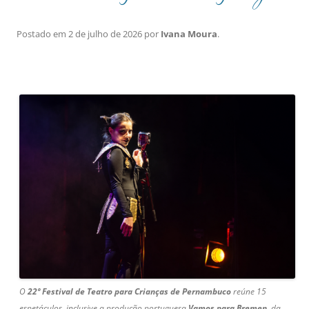
Postado em
2 de julho de 2026
por
Ivana Moura
.
O
22º Festival de Teatro para Crianças de Pernambuco
reúne 15
espetáculos, inclusive a produção portuguesa
Vamos para Bremen
, da