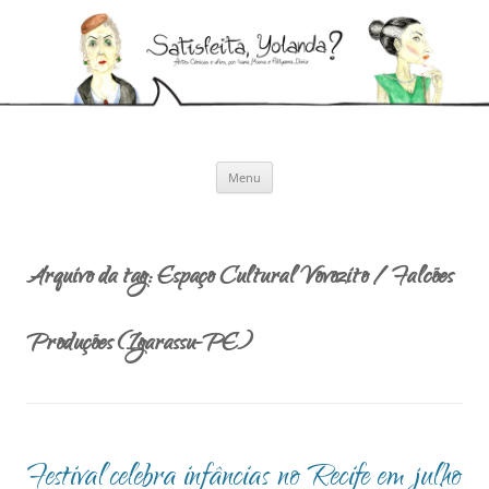
Pular
para
Satisfeita, Yolanda?
o
Artes cênicas e afins, por Ivana Moura e Pollyanna Diniz
conteúdo
Menu
Arquivo da tag:
Espaço Cultural Vovozito / Falcões
Produções (Igarassu-PE)
Festival celebra infâncias no Recife em julho