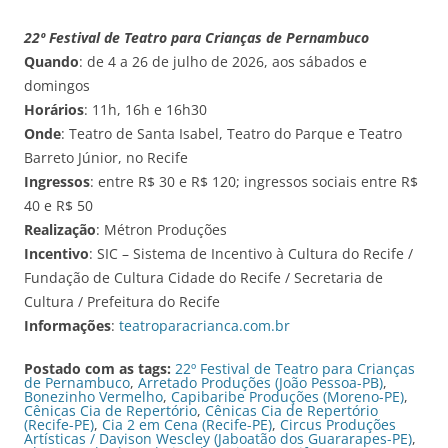
22º Festival de Teatro para Crianças de Pernambuco
Quando
: de 4 a 26 de julho de 2026, aos sábados e
domingos
Horários
: 11h, 16h e 16h30
Onde
: Teatro de Santa Isabel, Teatro do Parque e Teatro
Barreto Júnior, no Recife
Ingressos
: entre R$ 30 e R$ 120; ingressos sociais entre R$
40 e R$ 50
Realização
: Métron Produções
Incentivo
: SIC – Sistema de Incentivo à Cultura do Recife /
Fundação de Cultura Cidade do Recife / Secretaria de
Cultura / Prefeitura do Recife
Informações
:
teatroparacrianca.com.br
Postado com as tags:
22º Festival de Teatro para Crianças
de Pernambuco
,
Arretado Produções (João Pessoa-PB)
,
Bonezinho Vermelho
,
Capibaribe Produções (Moreno-PE)
,
Cênicas Cia de Repertório
,
Cênicas Cia de Repertório
(Recife-PE)
,
Cia 2 em Cena (Recife-PE)
,
Circus Produções
Artísticas / Davison Wescley (Jaboatão dos Guararapes-PE)
,