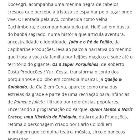
DoceAgri, acompanha uma menina negra de cabelos
crespos que percebe a tristeza se espalhar pelo lugar onde
vive. Orientada pela avó, conhecida como Velha
Cachimbeira, e acompanhada pelo pai, Helô sai em busca
do baobá sagrado, numa história que articula aventura,
ancestralidade e identidade.
João e o Pé de Feijão
, da
Capibaribe Produções, leva ao palco a narrativa do menino
que troca a vaca da família por feijões mágicos e sobe até o
território do gigante.
Os 3 Super Porquinhos
, de Roberto
Costa Produções / Yuri Costa, transforma o conto dos
porquinhos e do lobo em comédia musical. Já
Queijo &
Goiabada
, da Cia 2 em Cena, aparece como uma das
estreias da grade e parte de uma recriação para infâncias
de
Romeu e Julieta
, filtrada por referências populares.
Encerrando a programação do Parque,
Quem Mente o Nariz
Cresce, uma História de Pinóquio
, da Arretado Produções,
retoma o personagem criado por Carlo Collodi em
montagem que combina teatro, música, circo e bonecos
animados.