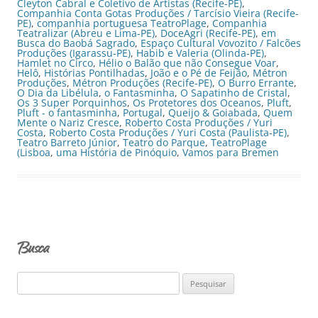
Cleyton Cabral e Coletivo de Artistas (Recife-PE)
,
Companhia Conta Gotas Produções / Tarcísio Vieira (Recife-
PE)
,
companhia portuguesa TeatroPlage
,
Companhia
Teatralizar (Abreu e Lima-PE)
,
DoceAgri (Recife-PE)
,
em
Busca do Baobá Sagrado
,
Espaço Cultural Vovozito / Falcões
Produções (Igarassu-PE)
,
Habib e Valeria (Olinda-PE)
,
Hamlet no Circo
,
Hélio o Balão que não Consegue Voar
,
Helô
,
Histórias Pontilhadas
,
João e o Pé de Feijão
,
Métron
Produções
,
Métron Produções (Recife-PE)
,
O Burro Errante
,
O Dia da Libélula
,
o Fantasminha
,
O Sapatinho de Cristal
,
Os 3 Super Porquinhos
,
Os Protetores dos Oceanos
,
Pluft
,
Pluft - o fantasminha
,
Portugal
,
Queijo & Goiabada
,
Quem
Mente o Nariz Cresce
,
Roberto Costa Produções / Yuri
Costa
,
Roberto Costa Produções / Yuri Costa (Paulista-PE)
,
Teatro Barreto Júnior
,
Teatro do Parque
,
TeatroPlage
(Lisboa
,
uma História de Pinóquio
,
Vamos para Bremen
Busca
P
e
s