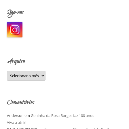
q
Siga-nos
u
i
s
a
r
p
o
Arquivo
r
:
A
r
q
u
i
v
o
Comentários
Anderson
em
Geninha da Rosa Borges faz 100 anos
Viva a atriz!