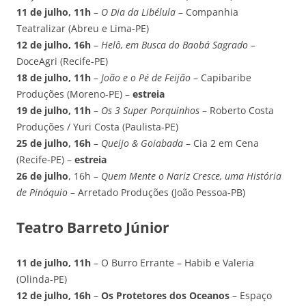
11 de julho, 11h
–
O Dia da Libélula
– Companhia
Teatralizar (Abreu e Lima-PE)
12 de julho, 16h
–
Helô, em Busca do Baobá Sagrado
–
DoceAgri (Recife-PE)
18 de julho, 11h
–
João e o Pé de Feijão
– Capibaribe
Produções (Moreno-PE) –
estreia
19 de julho, 11h
–
Os 3 Super Porquinhos
– Roberto Costa
Produções / Yuri Costa (Paulista-PE)
25 de julho, 16h
–
Queijo & Goiabada
– Cia 2 em Cena
(Recife-PE) –
estreia
26 de julho
, 16h –
Quem Mente o Nariz Cresce, uma História
de Pinóquio
– Arretado Produções (João Pessoa-PB)
Teatro Barreto Júnior
11 de julho, 11h
– O Burro Errante – Habib e Valeria
(Olinda-PE)
12 de julho, 16h
–
Os Protetores dos Oceanos
– Espaço