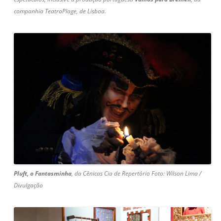
companhia TeatroPlage, de Lisboa.
Pluft, o Fantasminha
, da
Cênicas Cia de Repertório Foto: Wilson Lima /
Divulgação