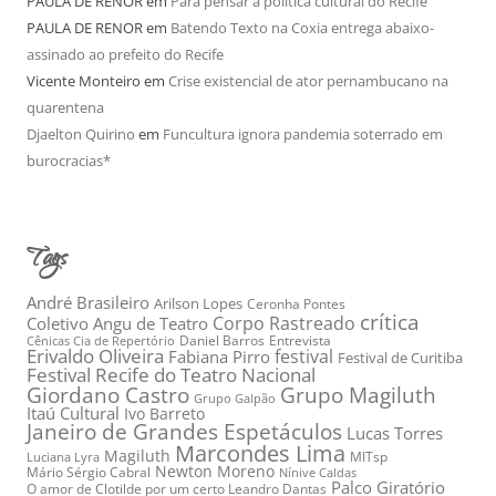
PAULA DE RENOR
em
Para pensar a política cultural do Recife
PAULA DE RENOR
em
Batendo Texto na Coxia entrega abaixo-
assinado ao prefeito do Recife
Vicente Monteiro
em
Crise existencial de ator pernambucano na
quarentena
Djaelton Quirino
em
Funcultura ignora pandemia soterrado em
burocracias*
Tags
André Brasileiro
Arilson Lopes
Ceronha Pontes
crítica
Corpo Rastreado
Coletivo Angu de Teatro
Daniel Barros
Entrevista
Cênicas Cia de Repertório
Erivaldo Oliveira
festival
Fabiana Pirro
Festival de Curitiba
Festival Recife do Teatro Nacional
Grupo Magiluth
Giordano Castro
Grupo Galpão
Itaú Cultural
Ivo Barreto
Janeiro de Grandes Espetáculos
Lucas Torres
Marcondes Lima
Magiluth
MITsp
Luciana Lyra
Newton Moreno
Mário Sérgio Cabral
Nínive Caldas
Palco Giratório
O amor de Clotilde por um certo Leandro Dantas