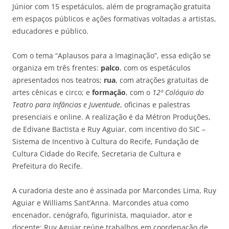
Júnior com 15 espetáculos, além de programação gratuita
em espaços públicos e ações formativas voltadas a artistas,
educadores e público.
Com o tema “Aplausos para a Imaginação”, essa edição se
organiza em três frentes:
palco
, com os espetáculos
apresentados nos teatros;
rua
, com atrações gratuitas de
artes cênicas e circo; e
formação
, com o
12º Colóquio do
Teatro para Infâncias e Juventude
, oficinas e palestras
presenciais e online. A realização é da Métron Produções,
de Edivane Bactista e Ruy Aguiar, com incentivo do SIC –
Sistema de Incentivo à Cultura do Recife, Fundação de
Cultura Cidade do Recife, Secretaria de Cultura e
Prefeitura do Recife.
A curadoria deste ano é assinada por Marcondes Lima, Ruy
Aguiar e Williams Sant’Anna. Marcondes atua como
encenador, cenógrafo, figurinista, maquiador, ator e
docente; Ruy Aguiar reúne trabalhos em coordenação de