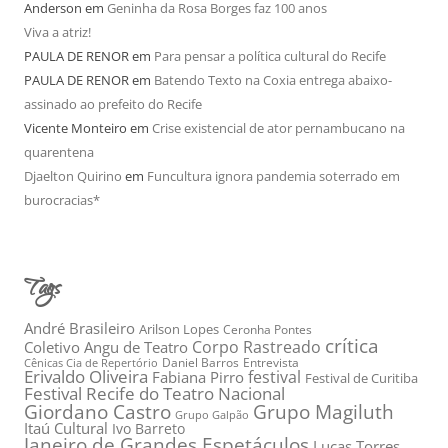
Anderson
em
Geninha da Rosa Borges faz 100 anos
Viva a atriz!
PAULA DE RENOR
em
Para pensar a política cultural do Recife
PAULA DE RENOR
em
Batendo Texto na Coxia entrega abaixo-
assinado ao prefeito do Recife
Vicente Monteiro
em
Crise existencial de ator pernambucano na
quarentena
Djaelton Quirino
em
Funcultura ignora pandemia soterrado em
burocracias*
Tags
André Brasileiro
Arilson Lopes
Ceronha Pontes
crítica
Corpo Rastreado
Coletivo Angu de Teatro
Daniel Barros
Entrevista
Cênicas Cia de Repertório
Erivaldo Oliveira
festival
Fabiana Pirro
Festival de Curitiba
Festival Recife do Teatro Nacional
Grupo Magiluth
Giordano Castro
Grupo Galpão
Itaú Cultural
Ivo Barreto
Janeiro de Grandes Espetáculos
Lucas Torres