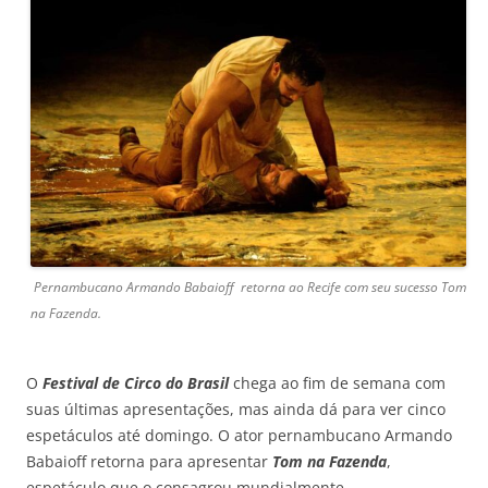
Pernambucano Armando Babaioff retorna ao Recife com seu sucesso Tom
na Fazenda.
O
Festival de Circo do Brasil
chega ao fim de semana com
suas últimas apresentações, mas ainda dá para ver cinco
espetáculos até domingo. O ator pernambucano Armando
Babaioff retorna para apresentar
Tom na Fazenda
,
espetáculo que o consagrou mundialmente .