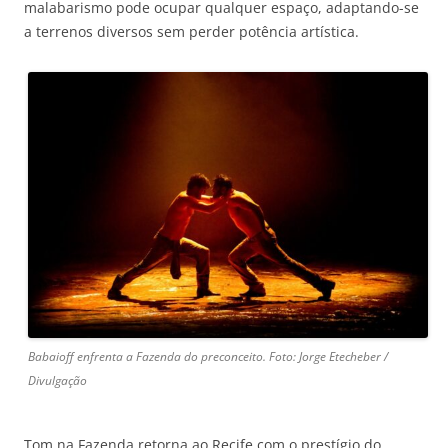
malabarismo pode ocupar qualquer espaço, adaptando-se
a terrenos diversos sem perder potência artística.
Babaioff enfrenta a Fazenda do preconceito. Foto: Jorge Etecheber /
Divulgação
Tom na Fazenda retorna ao Recife com o prestígio do