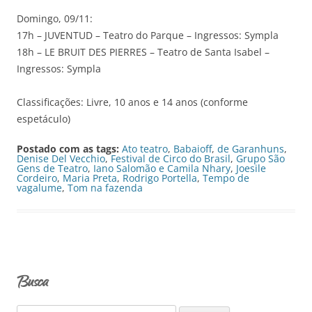
Domingo, 09/11:
17h – JUVENTUD – Teatro do Parque – Ingressos: Sympla
18h – LE BRUIT DES PIERRES – Teatro de Santa Isabel –
Ingressos: Sympla
Classificações: Livre, 10 anos e 14 anos (conforme
espetáculo)
Postado com as tags:
Ato teatro
,
Babaioff
,
de Garanhuns
,
Denise Del Vecchio
,
Festival de Circo do Brasil
,
Grupo São
Gens de Teatro
,
Iano Salomão e Camila Nhary
,
Joesile
Cordeiro
,
Maria Preta
,
Rodrigo Portella
,
Tempo de
vagalume
,
Tom na fazenda
Busca