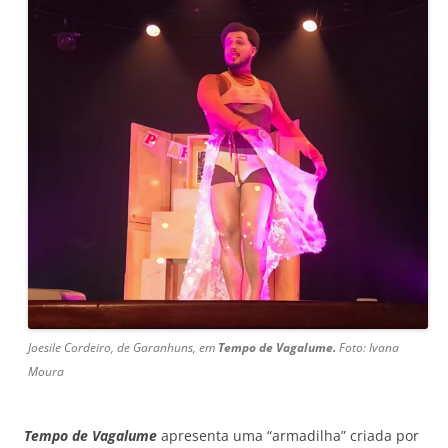
Joesile Cordeiro, de Garanhuns, em
Tempo de Vagalume.
Foto: Ivana
Moura
Tempo de Vagalume
apresenta uma “armadilha” criada por