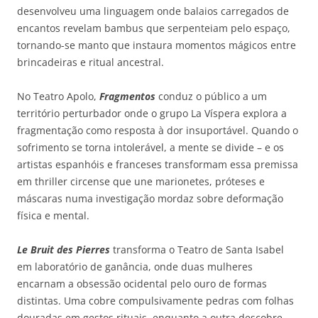
desenvolveu uma linguagem onde balaios carregados de
encantos revelam bambus que serpenteiam pelo espaço,
tornando-se manto que instaura momentos mágicos entre
brincadeiras e ritual ancestral.
No Teatro Apolo,
Fragmentos
conduz o público a um
território perturbador onde o grupo La Víspera explora a
fragmentação como resposta à dor insuportável. Quando o
sofrimento se torna intolerável, a mente se divide – e os
artistas espanhóis e franceses transformam essa premissa
em thriller circense que une marionetes, próteses e
máscaras numa investigação mordaz sobre deformação
física e mental.
Le Bruit des Pierres
transforma o Teatro de Santa Isabel
em laboratório de ganância, onde duas mulheres
encarnam a obsessão ocidental pelo ouro de formas
distintas. Uma cobre compulsivamente pedras com folhas
douradas em gestos rituais, enquanto a outra descobre