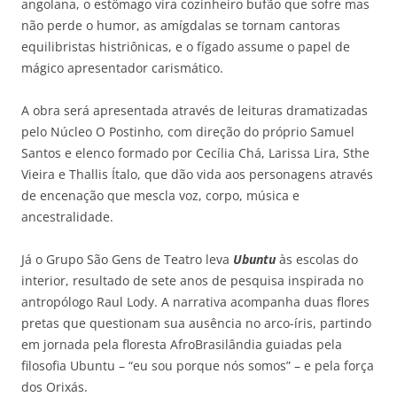
angolana, o estômago vira cozinheiro bufão que sofre mas
não perde o humor, as amígdalas se tornam cantoras
equilibristas histriônicas, e o fígado assume o papel de
mágico apresentador carismático.
A obra será apresentada através de leituras dramatizadas
pelo Núcleo O Postinho, com direção do próprio Samuel
Santos e elenco formado por Cecília Chá, Larissa Lira, Sthe
Vieira e Thallis Ítalo, que dão vida aos personagens através
de encenação que mescla voz, corpo, música e
ancestralidade.
Já o Grupo São Gens de Teatro leva
Ubuntu
às escolas do
interior, resultado de sete anos de pesquisa inspirada no
antropólogo Raul Lody. A narrativa acompanha duas flores
pretas que questionam sua ausência no arco-íris, partindo
em jornada pela floresta AfroBrasilândia guiadas pela
filosofia Ubuntu – “eu sou porque nós somos” – e pela força
dos Orixás.