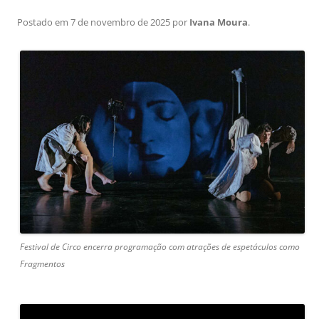
Postado em
7 de novembro de 2025
por
Ivana Moura
.
Festival de Circo encerra programação com atrações de espetáculos como
Fragmentos