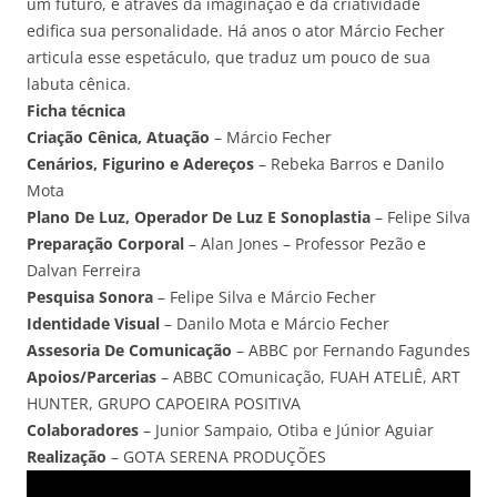
um futuro, e através da imaginação e da criatividade
edifica sua personalidade. Há anos o ator Márcio Fecher
articula esse espetáculo, que traduz um pouco de sua
labuta cênica.
Ficha técnica
Criação Cênica, Atuação
– Márcio Fecher
Cenários, Figurino e Adereços
– Rebeka Barros e Danilo
Mota
Plano De Luz, Operador De Luz E Sonoplastia
– Felipe Silva
Preparação Corporal
– Alan Jones – Professor Pezão e
Dalvan Ferreira
Pesquisa Sonora
– Felipe Silva e Márcio Fecher
Identidade Visual
– Danilo Mota e Márcio Fecher
Assesoria De Comunicação
– ABBC por Fernando Fagundes
Apoios/Parcerias
– ABBC COmunicação, FUAH ATELIÊ, ART
HUNTER, GRUPO CAPOEIRA POSITIVA
Colaboradores
– Junior Sampaio, Otiba e Júnior Aguiar
Realização
– GOTA SERENA PRODUÇÕES