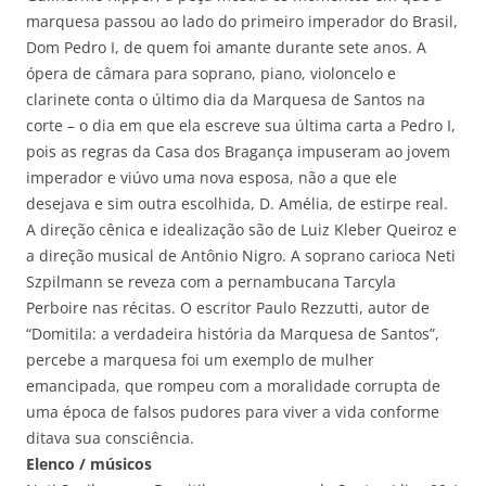
marquesa passou ao lado do primeiro imperador do Brasil,
Dom Pedro I, de quem foi amante durante sete anos. A
ópera de câmara para soprano, piano, violoncelo e
clarinete conta o último dia da Marquesa de Santos na
corte – o dia em que ela escreve sua última carta a Pedro I,
pois as regras da Casa dos Bragança impuseram ao jovem
imperador e viúvo uma nova esposa, não a que ele
desejava e sim outra escolhida, D. Amélia, de estirpe real.
A direção cênica e idealização são de Luiz Kleber Queiroz e
a direção musical de Antônio Nigro. A soprano carioca Neti
Szpilmann se reveza com a pernambucana Tarcyla
Perboire nas récitas. O escritor Paulo Rezzutti, autor de
“Domitila: a verdadeira história da Marquesa de Santos”,
percebe a marquesa foi um exemplo de mulher
emancipada, que rompeu com a moralidade corrupta de
uma época de falsos pudores para viver a vida conforme
ditava sua consciência.
Elenco / músicos