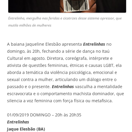
Entrelinha, mergulha nas feridas e cicatrizes desse sistema opressor, que
mutila milhões de mulheres
A baiana Jaqueline Elesbão apresenta
Entrelinhas
no
domingo, às 20h, fechando a série de dança no Itaú
Cultural em agosto. Diretora, coreógrafa, intérprete e
ativista de questões femininas, étnicas e causas LGBT, ela
aborda a temática da violência psicológica, emocional e
sexual contra a mulher, articulando um diálogo entre o
passado e o presente.
Entrelinhas
vasculha a mentalidade
escravocrata e o comportamento machista dominador, que
silencia a voz feminina com força física ou metafisica.
01/09/2019 DOMINGO – 20h às 20h35
Entrelinhas
Jaque Elesbão (BA)