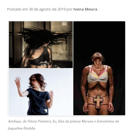
Postado em
30 de agosto de 2019
por
Ivana Moura
.
Antílope, de Flávia Pinheiro; Eu, Elas de Juliana Moraes e Entrelinhas de
Jaqueline Elesbão