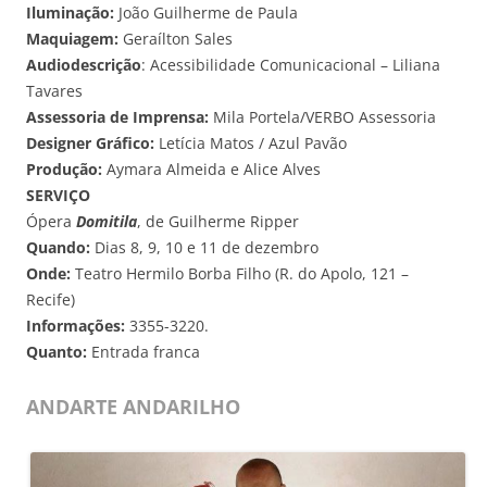
Iluminação:
João Guilherme de Paula
Maquiagem:
Geraílton Sales
Audiodescrição
: Acessibilidade Comunicacional – Liliana
Tavares
Assessoria de Imprensa:
Mila Portela/VERBO Assessoria
Designer Gráfico:
Letícia Matos / Azul Pavão
Produção:
Aymara Almeida e Alice Alves
SERVIÇO
Ópera
Domitila
, de Guilherme Ripper
Quando:
Dias 8, 9, 10 e 11 de dezembro
Onde:
Teatro Hermilo Borba Filho (R. do Apolo, 121 –
Recife)
Informações:
3355-3220.
Quanto:
Entrada franca
ANDARTE ANDARILHO