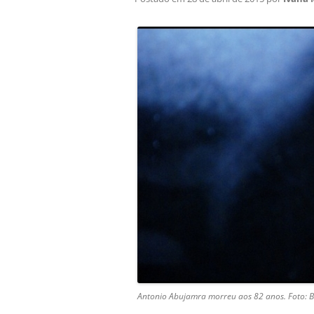
Antonio Abujamra morreu aos 82 anos. Foto: Be