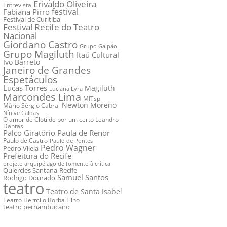
Erivaldo Oliveira
Entrevista
festival
Fabiana Pirro
Festival de Curitiba
Festival Recife do Teatro
Nacional
Giordano Castro
Grupo Galpão
Grupo Magiluth
Itaú Cultural
Ivo Barreto
Janeiro de Grandes
Espetáculos
Lucas Torres
Magiluth
Luciana Lyra
Marcondes Lima
MITsp
Newton Moreno
Mário Sérgio Cabral
Nínive Caldas
O amor de Clotilde por um certo Leandro
Dantas
Palco Giratório
Paula de Renor
Paulo de Castro
Paulo de Pontes
Pedro Wagner
Pedro Vilela
Prefeitura do Recife
projeto arquipélago de fomento à crítica
Quiercles Santana
Recife
Samuel Santos
Rodrigo Dourado
teatro
Teatro de Santa Isabel
Teatro Hermilo Borba Filho
teatro pernambucano