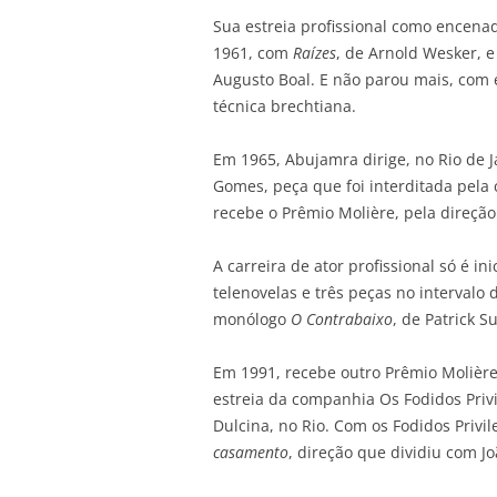
Sua estreia profissional como encenad
1961, com
Raízes
, de Arnold Wesker, e
Augusto Boal. E não parou mais, com es
técnica brechtiana.
Em 1965, Abujamra dirige, no Rio de
Gomes, peça que foi interditada pela
recebe o Prêmio Molière, pela direçã
A carreira de ator profissional só é i
telenovelas e três peças no interval
monólogo
O Contrabaixo
, de Patrick S
Em 1991, recebe outro Prêmio Molière
estreia da companhia Os Fodidos Priv
Dulcina, no Rio. Com os Fodidos Priv
casamento
, direção que dividiu com J