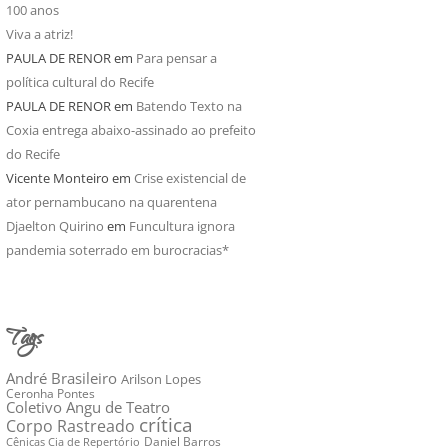
100 anos
Viva a atriz!
PAULA DE RENOR
em
Para pensar a
política cultural do Recife
PAULA DE RENOR
em
Batendo Texto na
Coxia entrega abaixo-assinado ao prefeito
do Recife
Vicente Monteiro
em
Crise existencial de
ator pernambucano na quarentena
Djaelton Quirino
em
Funcultura ignora
pandemia soterrado em burocracias*
Tags
André Brasileiro
Arilson Lopes
Ceronha Pontes
Coletivo Angu de Teatro
crítica
Corpo Rastreado
Daniel Barros
Cênicas Cia de Repertório