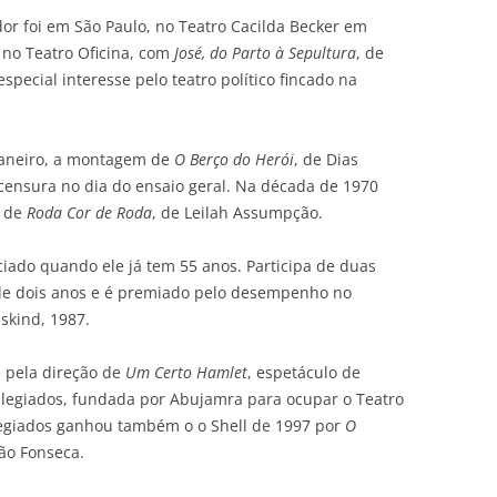
or foi em São Paulo, no Teatro Cacilda Becker em
 no Teatro Oficina, com
José, do Parto à Sepultura
, de
pecial interesse pelo teatro político fincado na
 Janeiro, a montagem de
O Berço do Herói
, de Dias
 censura no dia do ensaio geral. Na década de 1970
o de
Roda Cor de Roda
, de Leilah Assumpção.
niciado quando ele já tem 55 anos. Participa de duas
o de dois anos e é premiado pelo desempenho no
uskind, 1987.
 pela direção de
Um Certo Hamlet
, espetáculo de
ilegiados, fundada por Abujamra para ocupar o Teatro
ilegiados ganhou também o o Shell de 1997 por
O
oão Fonseca.