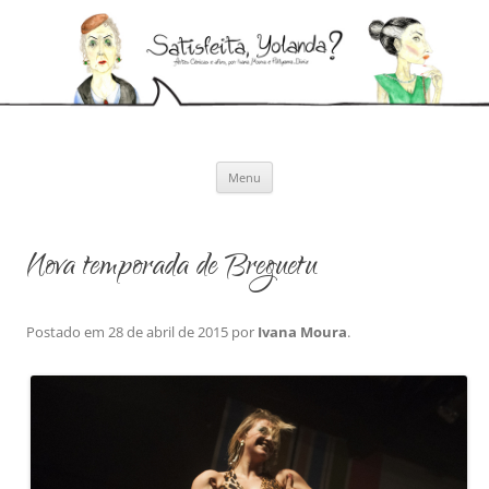
Pular
para
Satisfeita, Yolanda?
o
Artes cênicas e afins, por Ivana Moura e Pollyanna Diniz
conteúdo
Menu
Nova temporada de Breguetu
Postado em
28 de abril de 2015
por
Ivana Moura
.