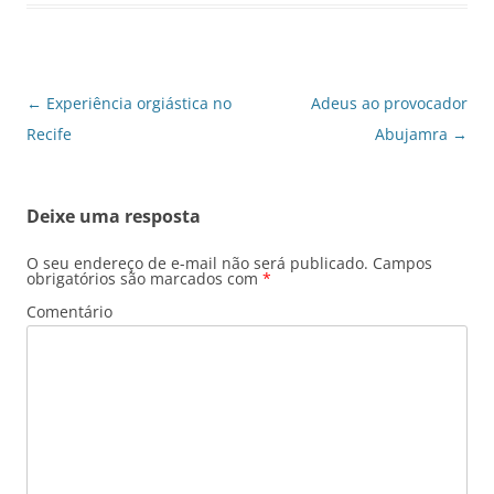
Navegação
←
Experiência orgiástica no
Adeus ao provocador
de
Recife
Abujamra
→
posts
Deixe uma resposta
O seu endereço de e-mail não será publicado.
Campos
obrigatórios são marcados com
*
Comentário