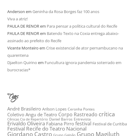
Anderson
em
Geninha da Rosa Borges faz 100 anos
Viva a atriz!
PAULA DE RENOR
em
Para pensar a política cultural do Recife
PAULA DE RENOR
em
Batendo Texto na Coxia entrega abaixo-
assinado ao prefeito do Recife
Vicente Monteiro
em
Crise existencial de ator pernambucano na
quarentena
Djaelton Quirino
em
Funcultura ignora pandemia soterrado em
burocracias*
Tags
André Brasileiro
Arilson Lopes
Ceronha Pontes
crítica
Corpo Rastreado
Coletivo Angu de Teatro
Daniel Barros
Entrevista
Cênicas Cia de Repertório
Erivaldo Oliveira
festival
Fabiana Pirro
Festival de Curitiba
Festival Recife do Teatro Nacional
Grupo Magiluth
Giordano Castro
Grupo Galpão