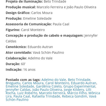
Projeto de Iluminação:
Beto Trindade
Produção musical:
Marcelo Ferreira e João Paulo Oliveira
Design Gráfico:
Carlos Moura
Produção:
Emeline Soledade
Assessoria de Comunicação:
Paula Caal
Figurino:
Carol Monteiro
Concepção e produção de cabelo e maquiagem:
Jennyfer
Caldas
Cenotécnico:
Eduardo Autran
Ator convidado:
Vavá Schön-Paulino
Colaboração:
Adelmo do Vale
Duração:
60’
Indicação:
16 anos
Postado com as tags:
Adelmo do Vale
,
Beto Trindade
,
Breguetu
,
Carlos Moura
,
Carol Monteiro
,
Eduardo Autran
,
Emeline Soledade
,
Gardênia Coleto
,
Grupo Experimental
,
Jennyfer Caldas
,
João Paulo Oliveira
,
Jorge Kildery
,
Lilli
Rocha
,
Luiz Roberto
,
Marcelo Ferreira
,
Márcio Filho
,
Mônica
Lira
,
Paula Caal
,
Rafaella Trindade
,
Rebeca Gondim
,
Vavá
Schön-Paulino