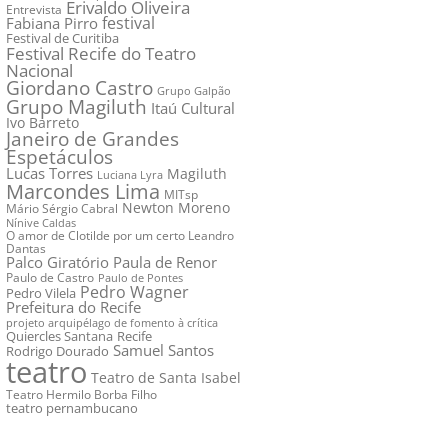
Erivaldo Oliveira
Entrevista
festival
Fabiana Pirro
Festival de Curitiba
Festival Recife do Teatro
Nacional
Giordano Castro
Grupo Galpão
Grupo Magiluth
Itaú Cultural
Ivo Barreto
Janeiro de Grandes
Espetáculos
Lucas Torres
Magiluth
Luciana Lyra
Marcondes Lima
MITsp
Newton Moreno
Mário Sérgio Cabral
Nínive Caldas
O amor de Clotilde por um certo Leandro
Dantas
Palco Giratório
Paula de Renor
Paulo de Castro
Paulo de Pontes
Pedro Wagner
Pedro Vilela
Prefeitura do Recife
projeto arquipélago de fomento à crítica
Quiercles Santana
Recife
Samuel Santos
Rodrigo Dourado
teatro
Teatro de Santa Isabel
Teatro Hermilo Borba Filho
teatro pernambucano