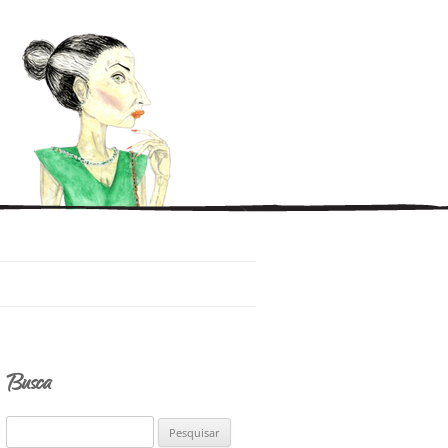
Busca
P