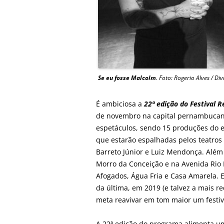
Se eu fosse Malcolm
. Foto: Rogerio Alves / Di
É ambiciosa a
22ª edição do Festival R
de novembro na capital pernambucana
espetáculos, sendo 15 produções do e
que estarão espalhadas pelos teatros 
Barreto Júnior e Luiz Mendonça. Além
Morro da Conceição e na Avenida Rio 
Afogados, Água Fria e Casa Amarela.
da última, em 2019 (e talvez a mais r
meta reavivar em tom maior um festiv
A 22ª edição do programa alimenta um