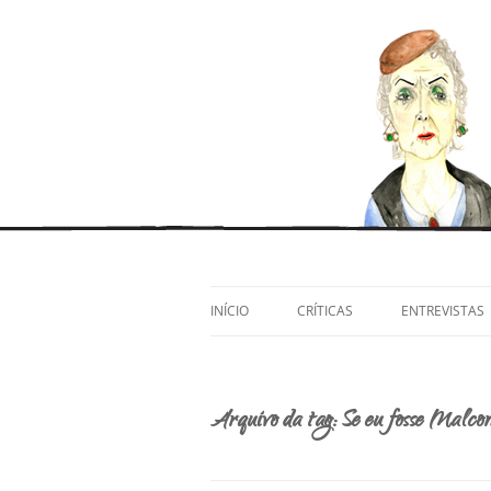
Pular
para
o
Artes cênicas e afins, por Ivana Moura e Po
Satisfeita, Yolanda?
conteúdo
INÍCIO
CRÍTICAS
ENTREVISTAS
Arquivo da tag:
Se eu fosse Malco