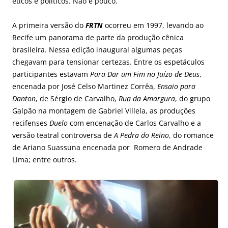
éticos e políticos. Não é pouco.
A primeira versão do
FRTN
ocorreu em 1997, levando ao
Recife um panorama de parte da produção cênica
brasileira. Nessa edição inaugural algumas peças
chegavam para tensionar certezas. Entre os espetáculos
participantes estavam
Para Dar um Fim no Juízo de Deus
,
encenada por José Celso Martinez Corrêa,
Ensaio para
Danton
, de Sérgio de Carvalho,
Rua da Amargura
, do grupo
Galpão na montagem de Gabriel Villela, as produções
recifenses
Duelo
com encenação de Carlos Carvalho e a
versão teatral controversa de
A Pedra do Reino
, do romance
de Ariano Suassuna encenada por Romero de Andrade
Lima; entre outros.