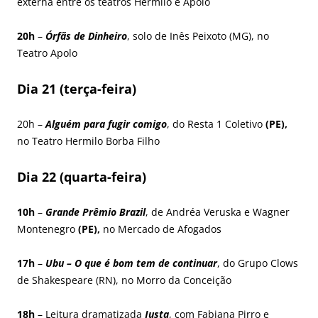
externa entre os teatros Hermilo e Apolo
20h
–
Órfãs de Dinheiro
, solo de Inês Peixoto (MG), no
Teatro Apolo
Dia 21 (terça-feira)
20h –
Alguém para fugir comigo
, do Resta 1 Coletivo
(PE),
no Teatro Hermilo Borba Filho
Dia 22 (quarta-feira)
10h
–
Grande Prêmio Brazil
, de Andréa Veruska e Wagner
Montenegro
(PE),
no Mercado de Afogados
17h
–
Ubu – O que é bom tem de continuar
, do Grupo Clows
de Shakespeare (RN), no Morro da Conceição
18h
– Leitura dramatizada
Justa
, com Fabiana Pirro e