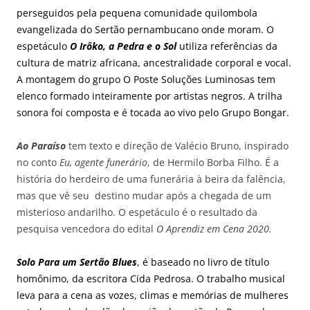
perseguidos pela pequena comunidade quilombola
evangelizada do Sertão pernambucano onde moram. O
espetáculo
O Irôko, a Pedra e o Sol
utiliza referências da
cultura de matriz africana, ancestralidade corporal e vocal.
A montagem do grupo O Poste Soluções Luminosas tem
elenco formado inteiramente por artistas negros. A trilha
sonora foi composta e é tocada ao vivo pelo Grupo Bongar.
Ao Paraíso
tem texto e direção de Valécio Bruno, inspirado
no conto
Eu, agente funerário
, de Hermilo Borba Filho. É a
história do herdeiro de uma funerária à beira da falência,
mas que vê seu destino mudar após a chegada de um
misterioso andarilho. O espetáculo é o resultado da
pesquisa vencedora do edital
O Aprendiz em Cena 2020.
Solo Para um Sertão Blues
, é baseado no livro de título
homônimo, da escritora Cida Pedrosa. O trabalho musical
leva para a cena as vozes, climas e memórias de mulheres