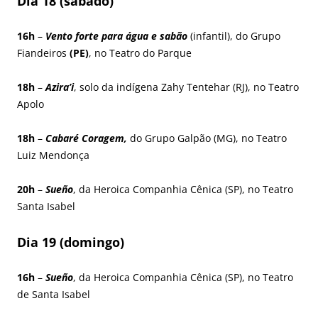
Dia 18 (sábado)
16h
–
Vento forte para água e sabão
(infantil), do Grupo
Fiandeiros
(PE)
, no Teatro do Parque
18h
–
Azira’i
, solo da indígena Zahy Tentehar (RJ), no Teatro
Apolo
18h
–
Cabaré Coragem,
do Grupo Galpão (MG), no Teatro
Luiz Mendonça
20h
–
Sueño
, da Heroica Companhia Cênica (SP), no Teatro
Santa Isabel
Dia 19 (domingo)
16h
–
Sueño
, da Heroica Companhia Cênica (SP), no Teatro
de Santa Isabel