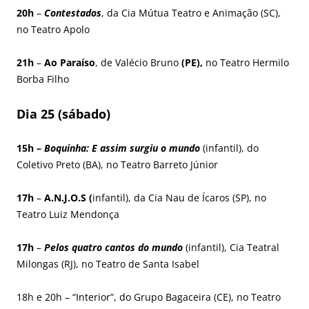
20h
–
Contestados
, da Cia Mútua Teatro e Animação (SC),
no Teatro Apolo
21h
–
Ao Paraíso
, de Valécio Bruno
(PE),
no Teatro Hermilo
Borba Filho
Dia 25 (sábado)
15h –
Boquinha: E assim surgiu o mundo
(infantil), do
Coletivo Preto (BA), no Teatro Barreto Júnior
17h
–
A.N.J.O.S (
infantil), da Cia Nau de Ícaros (SP), no
Teatro Luiz Mendonça
17h
–
Pelos quatro cantos do mundo
(infantil), Cia Teatral
Milongas (RJ), no Teatro de Santa Isabel
18h e 20h – “Interior”, do Grupo Bagaceira (CE), no Teatro