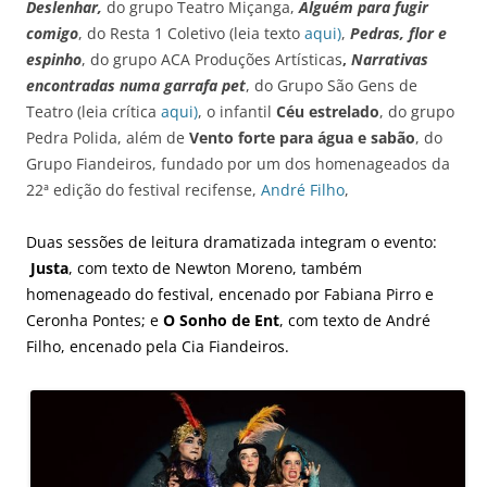
Deslenhar,
do grupo Teatro Miçanga,
Alguém para fugir
comigo
, do Resta 1 Coletivo (leia texto
aqui)
,
Pedras, flor e
espinho
, do grupo ACA Produções Artísticas
,
Narrativas
encontradas numa garrafa pet
, do Grupo São Gens de
Teatro (leia crítica
aqui)
, o infantil
Céu estrelado
, do grupo
Pedra Polida, além de
Vento forte para água e sabão
, do
Grupo Fiandeiros, fundado por um dos homenageados da
22ª edição do festival recifense,
André Filho
,
Duas sessões de leitura dramatizada integram o evento:
Justa
, com texto de Newton Moreno, também
homenageado do festival, encenado por Fabiana Pirro e
Ceronha Pontes; e
O Sonho de Ent
, com texto de André
Filho, encenado pela Cia Fiandeiros.