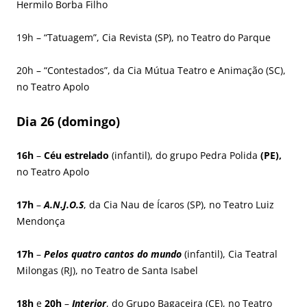
Hermilo Borba Filho
19h – “Tatuagem”, Cia Revista (SP), no Teatro do Parque
20h – “Contestados”, da Cia Mútua Teatro e Animação (SC),
no Teatro Apolo
Dia 26 (domingo)
16h
–
Céu estrelado
(infantil), do grupo Pedra Polida
(PE),
no Teatro Apolo
17h
–
A.N.J.O.S
, da Cia Nau de Ícaros (SP), no Teatro Luiz
Mendonça
17h
–
Pelos quatro cantos do mundo
(infantil), Cia Teatral
Milongas (RJ), no Teatro de Santa Isabel
18h
e
20h
–
Interior
, do Grupo Bagaceira (CE), no Teatro