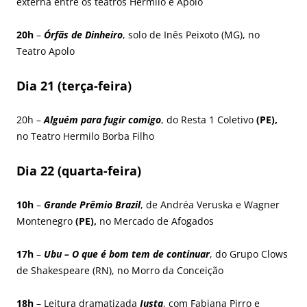
externa entre os teatros Hermilo e Apolo
20h
–
Órfãs de Dinheiro
, solo de Inês Peixoto (MG), no
Teatro Apolo
Dia 21 (terça-feira)
20h –
Alguém para fugir comigo
, do Resta 1 Coletivo
(PE),
no Teatro Hermilo Borba Filho
Dia 22 (quarta-feira)
10h
–
Grande Prêmio Brazil
, de Andréa Veruska e Wagner
Montenegro
(PE),
no Mercado de Afogados
17h
–
Ubu – O que é bom tem de continuar
, do Grupo Clows
de Shakespeare (RN), no Morro da Conceição
18h
– Leitura dramatizada
Justa
, com Fabiana Pirro e