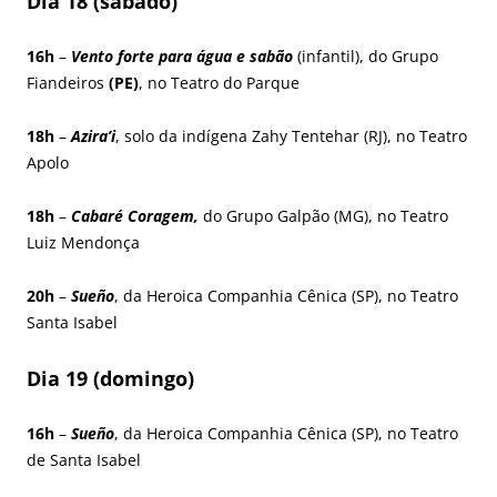
Dia 18 (sábado)
16h
–
Vento forte para água e sabão
(infantil), do Grupo
Fiandeiros
(PE)
, no Teatro do Parque
18h
–
Azira’i
, solo da indígena Zahy Tentehar (RJ), no Teatro
Apolo
18h
–
Cabaré Coragem,
do Grupo Galpão (MG), no Teatro
Luiz Mendonça
20h
–
Sueño
, da Heroica Companhia Cênica (SP), no Teatro
Santa Isabel
Dia 19 (domingo)
16h
–
Sueño
, da Heroica Companhia Cênica (SP), no Teatro
de Santa Isabel