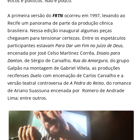
éticos e políticos. Não é pouco.
A primeira versão do
FRTN
ocorreu em 1997, levando ao
Recife um panorama de parte da produção cênica
brasileira. Nessa edição inaugural algumas peças
chegavam para tensionar certezas. Entre os espetáculos
participantes estavam
Para Dar um Fim no Juízo de Deus
,
encenada por José Celso Martinez Corrêa,
Ensaio para
Danton
, de Sérgio de Carvalho,
Rua da Amargura
, do grupo
Galpão na montagem de Gabriel Villela, as produções
recifenses
Duelo
com encenação de Carlos Carvalho e a
versão teatral controversa de
A Pedra do Reino
, do romance
de Ariano Suassuna encenada por Romero de Andrade
Lima; entre outros.