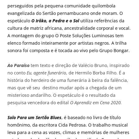
perseguidos pela pequena comunidade quilombola
evangelizada do Sertão pernambucano onde moram. O
espetáculo
O Irôko, a Pedra e o Sol
utiliza referências da
cultura de matriz africana, ancestralidade corporal e vocal.
A montagem do grupo O Poste Soluções Luminosas tem
elenco formado inteiramente por artistas negros. A trilha
sonora foi composta e é tocada ao vivo pelo Grupo Bongar.
Ao Paraíso
tem texto e direção de Valécio Bruno, inspirado
no conto
Eu, agente funerário
, de Hermilo Borba Filho. É a
história do herdeiro de uma funerária à beira da falência,
mas que vê seu destino mudar após a chegada de um
misterioso andarilho. O espetáculo é o resultado da
pesquisa vencedora do edital
O Aprendiz em Cena 2020.
Solo Para um Sertão Blues
, é baseado no livro de título
homônimo, da escritora Cida Pedrosa. O trabalho musical
leva para a cena as vozes, climas e memórias de mulheres