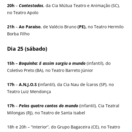
20h
–
Contestados
, da Cia Mútua Teatro e Animação (SC),
no Teatro Apolo
21h
–
Ao Paraíso
, de Valécio Bruno
(PE),
no Teatro Hermilo
Borba Filho
Dia 25 (sábado)
15h –
Boquinha: E assim surgiu o mundo
(infantil), do
Coletivo Preto (BA), no Teatro Barreto Júnior
17h
–
A.N.J.O.S (
infantil), da Cia Nau de Ícaros (SP), no
Teatro Luiz Mendonça
17h
–
Pelos quatro cantos do mundo
(infantil), Cia Teatral
Milongas (RJ), no Teatro de Santa Isabel
18h e 20h – “Interior”, do Grupo Bagaceira (CE), no Teatro