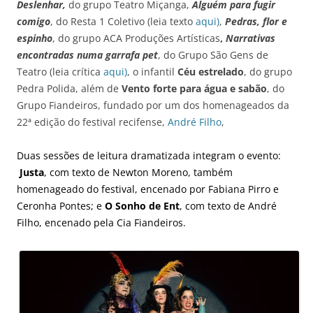
Deslenhar,
do grupo Teatro Miçanga,
Alguém para fugir
comigo
, do Resta 1 Coletivo (leia texto
aqui)
,
Pedras, flor e
espinho
, do grupo ACA Produções Artísticas
,
Narrativas
encontradas numa garrafa pet
, do Grupo São Gens de
Teatro (leia crítica
aqui)
, o infantil
Céu estrelado
, do grupo
Pedra Polida, além de
Vento forte para água e sabão
, do
Grupo Fiandeiros, fundado por um dos homenageados da
22ª edição do festival recifense,
André Filho
,
Duas sessões de leitura dramatizada integram o evento:
Justa
, com texto de Newton Moreno, também
homenageado do festival, encenado por Fabiana Pirro e
Ceronha Pontes; e
O Sonho de Ent
, com texto de André
Filho, encenado pela Cia Fiandeiros.