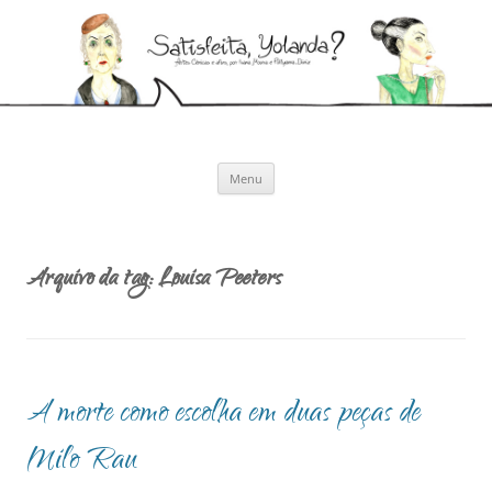
Pular
para
Satisfeita, Yolanda?
o
Artes cênicas e afins, por Ivana Moura e Pollyanna Diniz
conteúdo
Menu
Arquivo da tag:
Louisa Peeters
A morte como escolha em duas peças de
Milo Rau