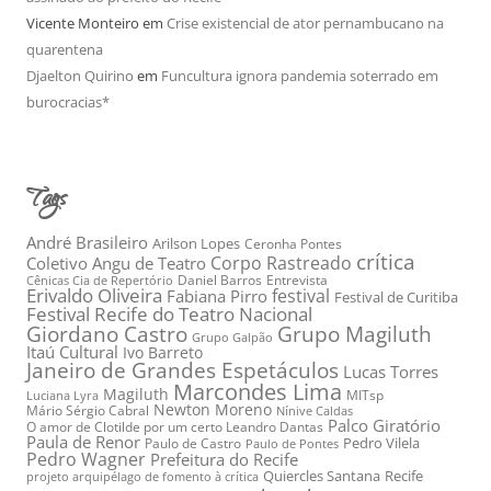
Vicente Monteiro
em
Crise existencial de ator pernambucano na
quarentena
Djaelton Quirino
em
Funcultura ignora pandemia soterrado em
burocracias*
Tags
André Brasileiro
Arilson Lopes
Ceronha Pontes
crítica
Corpo Rastreado
Coletivo Angu de Teatro
Daniel Barros
Entrevista
Cênicas Cia de Repertório
Erivaldo Oliveira
festival
Fabiana Pirro
Festival de Curitiba
Festival Recife do Teatro Nacional
Grupo Magiluth
Giordano Castro
Grupo Galpão
Itaú Cultural
Ivo Barreto
Janeiro de Grandes Espetáculos
Lucas Torres
Marcondes Lima
Magiluth
MITsp
Luciana Lyra
Newton Moreno
Mário Sérgio Cabral
Nínive Caldas
Palco Giratório
O amor de Clotilde por um certo Leandro Dantas
Paula de Renor
Pedro Vilela
Paulo de Castro
Paulo de Pontes
Pedro Wagner
Prefeitura do Recife
Quiercles Santana
Recife
projeto arquipélago de fomento à crítica