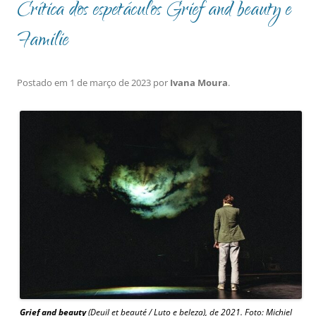
Crítica dos espetáculos Grief and beauty e
Familie
Postado em
1 de março de 2023
por
Ivana Moura
.
Grief and beauty
(Deuil et beauté / Luto e beleza), de 2021. Foto: Michiel