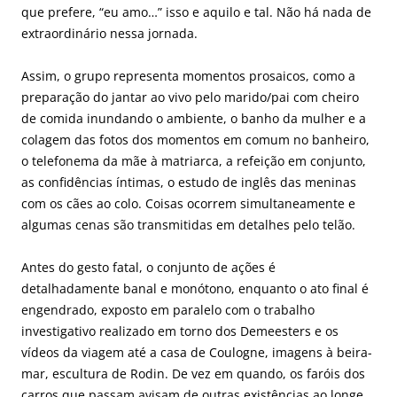
que prefere, “eu amo…” isso e aquilo e tal. Não há nada de
extraordinário nessa jornada.
Assim, o grupo representa momentos prosaicos, como a
preparação do jantar ao vivo pelo marido/pai com cheiro
de comida inundando o ambiente, o banho da mulher e a
colagem das fotos dos momentos em comum no banheiro,
o telefonema da mãe à matriarca, a refeição em conjunto,
as confidências íntimas, o estudo de inglês das meninas
com os cães ao colo. Coisas ocorrem simultaneamente e
algumas cenas são transmitidas em detalhes pelo telão.
Antes do gesto fatal, o conjunto de ações é
detalhadamente banal e monótono, enquanto o ato final é
engendrado, exposto em paralelo com o trabalho
investigativo realizado em torno dos Demeesters e os
vídeos da viagem até a casa de Coulogne, imagens à beira-
mar, escultura de Rodin. De vez em quando, os faróis dos
carros que passam avisam de outras existências ao longe.