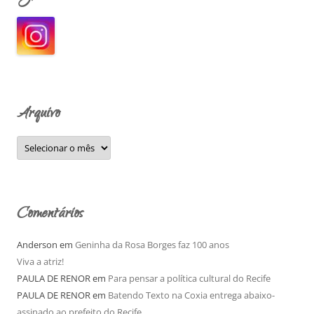
i
s
a
r
p
o
Arquivo
r
:
A
r
q
u
i
v
o
Comentários
Anderson
em
Geninha da Rosa Borges faz 100 anos
Viva a atriz!
PAULA DE RENOR
em
Para pensar a política cultural do Recife
PAULA DE RENOR
em
Batendo Texto na Coxia entrega abaixo-
assinado ao prefeito do Recife