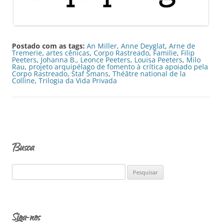
Postado com as tags:
An Miller
,
Anne Deyglat
,
Arne de
Tremerie
,
artes cênicas
,
Corpo Rastreado
,
Familie
,
Filip
Peeters
,
Johanna B.
,
Leonce Peeters
,
Louisa Peeters
,
Milo
Rau
,
projeto arquipélago de fomento à crítica apoiado pela
Corpo Rastreado
,
Staf Smans
,
Théâtre national de la
Colline
,
Trilogia da Vida Privada
Busca
P
e
s
q
Siga-nos
u