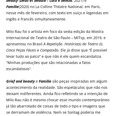
beauty
(
Deuil et beauté
/
Luto e beleza
; 2021) e
Familie
(2020) no La Colline Théatre National, em Paris,
nesse mês de fevereiro, com texto em suíço e legendas em
inglês e francês simultaneamente.
Milo Rau foi o artista em foco da sexta edição da Mostra
Internacional de Teatro de São Paulo – MITsp, em 2019, e
apresentou no Brasil
A Repetição. História(s) do Teatro (I)
,
Cinco Peças Fáceis
e
Compaixão
. Ele já disse que “É possível
levar tudo ao palco” e que não é ele quem escandaliza.
“Minhas produções que são relacionadas a fatos
escandalosos”.
Grief and beauty
e
Familie
são peças inspiradas em algum
acontecimento da realidade. São espetáculos que não nos
deixam indiferentes. Ainda fico refletindo se a intenção de
Milo Rau não é mesmo chocar esse mundo contemporâneo
já tão abarrotado de coisas de todo o tipo e imagens que
se derramam de violência. Nem se Sontag poderia me