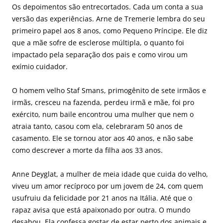
Os depoimentos são entrecortados. Cada um conta a sua
versão das experiências. Arne de Tremerie lembra do seu
primeiro papel aos 8 anos, como Pequeno Príncipe. Ele diz
que a mãe sofre de esclerose múltipla, o quanto foi
impactado pela separação dos pais e como virou um
exímio cuidador.
O homem velho Staf Smans, primogênito de sete irmãos e
irmãs, cresceu na fazenda, perdeu irmã e mãe, foi pro
exército, num baile encontrou uma mulher que nem o
atraia tanto, casou com ela, celebraram 50 anos de
casamento. Ele se tornou ator aos 40 anos, e não sabe
como descrever a morte da filha aos 33 anos.
Anne Deyglat, a mulher de meia idade que cuida do velho,
viveu um amor recíproco por um jovem de 24, com quem
usufruiu da felicidade por 21 anos na Itália. Até que o
rapaz avisa que está apaixonado por outra. O mundo
desabou. Ela confessa gostar de estar perto dos animais e