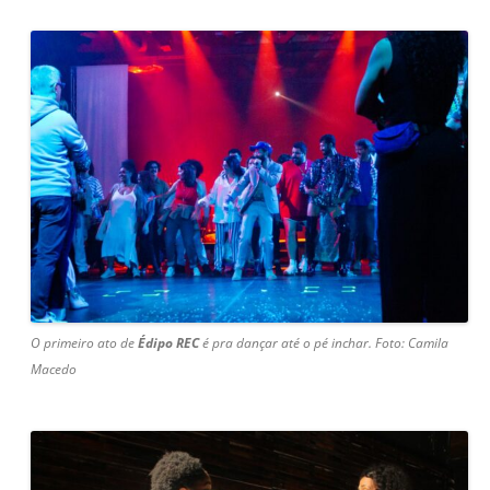
O primeiro ato de
Édipo REC
é pra dançar até o pé inchar. Foto: Camila
Macedo