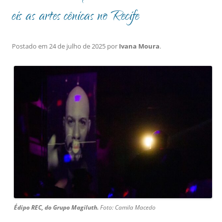
eis as artes cênicas no Recife
Postado em
24 de julho de 2025
por
Ivana Moura
.
Édipo REC, do Grupo Magiluth.
Foto: Camila Macedo