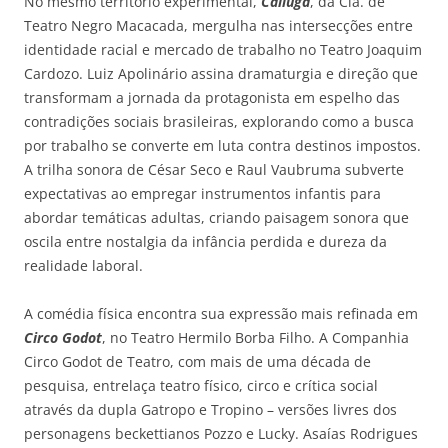
No mesmo território experimental,
Caliuga
, da Cia. de
Teatro Negro Macacada, mergulha nas intersecções entre
identidade racial e mercado de trabalho no Teatro Joaquim
Cardozo. Luiz Apolinário assina dramaturgia e direção que
transformam a jornada da protagonista em espelho das
contradições sociais brasileiras, explorando como a busca
por trabalho se converte em luta contra destinos impostos.
A trilha sonora de César Seco e Raul Vaubruma subverte
expectativas ao empregar instrumentos infantis para
abordar temáticas adultas, criando paisagem sonora que
oscila entre nostalgia da infância perdida e dureza da
realidade laboral.
A comédia física encontra sua expressão mais refinada em
Circo Godot
, no Teatro Hermilo Borba Filho. A Companhia
Circo Godot de Teatro, com mais de uma década de
pesquisa, entrelaça teatro físico, circo e crítica social
através da dupla Gatropo e Tropino – versões livres dos
personagens beckettianos Pozzo e Lucky. Asaías Rodrigues