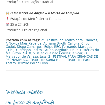
Produção: Circulação estadual
O Massacre de Angico – A Morte de Lampião
Estação do Metrô, Serra Talhada
25 a 27, 20h
Produção: Projeto regional
Postado com as tags:
21º Festival de Teatro para Crianças
,
A Noviça Mais Rebelde
,
Adriana Birolli
,
Caliuga
,
Circo
Godot
,
Diogo Camargos
,
Édipo REC
,
Fernando Marques
(Lubi)
,
Giordano Castro
,
Grupo Magiluth
,
Hélio
,
Histórias do
Meu Povo
,
NÃO!
,
o Balão que não Consegue Voar
,
O
Mercador de Veneza
,
tags: 21 FESTIVAL PARA CRIANÇAS DE
PERNAMBUCO
,
Teatro de Santa Isabel
,
Teatro do Parque
,
Teatro Hermilo Borba Filho
Potência criativa
em busca de amplitude