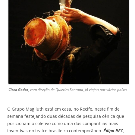
Circo Godot
, com direção de Quiecles Santana, já viajou por vários países
O Grupo Magiluth está em casa, no Recife, neste fim de
semana festejando duas décadas de pesquisa cênica que
posicionam o coletivo como uma das companhias mais
inventivas do teatro brasileiro contemporâneo.
Édipo REC
,