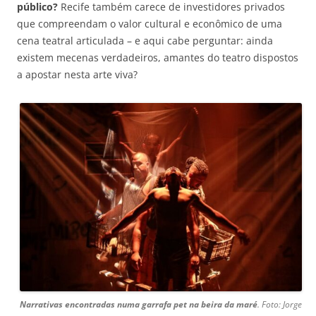
público?
Recife também carece de investidores privados
que compreendam o valor cultural e econômico de uma
cena teatral articulada
– e aqui cabe perguntar: ainda
existem mecenas verdadeiros, amantes do teatro dispostos
a apostar nesta arte viva?
Narrativas encontradas numa garrafa pet na beira da maré
. Foto: Jorge