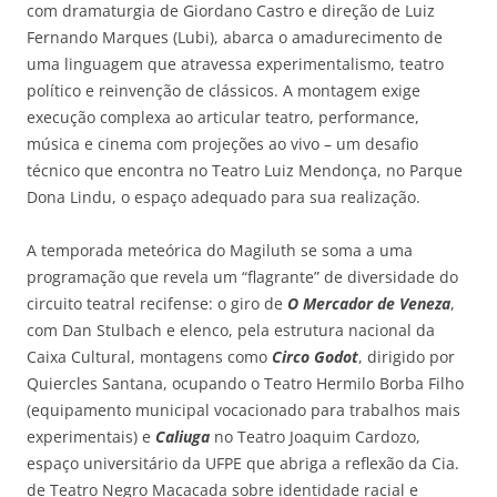
com dramaturgia de Giordano Castro e direção de Luiz
Fernando Marques (
Lubi
), abarca o amadurecimento de
uma linguagem que atravessa experimentalismo, teatro
político e reinvenção de clássicos. A montagem exige
execução complexa ao articular teatro, performance,
música e cinema com projeções ao vivo
– um desafio
t
écnico que encontra no Teatro Luiz Mendonça, no Parque
Dona Lindu, o espaço adequado para sua realização.
A temporada meteórica do Magiluth se soma a uma
programação que revela um “flagrante” de diversidade do
circuito teatral recifense: o giro de
O Mercador de Veneza
,
com Dan Stulbach e elenco, pela estrutura nacional da
Caixa Cultural, montagens como
Circo Godot
, dirigido por
Quiercles Santana, ocupando o Teatro Hermilo Borba Filho
(
equipamento municipal vocacionado para trabalhos mais
experimentais) e
Caliuga
no Teatro Joaquim Cardozo,
espa
ço universitário da UFPE que abriga a reflexão da Cia.
de Teatro Negro Macacada sobre identidade racial e