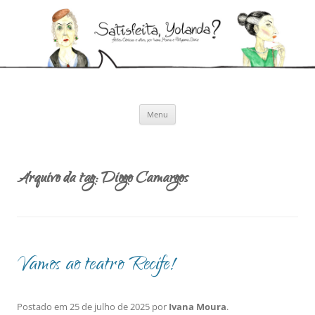
Pular
para
Satisfeita, Yolanda?
o
Artes cênicas e afins, por Ivana Moura e Pollyanna Diniz
conteúdo
Menu
Arquivo da tag:
Diogo Camargos
Vamos ao teatro Recife!
Postado em
25 de julho de 2025
por
Ivana Moura
.