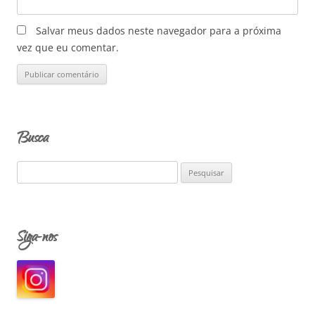
Salvar meus dados neste navegador para a próxima
vez que eu comentar.
Busca
P
e
s
q
Siga-nos
u
i
s
a
r