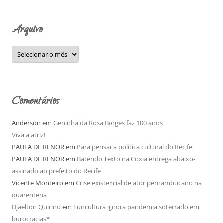
p
o
Arquivo
r
:
A
r
q
u
i
v
o
Comentários
Anderson
em
Geninha da Rosa Borges faz 100 anos
Viva a atriz!
PAULA DE RENOR
em
Para pensar a política cultural do Recife
PAULA DE RENOR
em
Batendo Texto na Coxia entrega abaixo-
assinado ao prefeito do Recife
Vicente Monteiro
em
Crise existencial de ator pernambucano na
quarentena
Djaelton Quirino
em
Funcultura ignora pandemia soterrado em
burocracias*