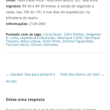
Onde:
Teatro Boa Vista – Rua Dom Bosco, 551, Boa Vista
Ingresso:
R$ 60 e R$ 30 (meia), à venda de segunda a
sexta, das 10h às 17h, e nos dias do espetáculo, na
bilheteria do teatro
Informações:
2129-5961
Postado com as tags:
Carla Faour
,
Célio Pontes
,
Diógenes
D. Lima
,
espetáculo Obsessão
,
Henrique Celibi
,
Henrique
Tavares
,
Nilza Lisboa
,
Silvio Pinto
,
Simone Figueirêdo
,
Tarcísio Vieira
,
Ulisses Dornelas
Navegação
←
Glauber fala para Jomard e
Todo dia morre um Sam
→
de
Arraes
posts
Deixe uma resposta
O seu endereço de e-mail não será publicado.
Campos