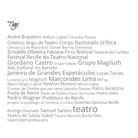
Tags
André Brasileiro
Arilson Lopes
Ceronha Pontes
crítica
Corpo Rastreado
Coletivo Angu de Teatro
Daniel Barros
Entrevista
Cênicas Cia de Repertório
Erivaldo Oliveira
festival
Fabiana Pirro
Festival de Curitiba
Festival Recife do Teatro Nacional
Grupo Magiluth
Giordano Castro
Grupo Galpão
Itaú Cultural
Ivo Barreto
Janeiro de Grandes Espetáculos
Lucas Torres
Marcondes Lima
Magiluth
MITsp
Luciana Lyra
Newton Moreno
Mário Sérgio Cabral
Nínive Caldas
Palco Giratório
O amor de Clotilde por um certo Leandro Dantas
Paula de Renor
Pedro Vilela
Paulo de Castro
Paulo de Pontes
Pedro Wagner
Prefeitura do Recife
Quiercles Santana
Recife
projeto arquipélago de fomento à crítica
teatro
Samuel Santos
Rodrigo Dourado
Teatro de Santa Isabel
Teatro Hermilo Borba Filho
teatro pernambucano