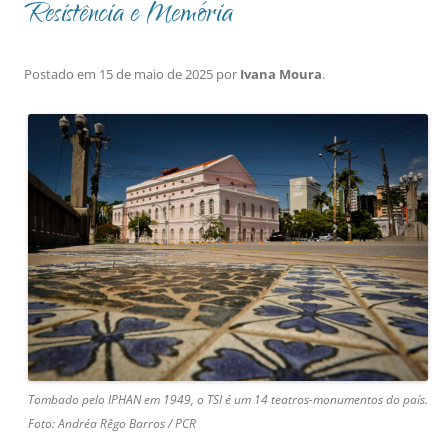
Resistência e Memória
Postado em
15 de maio de 2025
por
Ivana Moura
.
Tombado pelo IPHAN em 1949, o TSI é um 14 teatros-monumentos do país.
Foto: Andréa Rêgo Barros / PCR