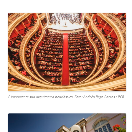
É impactante sua arquitetura neoclássica. Foto: Andréa Rêgo Barros / PCR