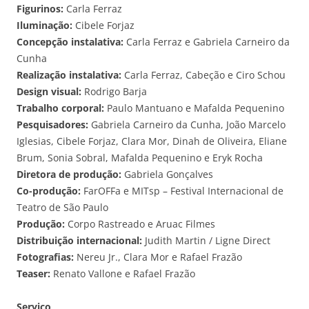
Figurinos:
Carla Ferraz
Iluminação:
Cibele Forjaz
Concepção instalativa:
Carla Ferraz e Gabriela Carneiro da
Cunha
Realização instalativa:
Carla Ferraz, Cabeção e Ciro Schou
Design visual:
Rodrigo Barja
Trabalho corporal:
Paulo Mantuano e Mafalda Pequenino
Pesquisadores:
Gabriela Carneiro da Cunha, João Marcelo
Iglesias, Cibele Forjaz, Clara Mor, Dinah de Oliveira, Eliane
Brum, Sonia Sobral, Mafalda Pequenino e Eryk Rocha
Diretora de produção:
Gabriela Gonçalves
Co-produção:
FarOFFa e MITsp – Festival Internacional de
Teatro de São Paulo
Produção:
Corpo Rastreado e Aruac Filmes
Distribuição internacional:
Judith Martin / Ligne Direct
Fotografias:
Nereu Jr., Clara Mor e Rafael Frazão
Teaser:
Renato Vallone e Rafael Frazão
Serviço