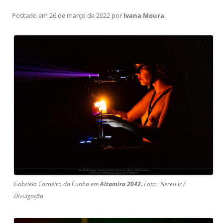
Postado em
26 de março de 2022
por
Ivana Moura
.
Gabriela Carneiro da Cunha em
Altamira
2042.
Foto:
Nereu Jr /
Divulgação