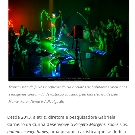
Transmissão de fluxos e refluxos do rio e relatos de habitantes ribeirinhos
e indígenas contam da devastação causada pela hidrelétrica de Belo
Monte. Foto:
Nereu Jr / Divulgação
Desde 2013, a atriz, diretora e pesquisadora Gabriela
Carneiro da Cunha desenvolve o
Projeto Margens: sobre rios,
buiúnas e vaga-lumes
, uma pesquisa artística que se dedica