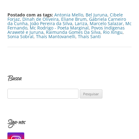
Postado com as tags:
Antonia Mello
,
Bel Juruna
,
Cibele
Forjaz
,
Dinah de Oliveira
,
Eliane Brum
,
Gabriela Carneiro
da Cunha
,
João Pereira da Silva
,
Lariza
,
Marcelo Salazar
,
Mc
Fernando
,
Mc Rodrigo - Poeta Marginal
,
Povos Indígenas
Araweté e Juruna
,
Raimunda Gomes Da Silva
,
Rio Xingu
,
Sonia Sobral
,
Thaís Mantovanelli
,
Thaís Santi
Busca
P
e
s
q
Siga-nos
u
i
s