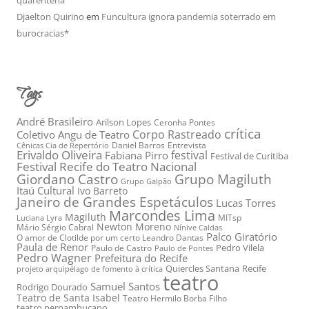
quarentena
Djaelton Quirino
em
Funcultura ignora pandemia soterrado em
burocracias*
Tags
André Brasileiro
Arilson Lopes
Ceronha Pontes
crítica
Corpo Rastreado
Coletivo Angu de Teatro
Daniel Barros
Entrevista
Cênicas Cia de Repertório
Erivaldo Oliveira
festival
Fabiana Pirro
Festival de Curitiba
Festival Recife do Teatro Nacional
Grupo Magiluth
Giordano Castro
Grupo Galpão
Itaú Cultural
Ivo Barreto
Janeiro de Grandes Espetáculos
Lucas Torres
Marcondes Lima
Magiluth
MITsp
Luciana Lyra
Newton Moreno
Mário Sérgio Cabral
Nínive Caldas
Palco Giratório
O amor de Clotilde por um certo Leandro Dantas
Paula de Renor
Pedro Vilela
Paulo de Castro
Paulo de Pontes
Pedro Wagner
Prefeitura do Recife
Quiercles Santana
Recife
projeto arquipélago de fomento à crítica
teatro
Samuel Santos
Rodrigo Dourado
Teatro de Santa Isabel
Teatro Hermilo Borba Filho
teatro pernambucano