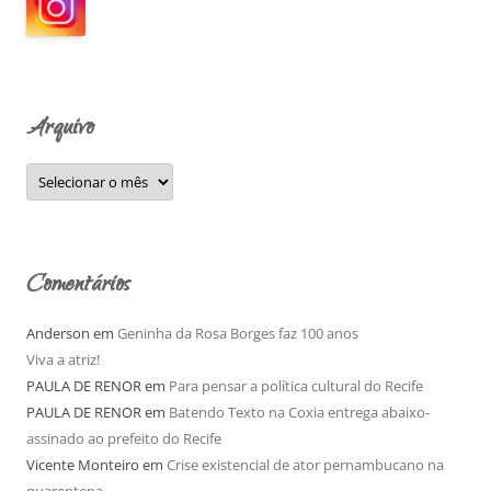
a
r
p
o
Arquivo
r
:
A
r
q
u
i
v
o
Comentários
Anderson
em
Geninha da Rosa Borges faz 100 anos
Viva a atriz!
PAULA DE RENOR
em
Para pensar a política cultural do Recife
PAULA DE RENOR
em
Batendo Texto na Coxia entrega abaixo-
assinado ao prefeito do Recife
Vicente Monteiro
em
Crise existencial de ator pernambucano na