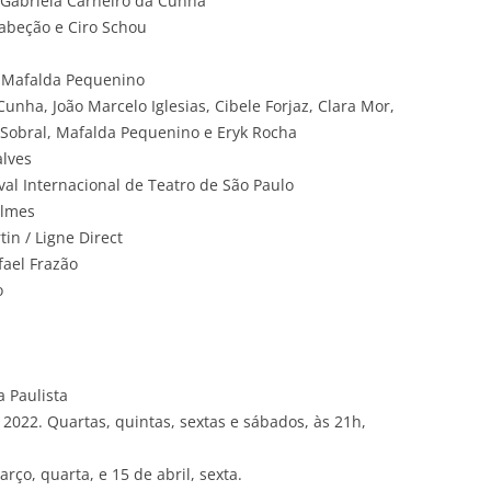
e Gabriela Carneiro da Cunha
Cabeção e Ciro Schou
 Mafalda Pequenino
unha, João Marcelo Iglesias, Cibele Forjaz, Clara Mor,
a Sobral, Mafalda Pequenino e Eryk Rocha
lves
val Internacional de Teatro de São Paulo
ilmes
tin / Ligne Direct
fael Frazão
o
a Paulista
 2022. Quartas, quintas, sextas e sábados, às 21h,
ço, quarta, e 15 de abril, sexta.