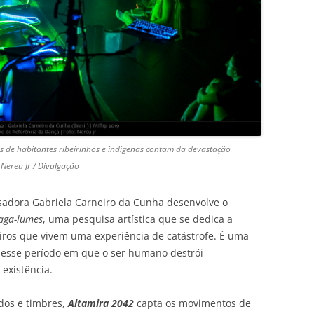
tos de habitantes ribeirinhos e indígenas contam da devastação
Nereu Jr / Divulgação
isadora Gabriela Carneiro da Cunha desenvolve o
vaga-lumes
, uma pesquisa artística que se dedica a
eiros que vivem uma experiência de catástrofe. É uma
 esse período em que o ser humano destrói
 existência.
dos e timbres,
Altamira 2042
capta os movimentos de