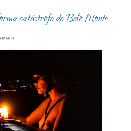
rma catástrofe de Belo Monte
a Moura
.