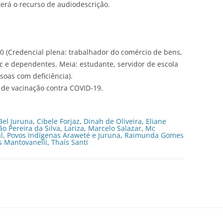
 terá o recurso de audiodescrição.
00 (Credencial plena: trabalhador do comércio de bens,
c e dependentes. Meia: estudante, servidor de escola
soas com deficiência).
 de vacinação contra COVID-19.
Bel Juruna
,
Cibele Forjaz
,
Dinah de Oliveira
,
Eliane
ão Pereira da Silva
,
Lariza
,
Marcelo Salazar
,
Mc
l
,
Povos Indígenas Araweté e Juruna
,
Raimunda Gomes
s Mantovanelli
,
Thaís Santi