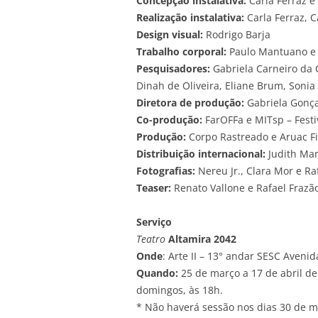
Concepção instalativa:
Carla Ferraz 
Realização instalativa:
Carla Ferraz, 
Design visual:
Rodrigo Barja
Trabalho corporal:
Paulo Mantuano e
Pesquisadores:
Gabriela Carneiro da C
Dinah de Oliveira, Eliane Brum, Soni
Diretora de produção:
Gabriela Gonça
Co-produção:
FarOFFa e MITsp – Festi
Produção:
Corpo Rastreado e Aruac F
Distribuição internacional:
Judith Mar
Fotografias:
Nereu Jr., Clara Mor e Ra
Teaser:
Renato Vallone e Rafael Frazã
Serviço
Teatro
Altamira
2042
Onde
: Arte II – 13° andar SESC Avenid
Quando:
25 de março a 17 de abril de
domingos, às 18h.
* Não haverá sessão nos dias 30 de mar