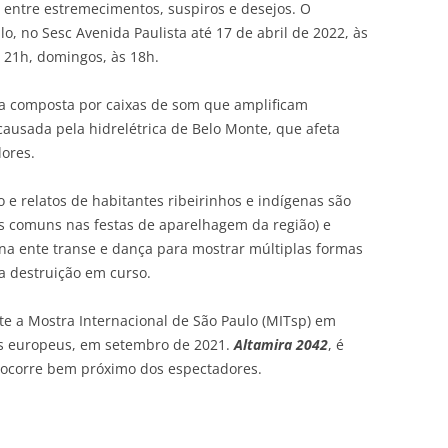
, entre estremecimentos, suspiros e desejos. O
o, no Sesc Avenida Paulista até 17 de abril de 2022, às
s 21h, domingos, às 18h.
a composta por caixas de som que amplificam
ausada pela hidrelétrica de Belo Monte, que afeta
dores.
o e relatos de habitantes ribeirinhos e indígenas são
s comuns nas festas de aparelhagem da região) e
rna ente transe e dança para mostrar múltiplas formas
a destruição em curso.
e a Mostra Internacional de São Paulo (MITsp) em
os europeus, em setembro de 2021.
Altamira 2042
, é
ocorre bem próximo dos espectadores.