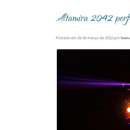
Altamira 2042 perfo
Postado em
26 de março de 2022
por
Ivan