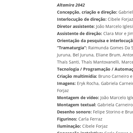
Altamira 2042
Concepção, criação e direção:
Gabriel
Interlocução de direção:
Cibele Forja
Diretor assistente:
João Marcelo Igles
Assistente de direção:
Clara Mor e J
Orientação da pesquisa e interlocução
“Tramaturgia”:
Raimunda Gomes Da Silv
Juruna, Bel Juruna, Eliane Brum, Anto
Thaís Santi, Thaís Mantovanelli, Marce
Tecnologia / Programação / Automaç
Criação multimídia:
Bruno Carneiro e 
Imagens:
Eryk Rocha, Gabriela Carneir
Forjaz
Montagem de vídeo:
João Marcelo Igl
Montagem textual:
Gabriela Carneiro
Desenho sonoro:
Felipe Storino e Br
Figurinos:
Carla Ferraz
Iluminação:
Cibele Forjaz