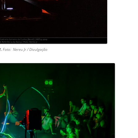
2.
Foto:
Nereu Jr / Divulgação