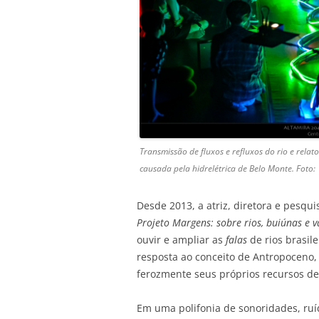
Transmissão de fluxos e refluxos do rio e rela
causada pela hidrelétrica de Belo Monte. Foto:
Desde 2013, a atriz, diretora e pesqu
Projeto Margens: sobre rios, buiúnas e 
ouvir e ampliar as
falas
de rios brasil
resposta ao conceito de Antropoceno,
ferozmente seus próprios recursos de
Em uma polifonia de sonoridades, ruí