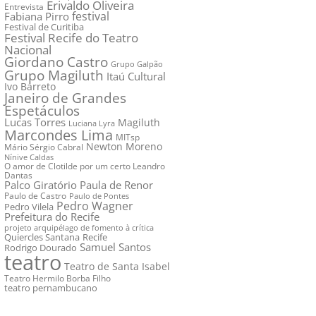
Erivaldo Oliveira
Entrevista
festival
Fabiana Pirro
Festival de Curitiba
Festival Recife do Teatro
Nacional
Giordano Castro
Grupo Galpão
Grupo Magiluth
Itaú Cultural
Ivo Barreto
Janeiro de Grandes
Espetáculos
Lucas Torres
Magiluth
Luciana Lyra
Marcondes Lima
MITsp
Newton Moreno
Mário Sérgio Cabral
Nínive Caldas
O amor de Clotilde por um certo Leandro
Dantas
Palco Giratório
Paula de Renor
Paulo de Castro
Paulo de Pontes
Pedro Wagner
Pedro Vilela
Prefeitura do Recife
projeto arquipélago de fomento à crítica
Quiercles Santana
Recife
Samuel Santos
Rodrigo Dourado
teatro
Teatro de Santa Isabel
Teatro Hermilo Borba Filho
teatro pernambucano