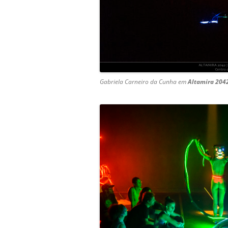
Gabriela Carneiro da Cunha em
Altamira
204