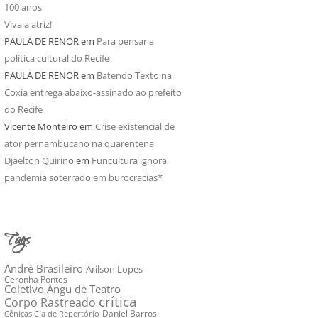
100 anos
Viva a atriz!
PAULA DE RENOR
em
Para pensar a
política cultural do Recife
PAULA DE RENOR
em
Batendo Texto na
Coxia entrega abaixo-assinado ao prefeito
do Recife
Vicente Monteiro
em
Crise existencial de
ator pernambucano na quarentena
Djaelton Quirino
em
Funcultura ignora
pandemia soterrado em burocracias*
Tags
André Brasileiro
Arilson Lopes
Ceronha Pontes
Coletivo Angu de Teatro
crítica
Corpo Rastreado
Daniel Barros
Cênicas Cia de Repertório