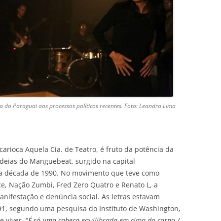
 do Paraguai aos processos políticos recentes. Foto: Leandro Lima
arioca Aquela Cia. de Teatro, é fruto da potência da
ideias do Manguebeat, surgido na capital
na década de 1990. No movimento que teve como
, Nação Zumbi, Fred Zero Quatro e Renato L, a
anifestação e denúncia social. As letras estavam
991, segundo uma pesquisa do Instituto de Washington,
 viver. “
É só uma cabeça equilibrada em cima do corpo /