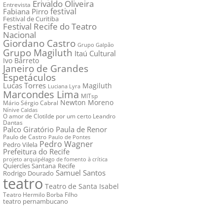
Erivaldo Oliveira
Entrevista
festival
Fabiana Pirro
Festival de Curitiba
Festival Recife do Teatro
Nacional
Giordano Castro
Grupo Galpão
Grupo Magiluth
Itaú Cultural
Ivo Barreto
Janeiro de Grandes
Espetáculos
Lucas Torres
Magiluth
Luciana Lyra
Marcondes Lima
MITsp
Newton Moreno
Mário Sérgio Cabral
Nínive Caldas
O amor de Clotilde por um certo Leandro
Dantas
Palco Giratório
Paula de Renor
Paulo de Castro
Paulo de Pontes
Pedro Wagner
Pedro Vilela
Prefeitura do Recife
projeto arquipélago de fomento à crítica
Quiercles Santana
Recife
Samuel Santos
Rodrigo Dourado
teatro
Teatro de Santa Isabel
Teatro Hermilo Borba Filho
teatro pernambucano