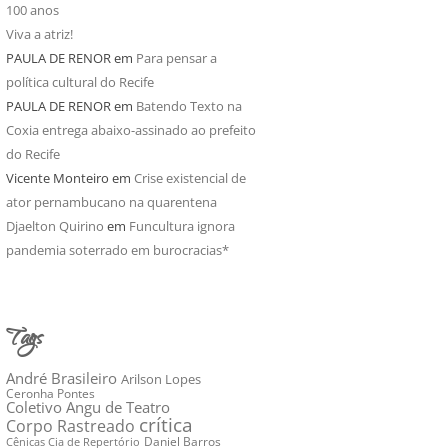
100 anos
Viva a atriz!
PAULA DE RENOR
em
Para pensar a
política cultural do Recife
PAULA DE RENOR
em
Batendo Texto na
Coxia entrega abaixo-assinado ao prefeito
do Recife
Vicente Monteiro
em
Crise existencial de
ator pernambucano na quarentena
Djaelton Quirino
em
Funcultura ignora
pandemia soterrado em burocracias*
Tags
André Brasileiro
Arilson Lopes
Ceronha Pontes
Coletivo Angu de Teatro
crítica
Corpo Rastreado
Daniel Barros
Cênicas Cia de Repertório