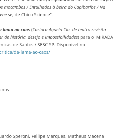
os mocambos / Entulhados à beira do Capibaribe / Na
ene-se
, de Chico Science”.
a lama ao caos
(
Carioca Aquela Cia. de teatro revisita
 de história, desejo e impossibilidades
)
para o MIRADA
ênicas de Santos / SESC SP. Disponível no
critica/da-lama-ao-caos/
anos
duardo Speroni, Fellipe Marques, Matheus Macena