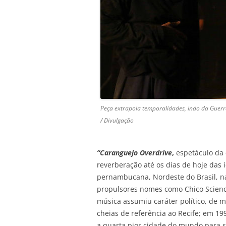
Peça extrapola temporalidades, indo da Guerra
/ Divulgação
“Caranguejo Overdrive
,
espetáculo da c
reverberação até os dias de hoje das 
pernambucana, Nordeste do Brasil, 
propulsores nomes como Chico Science
música assumiu caráter político, de m
cheias de referência ao Recife; em 1
a quarta pior cidade do mundo para se