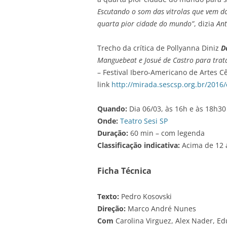
Escutando o som das vitrolas que vem d
quarta pior cidade do mundo”
, dizia
Ant
Trecho da crítica de Pollyanna Diniz
D
Manguebeat e Josué de Castro para tratar
– Festival Ibero-Americano de Artes C
link
http://mirada.sescsp.org.br/2016/
Quando:
Dia 06/03, às 16h e às 18h30
Onde:
Teatro Sesi SP
Duração:
60 min – com legenda
Classificação indicativa:
Acima de 12 
Ficha Técnica
Texto:
Pedro Kosovski
Direção:
Marco André Nunes
Com
Carolina Virguez, Alex Nader, E