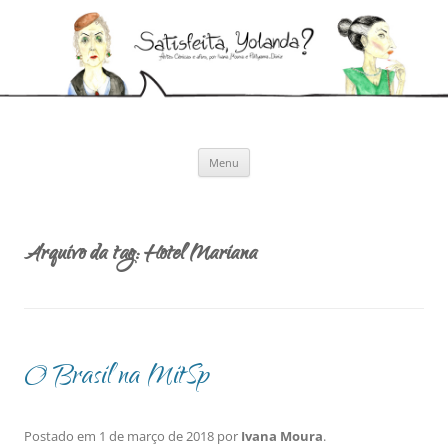
Pular
para
Satisfeita, Yolanda?
o
Artes cênicas e afins, por Ivana Moura e Pollyanna Diniz
conteúdo
Menu
Arquivo da tag:
Hotel Mariana
O Brasil na MitSp
Postado em
1 de março de 2018
por
Ivana Moura
.