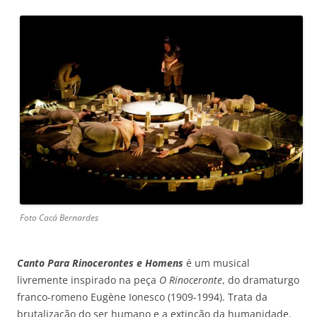
Foto Cacá Bernardes
Canto Para Rinocerontes e Homens
é um musical
livremente inspirado na peça
O Rinoceronte
, do dramaturgo
franco-romeno Eugène Ionesco (1909-1994). Trata da
brutalização do ser humano e a extinção da humanidade.