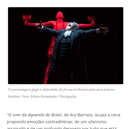
O personagem gagá é defendido de forma brilhante pela atriz Juliana
Galdino. Foto: Edson Kumasaka / Divulgação
“O som de
Aquarela do Brasil
, de Ary Barroso, ocupa a cena
propondo emoções contraditórias: de um ufanismo
arraigado e de um profundo desprezo por tudo que está