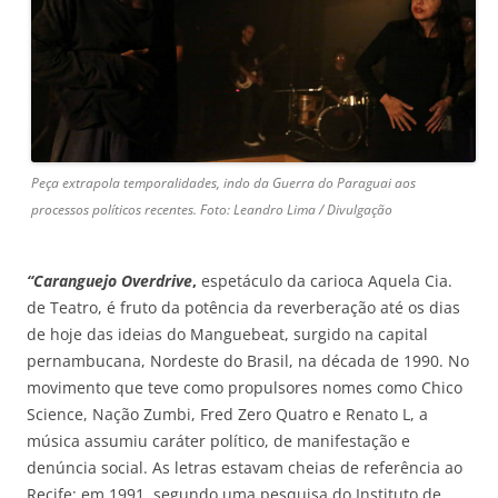
Peça extrapola temporalidades, indo da Guerra do Paraguai aos
processos políticos recentes. Foto: Leandro Lima / Divulgação
“Caranguejo Overdrive
,
espetáculo da carioca Aquela Cia.
de Teatro, é fruto da potência da reverberação até os dias
de hoje das ideias do Manguebeat, surgido na capital
pernambucana, Nordeste do Brasil, na década de 1990. No
movimento que teve como propulsores nomes como Chico
Science, Nação Zumbi, Fred Zero Quatro e Renato L, a
música assumiu caráter político, de manifestação e
denúncia social. As letras estavam cheias de referência ao
Recife; em 1991, segundo uma pesquisa do Instituto de