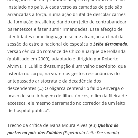
instalado no país. A cada verso as camadas de pele são
arrancadas à força, numa ação brutal de descolar carnes
da formação brasileira; dando um jeito de contrabandear
parentescos e fazer sumir irmandades. Essa afecção de
identidades como linguagem só me alcançou ao final da
sessão da estreia nacional do espetáculo
Leite derramado
,
versão cênica do romance de Chico Buarque de Hollanda
(publicado em 2009), adaptado e dirigido por Roberto
Alvim (…) Eulálio d’Assumpção é um velho decrépito, que
ostenta no corpo, na voz e nos gestos ressonâncias do
antepassado aristocrata e da decadência dos
descendentes (…) O oligarca centenário falido enverga o
ocaso de sua linhagem de filhos únicos, o fim da fileira de
excessos, ele mesmo derramado no corredor de um leito
de hospital público”.
Trecho da crítica de Ivana Moura Alves (eu)
Quebra de
pactos no país dos Eulálios
(
Espetáculo Leite Derramado,