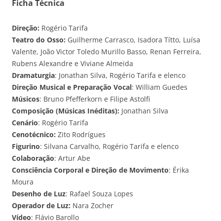
Ficha Técnica
Dire
çã
o:
Rogério Tarifa
Teatro do Osso:
Guilherme Carrasco, Isadora Títto, Luísa
Valente, João Victor Toledo Murillo Basso, Renan Ferreira,
Rubens Alexandre e Viviane Almeida
Dramaturgia
: Jonathan Silva, Rogério Tarifa e elenco
Dire
ção Musical e Preparaçã
o Vocal
: William Guedes
Músicos
: Bruno Pfefferkorn e Filipe Astolfi
Composi
çã
o (M
úsicas Inéditas):
Jonathan Silva
Cená
rio
: Rogério Tarifa
Cenot
é
cnico:
Zito Rodrígues
Figurino
: Silvana Carvalho, Rogério Tarifa e elenco
Colabora
ção
: Artur Abe
Consci
ência Corporal e Direção de Movimento
: Érika
Moura
Desenho de Luz
: Rafael Souza Lopes
Operador de Luz:
Nara Zocher
Vídeo
: Flávio Barollo