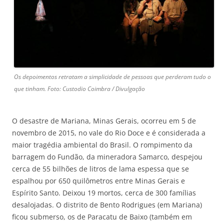
Os depoimentos retratam a simplicidade de pessoas que perderam tudo o
que tinham. Foto: Custodio Coimbra / Divulgação
O desastre de Mariana, Minas Gerais, ocorreu em 5 de
novembro de 2015, no vale do Rio Doce e é considerada a
maior tragédia ambiental do Brasil. O rompimento da
barragem do Fundão, da mineradora Samarco, despejou
cerca de 55 bilhões de litros de lama espessa que se
espalhou por 650 quilômetros entre Minas Gerais e
Espírito Santo. Deixou 19 mortos, cerca de 300 famílias
desalojadas. O distrito de Bento Rodrigues (em Mariana)
ficou submerso, os de Paracatu de Baixo (também em