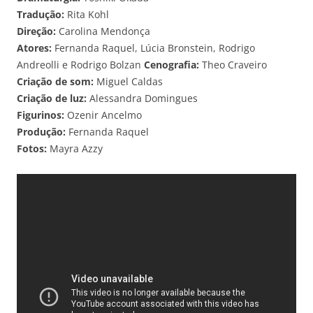
Tradu
çã
o:
Rita Kohl
Dire
çã
o:
Carolina Mendonça
Atores:
Fernanda Raquel, Lúcia Bronstein, Rodrigo
Andreolli e Rodrigo Bolzan
Cenografia:
Theo Craveiro
Criaçã
o de som:
Miguel Caldas
Criaçã
o de luz:
Alessandra Domingues
Figurinos:
Ozenir Ancelmo
Produ
çã
o:
Fernanda Raquel
Fotos:
Mayra Azzy