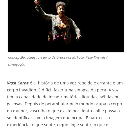
Concepção, atuação e texto de Grace Passô. Foto: Kelly Knevels /
Divulgação
Vaga Carne
é a história de uma voz rebelde e errante e um
corpo invadido. É difícil fazer uma sinopse da peça. A voz
tem a capacidade de invadir matérias líquidas, sólidas ou
gasosas. Depois de perambular pelo mundo ocupa o corpo
da mulher, vasculha o que existe por dentro. ali e passa a
se identificar com a imagem que ocupa. E narra essa
experiência: o que sente, o que finge sentir, o que é